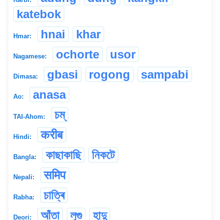
katebok
hnai
khar
Hmar:
ochorte
usor
Nagamese:
gbasi
rogong
sampabi
Dimasa:
anasa
Ao:
চম্
TAI-Ahom:
करीब
Hindi:
কাছাকাছি
নিকটে
Bangla:
समिप
Nepali:
চাত্ৰি
Rabha:
আঁতা
লুগু
হাদু
Deori: