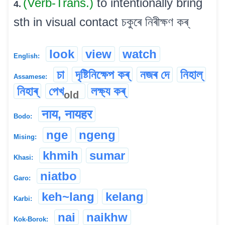
(Verb-Trans.)
to intentionally bring
4.
sth in visual contact চকুৰে নিৰীক্ষণ কৰ্
look
view
watch
English:
চা
দৃষ্টিনিক্ষেপ কৰ্
নজৰ দে
নিহাল্
Assamese:
নিহাৰ্
পেখ
লক্ষ্য কৰ্
old
नाय, नायहर
Bodo:
nge
ngeng
Mising:
khmih
sumar
Khasi:
niatbo
Garo:
keh~lang
kelang
Karbi:
nai
naikhw
Kok-Borok: