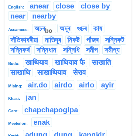
anear
close
close by
English:
near
nearby
অচৰ্
অদূৰ
ওচৰ
কাষ
bo
Assamese:
দাঁতিকাষৰীয়া
নাতিদূৰ
নিকট
পাঁজৰ
সন্নিকট
সন্নিকৰ্ষ
সন্নিধান
সন্নিধি
সমীপ
সমীপ্য
खाथियाव
खाथियाव फै
साखाति
Bodo:
साखाथि
साखाथियाव
सेराव
air.do
airdo
airlo
ayir
Mising:
jan
Khasi:
chapchapogipa
Garo:
enak
Meeteilon:
adung
dung
kangkir
Karbi: