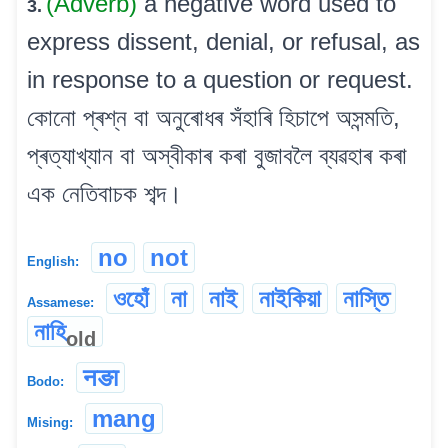
(Adverb)
a negative word used to
3.
express dissent, denial, or refusal, as
in response to a question or request.
কোনো প্ৰশ্ন বা অনুৰোধৰ সঁহাৰি হিচাপে অসন্মতি,
প্ৰত্যাখ্যান বা অস্বীকাৰ কৰা বুজাবলৈ ব্যৱহাৰ কৰা
এক নেতিবাচক শব্দ।
no
not
English:
ওহোঁ
না
নাই
নাইকিয়া
নাস্তি
Assamese:
নাহি
old
नङा
Bodo:
mang
Mising: