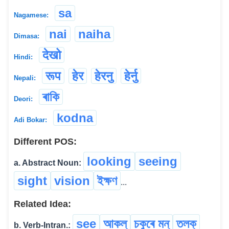
sa
Nagamese:
nai
naiha
Dimasa:
देखो
Hindi:
रूप
हेर
हेरनु
हेर्नु
Nepali:
ৰাকি
Deori:
kodna
Adi Bokar:
Different POS:
looking
seeing
a. Abstract Noun:
sight
vision
ইক্ষণ
...
Related Idea:
see
আকল্
চকুৰে মন্
তলক্
b. Verb-Intran.: