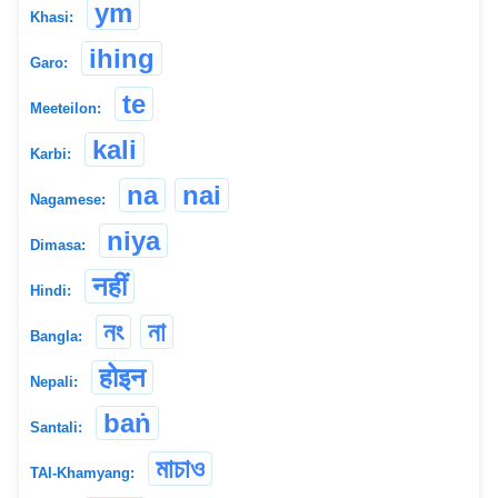
ym
Khasi:
ihing
Garo:
te
Meeteilon:
kali
Karbi:
na
nai
Nagamese:
niya
Dimasa:
नहीं
Hindi:
নং
না
Bangla:
होइन
Nepali:
baṅ
Santali:
মাচাও
TAI-Khamyang: