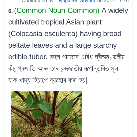
Contributed by:
Rajshree Shyam
on 2024-11-26
(Common Noun-Common)
A widely
6.
cultivated tropical Asian plant
(Colocasia esculenta) having broad
peltate leaves and a large starchy
edible tuber. বহল পাতেৰে এবিধ গ্ৰীষ্মমণ্ডলীয়
কঁচু প্ৰজাতি আৰু তাৰ কন্দজাতীয় ৰূপান্তৰিত মূল
যাক খাদ্য হিচাপে ব্যৱহাৰ কৰা হয়|