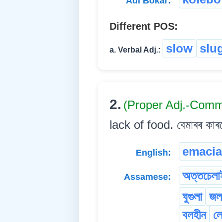
Adi Bokar:
Different POS:
slow
slu
a. Verbal Adj.:
2.
(Proper Adj.-Com
lack of food. বেমাৰৰ কাৰণে
emacia
English:
অত্তচেলা
Assamese:
ঘুগুলা
জল
বলহীন
লে