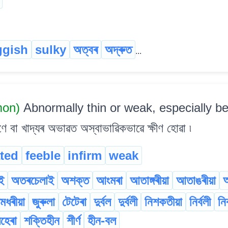
ggish
sulky
অত্বৰ
অদ্ৰুত
...
mon)
Abnormally thin or weak, especially be
 বা খাদ্যৰ অভাৱত অস্বাভাৱিকভাৱে ক্ষীণ হোৱা ৷
ted
feeble
infirm
weak
ই
অতৰচেলাই
অশক্ত
আংমৰা
আতাঙ্গৰীয়া
আতাঙৰীয়া
মধৰীয়া
জুৰুলা
টেটেৰা
দুৰ্বল
দুৰ্বলী
নিশকতীয়া
নিৰ্বলী
নিৰ
হেৰা
শক্তিহীন
শীৰ্ণ
হীন-বল