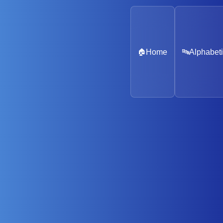
🏠
Home
🔤
Alphabeti