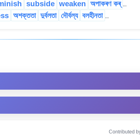
minish
subside
weaken
অপাকৰণ কৰ্
...
ss
অশক্ততা
দুৰ্বলতা
দৌৰ্বল্য
বলহীনতা
...
Contributed b