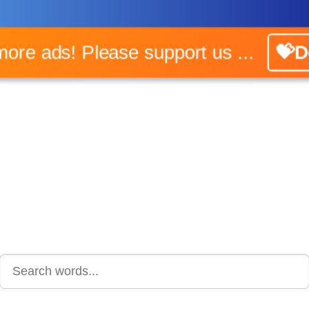
 more ads! Please support us ...
💝D