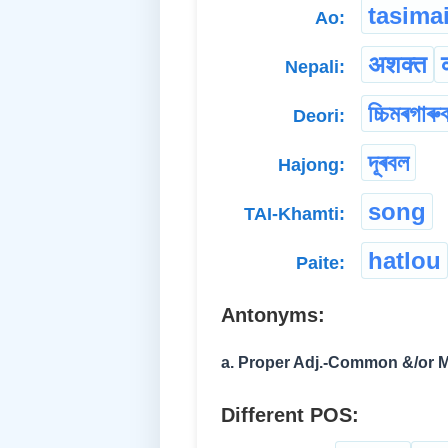
tasimai
Ao:
अशक्त
Nepali:
চ্চিমৰগাৰুব
Deori:
দূৰবল
Hajong:
song
TAI-Khamti:
hatlou
Paite:
Antonyms:
a. Proper Adj.-Common &/or M
Different POS: