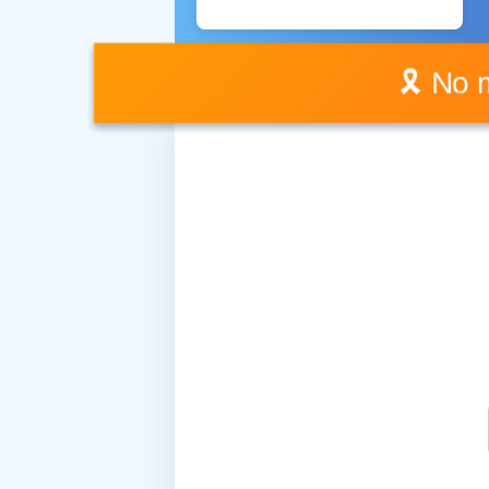
🎗️ No