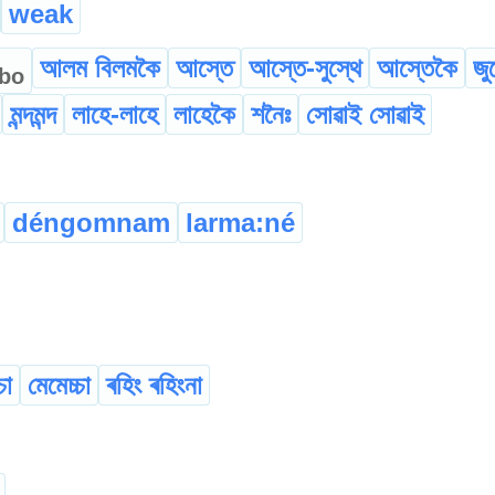
weak
আলম বিলমকৈ
আস্তে
আস্তে-সুস্থে
আস্তেকৈ
জু
bo
মন্দমন্দ
লাহে-লাহে
লাহেকৈ
শনৈঃ
সোৱাই সোৱাই
déngomnam
larma:né
চা
মেমেচ্চা
ৰহিং ৰহিংনা