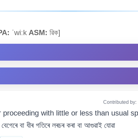
PA:
ˈwiːk
ASM:
ৱিক]
Contributed by:
 proceeding with little or less than usual s
বেগেৰে বা ধীৰ গতিৰে লৰচৰ কৰা বা আগুৱাই যোৱা