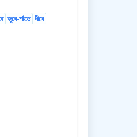
ৰে
জুৰে-শাঁতে
ধীৰে