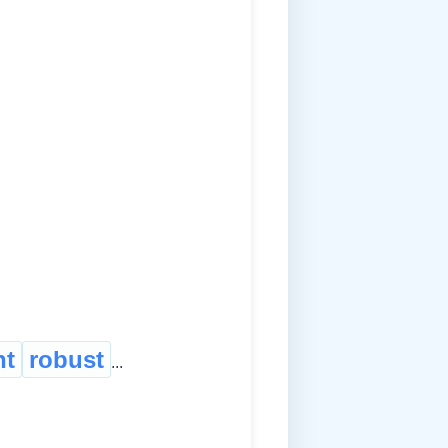
nt
robust
...