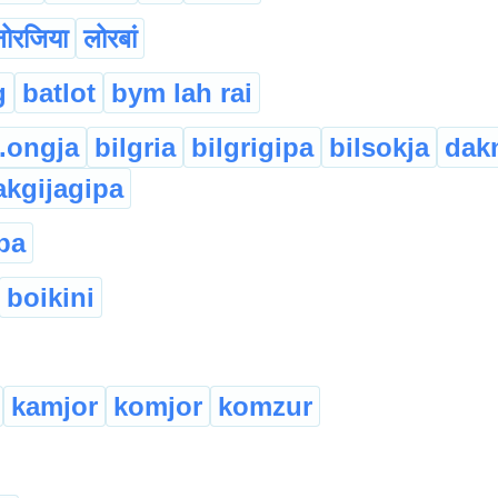
नोरजिया
लोरबां
g
batlot
bym lah rai
u.ongja
bilgria
bilgrigipa
bilsokja
dak
kgijagipa
ba
boikini
kamjor
komjor
komzur