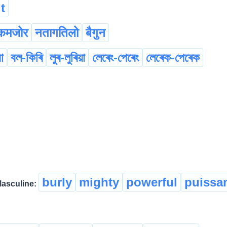
t
कमजोर
नतागतिलो
बैगुन
া
বল-কিৰি
লুৰ-লুৰিয়া
লেৰেং-পেৰেং
লেৰেক-পেৰেক
burly
mighty
powerful
puissa
asculine: