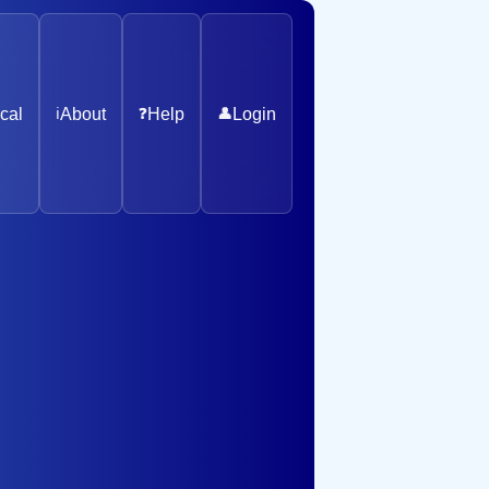
cal
ℹ️
About
❓
Help
👤
Login