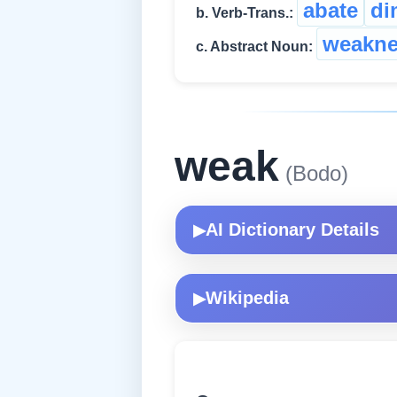
abate
di
b. Verb-Trans.:
weakne
c. Abstract Noun:
weak
(Bodo)
AI Dictionary Details
▶
Wikipedia
▶