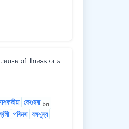
cause of illness or a
আশকতীয়া
কেঙমৰা
bo
্ব্বলী
পৰিমৰা
বলশূন্য