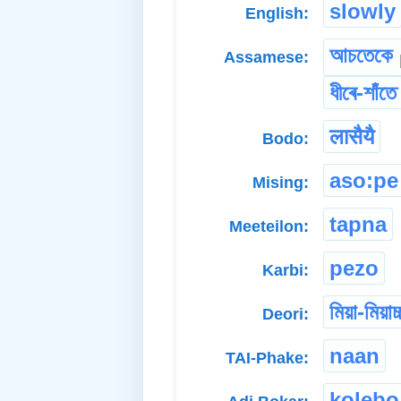
slowly
English:
আচতেকে
Assamese:
ধীৰে-শাঁতে
लासैयै
Bodo:
aso:pe
Mising:
tapna
Meeteilon:
pezo
Karbi:
মিয়া-মিয়াচ্
Deori:
naan
TAI-Phake:
kolebo