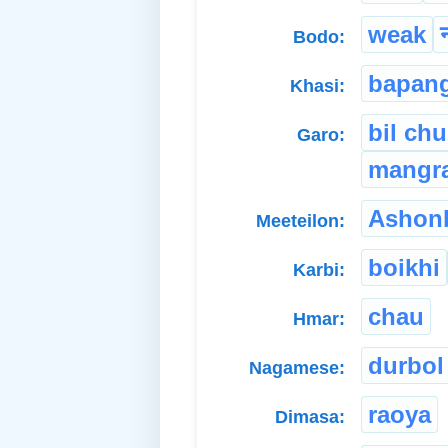
weak
Bodo:
bapan
Khasi:
bil ch
Garo:
mangra
Ashon
Meeteilon:
boikhi
Karbi:
chau
Hmar:
durbol
Nagamese:
raoya
Dimasa: