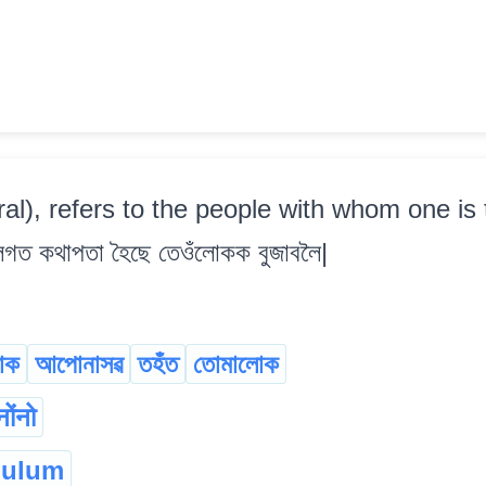
ral), refers to the people with whom one is t
ৰ লগত কথাপতা হৈছে তেওঁলোকক বুজাবলৈ|
োক
আপোনাসৱ
তহঁত
তোমালোক
नोंनो
nulum