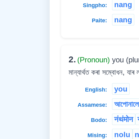
nang
Singpho:
nang
Paite:
2.
(Pronoun)
you (plu
মান্যাৰ্থত কৰা সম্বোধন, যা
you
English:
আপোনাল
Assamese:
नंथंमोन
Bodo:
nolu
Mising: