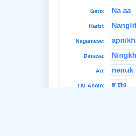
Na aa
Garo:
Nangli
Karbi:
apnikh
Nagamese:
Ningk
Dimasa:
nenuk
Ao:
ছু চাও
TAI-Ahom:
तँपाइहरु
Nepali:
নাৰং
Rabha:
বুৰহ
লৌ
Deori: