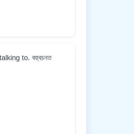
alking to. বহুবচনত