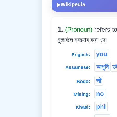
Wikipedia
▶
1.
(Pronoun)
refers t
বুজাবলৈ ব্যৱহাৰ কৰা শব্দ|
you
English:
আপুনি
ত
Assamese:
नों
Bodo:
no
Mising:
phi
Khasi: