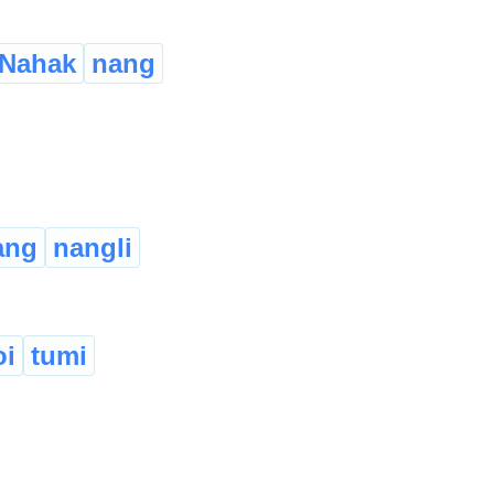
Nahak
nang
ang
nangli
oi
tumi