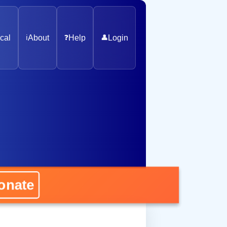
cal
ℹ️
About
❓
Help
👤
Login
ate