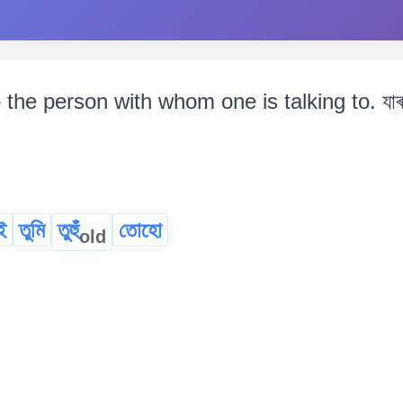
o the person with whom one is talking to. যাৰ 
ই
তুমি
তুহুঁ
তোহো
old