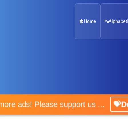
🏠
Home
🔤
Alphabeti
No more ads! Please support us ...
💝Don