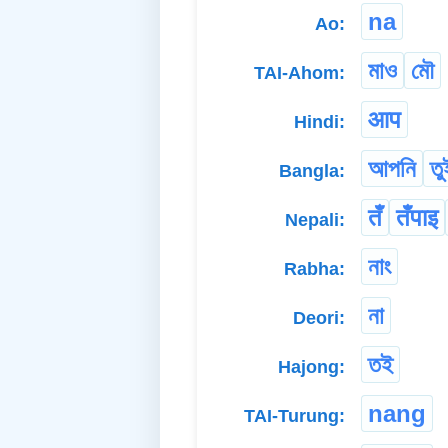
na
Ao:
মাও
মৌ
TAI-Ahom:
आप
Hindi:
আপনি
তু
Bangla:
तँ
तँपाइ
Nepali:
নাং
Rabha:
না
Deori:
তই
Hajong:
nang
TAI-Turung: