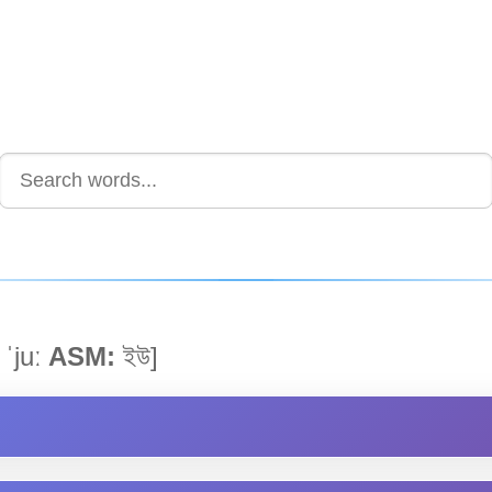
ˈjuː
ASM:
ইউ]