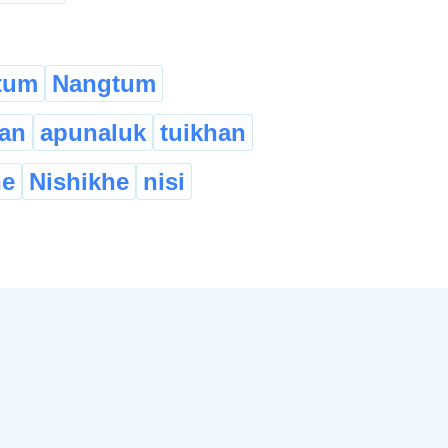
tum
Nangtum
an
apunaluk
tuikhan
he
Nishikhe
nisi
तिमिहरु