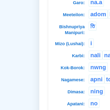
na.a
Garo:
adom
Meeteilon:
তি
Bishnupriya
Manipuri:
i
Mizo (Lushai):
nali
n
Karbi:
nwng
Kok-Borok:
apni
t
Nagamese:
ning
Dimasa:
no
Apatani: