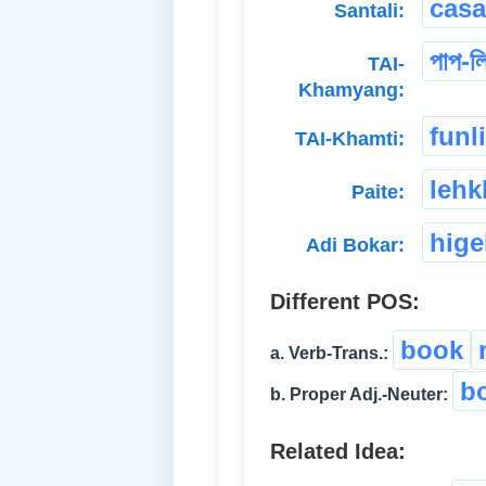
casa
Santali:
পাপ-ল
TAI-
Khamyang:
funl
TAI-Khamti:
leh
Paite:
hige
Adi Bokar:
Different POS:
book
a. Verb-Trans.:
b
b. Proper Adj.-Neuter:
Related Idea: