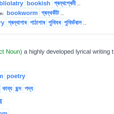
bliolatry
bookish
গ্ৰন্থপ্ৰেমী
...
bookworm
গ্ৰন্থকীট
n:
...
ry
গ্ৰন্থাগাৰ
পাঠাগাৰ
পুথিঘৰ
পুথিভঁৰাল
...
act Noun)
a highly developed lyrical writing t
m
poetry
কাব্য
ছন্দ
পদ্য
इ
nom