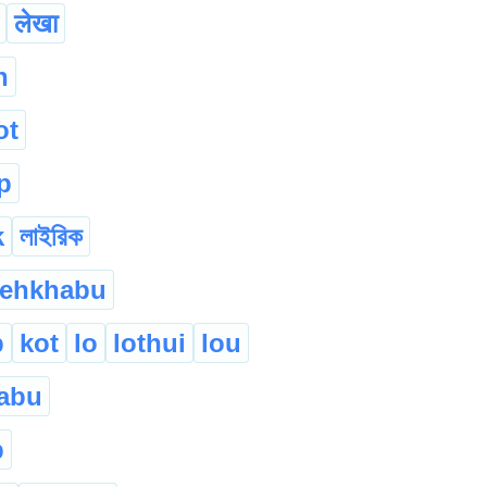
लेखा
n
ot
ap
k
লাইরিক
lehkhabu
p
kot
lo
lothui
lou
abu
b