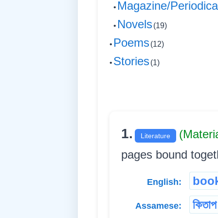
Magazine/Periodica
•
Novels
•
(19)
Poems
•
(12)
Stories
•
(1)
1.
(Materi
Literature
pages bound together 
boo
English:
কিতাপ
Assamese: