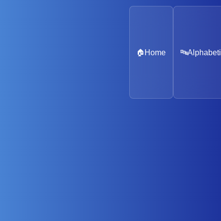
🏠
Home
🔤
Alphabeti