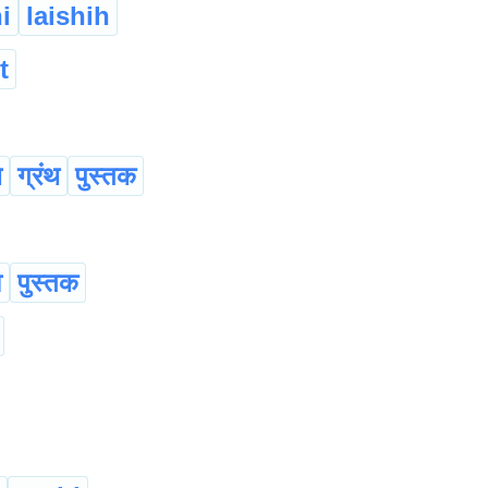
i
laishih
t
ब
ग्रंथ
पुस्तक
व
पुस्तक