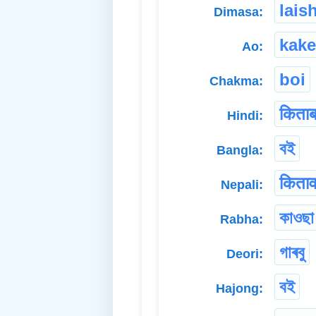
laish
Dimasa:
kake
Ao:
boi
Chakma:
किता
Hindi:
বই
Bangla:
किता
Nepali:
কাওছা
Rabha:
গাৰবু
Deori:
বই
Hajong: