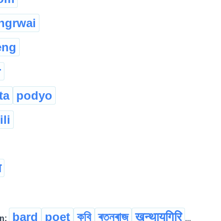
ingrwai
eng
r
ta
podyo
ili
ा
bard
poet
কবি
ৰত্নৰাজ
खन्थायगिरि
n:
...