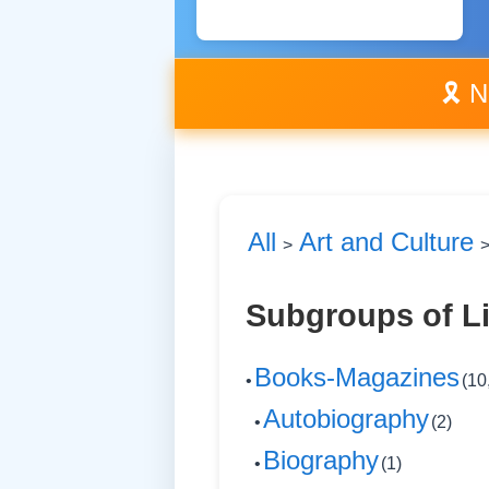
🎗️ 
All
Art and Culture
>
Subgroups of Li
Books-Magazines
•
(10
Autobiography
•
(2)
Biography
•
(1)