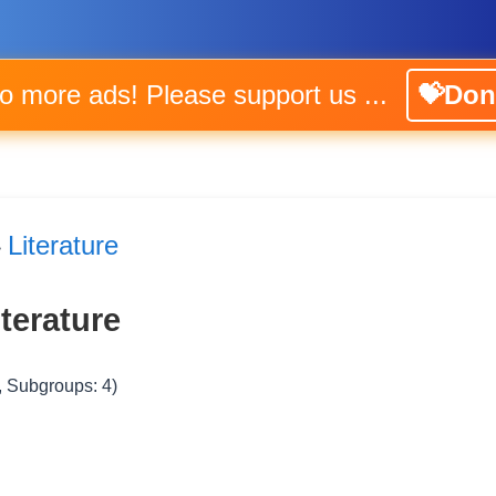
No more ads! Please support us ...
💝Don
Literature
>
terature
, Subgroups: 4)