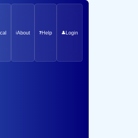
cal
ℹ️
About
❓
Help
👤
Login