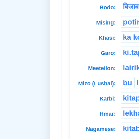
बिजाब
Bodo:
poti
Mising:
ka k
Khasi:
ki.t
Garo:
lairi
Meeteilon:
bu
Mizo (Lushai):
kita
Karbi:
lekh
Hmar:
kita
Nagamese: