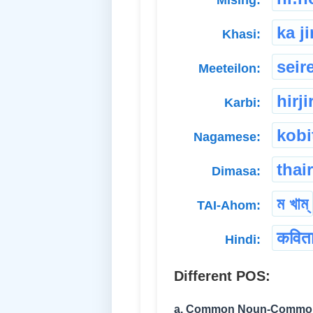
ka j
Khasi:
seir
Meeteilon:
hirji
Karbi:
kobi
Nagamese:
thair
Dimasa:
ম খাম্
TAI-Ahom:
कवित
Hindi:
Different POS:
a. Common Noun-Commo