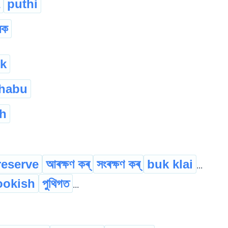
puthi
িক
ik
khabu
h
reserve
আৰক্ষণ কৰ্
সংৰক্ষণ কৰ্
buk klai
...
ookish
পুথিগত
...