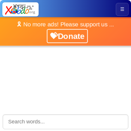
☰
🎗️ No more ads! Please support us ...
💝Donate