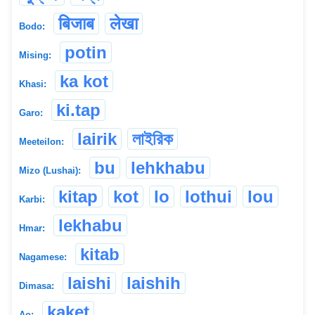
बिजाब
लेखा
Bodo:
potin
Mising:
ka kot
Khasi:
ki.tap
Garo:
lairik
লাইরিক
Meeteilon:
bu
lehkhabu
Mizo (Lushai):
kitap
kot
lo
lothui
lou
Karbi:
lekhabu
Hmar:
kitab
Nagamese:
laishi
laishih
Dimasa:
kaket
Ao: