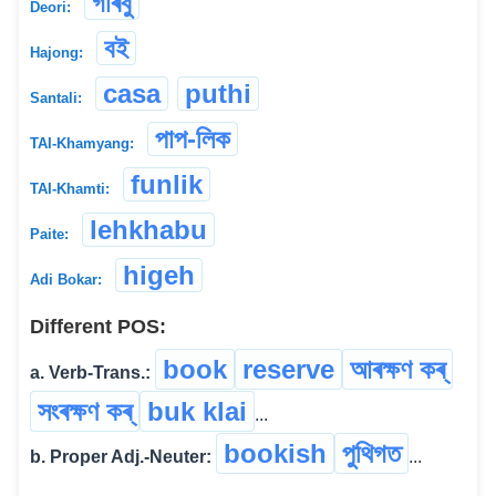
গাৰবু
Deori:
বই
Hajong:
casa
puthi
Santali:
পাপ-লিক
TAI-Khamyang:
funlik
TAI-Khamti:
lehkhabu
Paite:
higeh
Adi Bokar:
Different POS:
book
reserve
আৰক্ষণ কৰ্
a. Verb-Trans.:
সংৰক্ষণ কৰ্
buk klai
...
bookish
পুথিগত
b. Proper Adj.-Neuter:
...