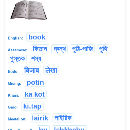
book
English:
কিতাপ
গ্ৰন্থ
পুঠি-পাজি
পুথি
Assamese:
পুস্তক
শস্য
बिजाब
लेखा
Bodo:
potin
Mising:
ka kot
Khasi:
ki.tap
Garo:
lairik
লাইরিক
Meeteilon:
bu
lehkhabu