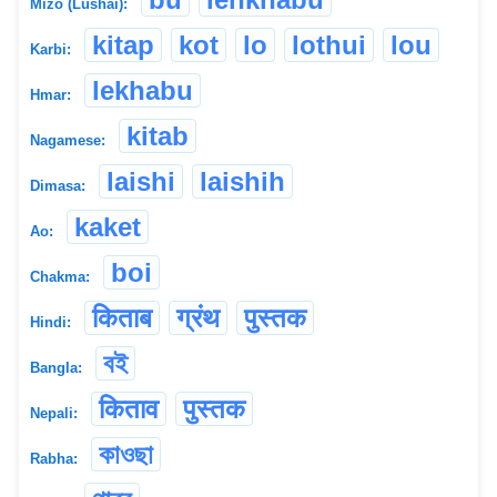
Mizo (Lushai):
kitap
kot
lo
lothui
lou
Karbi:
lekhabu
Hmar:
kitab
Nagamese:
laishi
laishih
Dimasa:
kaket
Ao:
boi
Chakma:
किताब
ग्रंथ
पुस्तक
Hindi:
বই
Bangla:
किताव
पुस्तक
Nepali:
কাওছা
Rabha: