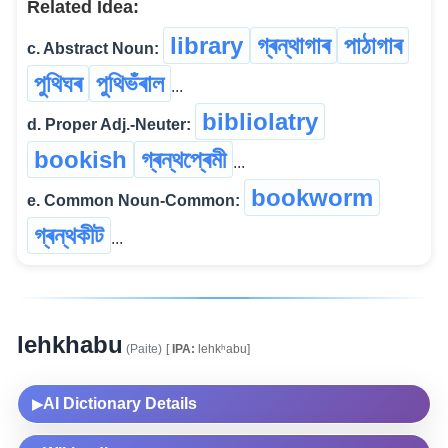
Related Idea:
library
গ্ৰন্থাগাৰ
পাঠাগাৰ
c. Abstract Noun:
পুথিঘৰ
পুথিভঁৰাল
...
bibliolatry
d. Proper Adj.-Neuter:
bookish
গ্ৰন্থপ্ৰেমী
...
bookworm
e. Common Noun-Common:
গ্ৰন্থকীট
...
lehkhabu
(Paite)
[
IPA:
lehkʰabu]
AI Dictionary Details
▶