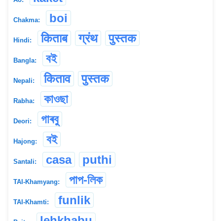
boi
Chakma:
किताब
ग्रंथ
पुस्तक
Hindi:
বই
Bangla:
किताव
पुस्तक
Nepali:
কাওছা
Rabha:
গাৰবু
Deori:
বই
Hajong:
casa
puthi
Santali:
পাপ-লিক
TAI-Khamyang:
funlik
TAI-Khamti:
lehkhabu