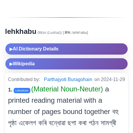
lehkhabu
(Mizo (Lushai))
[
IPA:
lehkʰabu]
AI Dictionary Details
▶
Wikipedia
▶
Contributed by:
Parthajyoti Buragohain
on 2024-11-29
(Material Noun-Neuter)
a
1.
Literature
printed reading material with a
number of pages bound together বহু
পৃষ্ঠা একেলগ কৰি বন্ধোৱা ছপা কৰা পঠন সামগ্ৰী