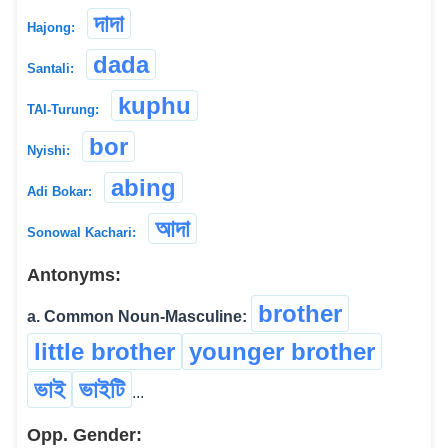
দাদা
Hajong:
dada
Santali:
kuphu
TAI-Turung:
bor
Nyishi:
abing
Adi Bokar:
আদা
Sonowal Kachari:
Antonyms:
brother
a. Common Noun-Masculine:
little brother
younger brother
ভাই
ভাইটি
...
Opp. Gender: