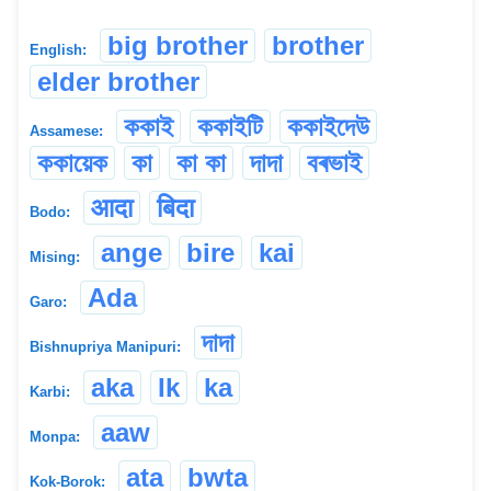
big brother
brother
English:
elder brother
ককাই
ককাইটি
ককাইদেউ
Assamese:
ককায়েক
কা
কা কা
দাদা
বৰভাই
आदा
बिदा
Bodo:
ange
bire
kai
Mising:
Ada
Garo:
দাদা
Bishnupriya Manipuri:
aka
Ik
ka
Karbi:
aaw
Monpa:
ata
bwta
Kok-Borok: