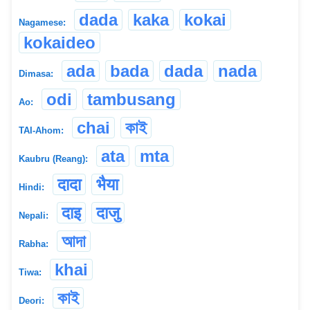
dada
kaka
kokai
Nagamese:
kokaideo
ada
bada
dada
nada
Dimasa:
odi
tambusang
Ao:
chai
কাই
TAI-Ahom:
ata
mta
Kaubru (Reang):
दादा
भैया
Hindi:
दाइ
दाजु
Nepali:
আদা
Rabha:
khai
Tiwa:
কাই
Deori: