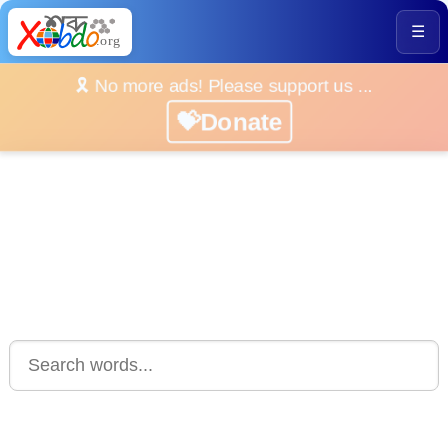
☰
🎗️ No more ads! Please support us ...
💝Donate