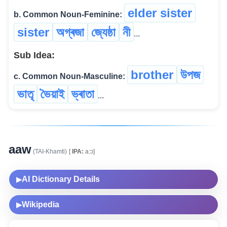
elder sister
b. Common Noun-Feminine:
sister
অগ্ৰজা
জ্যেষ্ঠা
নী
...
Sub Idea:
brother
উপজ
c. Common Noun-Masculine:
ভাতৃ
ভৈয়াই
ভ্ৰাতা
...
aaw
(TAI-Khamti)
[
IPA:
a:ɔ]
AI Dictionary Details
▶
Wikipedia
▶