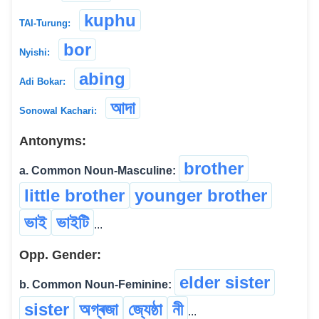
kuphu
TAI-Turung:
bor
Nyishi:
abing
Adi Bokar:
আদা
Sonowal Kachari:
Antonyms:
brother
a. Common Noun-Masculine:
little brother
younger brother
ভাই
ভাইটি
...
Opp. Gender:
elder sister
b. Common Noun-Feminine:
sister
অগ্ৰজা
জ্যেষ্ঠা
নী
...