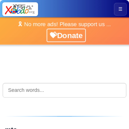
☰
🎗️ No more ads! Please support us ...
💝Donate