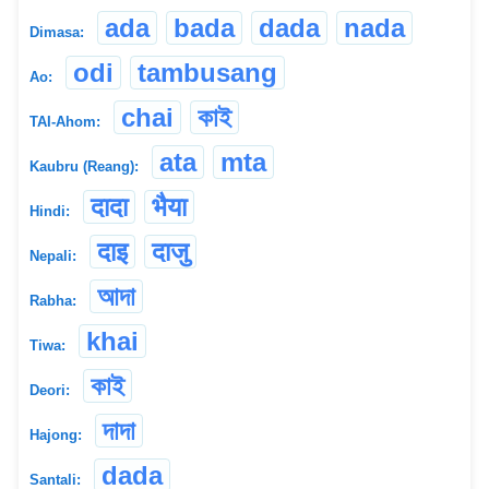
ada
bada
dada
nada
Dimasa:
odi
tambusang
Ao:
chai
কাই
TAI-Ahom:
ata
mta
Kaubru (Reang):
दादा
भैया
Hindi:
दाइ
दाजु
Nepali:
আদা
Rabha:
khai
Tiwa:
কাই
Deori:
দাদা
Hajong:
dada
Santali: