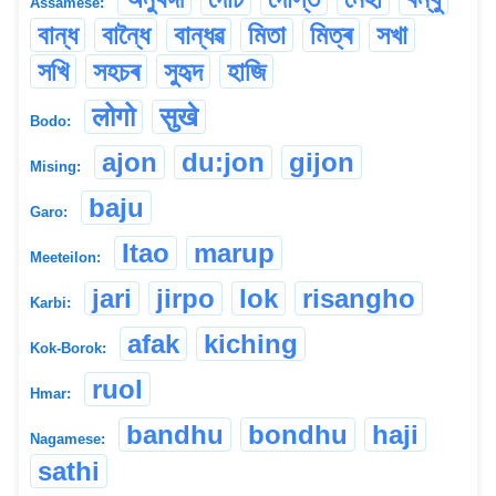
Assamese:
বান্ধ
বান্ধৈ
বান্ধৱ
মিতা
মিত্ৰ
সখা
সখি
সহচৰ
সুহৃদ
হাজি
लोगो
सुखे
Bodo:
ajon
du:jon
gijon
Mising:
baju
Garo:
Itao
marup
Meeteilon:
jari
jirpo
lok
risangho
Karbi:
afak
kiching
Kok-Borok:
ruol
Hmar:
bandhu
bondhu
haji
Nagamese:
sathi