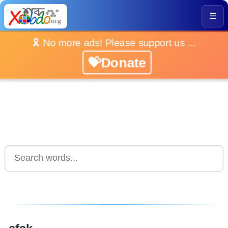
☰
🎗️ No more ads! Please support us ...
💝Donate