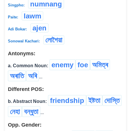
numnang
Singpho:
lawm
Paite:
ajen
Adi Bokar:
লোগৈয়া
Sonowal Kachari:
Antonyms:
enemy
foe
অমিত্ৰ
a. Common Noun:
অৰাতি
অৰি
...
Different POS:
friendship
ইষ্টতা
দোস্তি
b. Abstract Noun:
নেহা
বন্ধুতা
...
Opp. Gender: