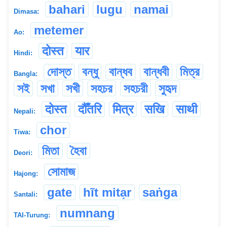
bahari
lugu
namai
Dimasa:
metemer
Ao:
दोस्त
यार
Hindi:
দোস্ত
বন্ধু
বান্ধব
বান্ধবী
মিত্র
Bangla:
সই
সখা
সখী
সহচর
সহচরী
সুহৃদ
दोस्त
दौँतरि
मित्र
सखि
साथी
Nepali:
chor
Tiwa:
মিতা
হৈবা
Deori:
সোমাজ
Hajong:
gate
hĩt mitạr
saṅga
Santali:
numnang
TAI-Turung: