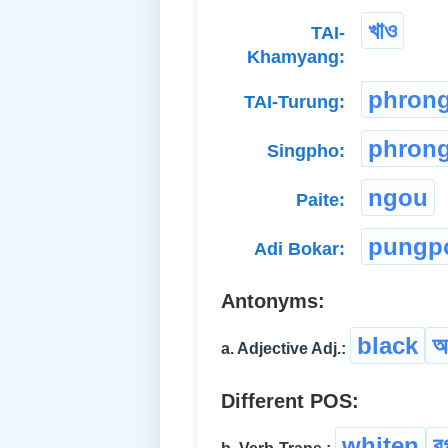
খাও
TAI-
Khamyang:
phron
TAI-Turung:
phron
Singpho:
ngou
Paite:
pungp
Adi Bokar:
Antonyms:
black
অ
a. Adjective Adj.:
Different POS:
whiten
ব