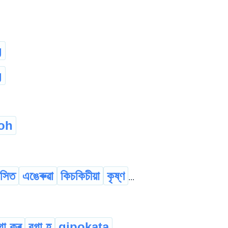
g
g
oh
সিত
এঙেৰুৱা
কিচকিচীয়া
কৃষ্ণ
...
গা কৰ্
বগা হ
gipokata