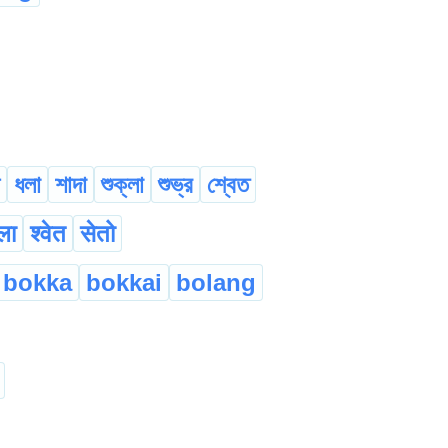
ধলা
শাদা
শুক্লা
শুভ্র
শ্বেত
ला
श्वेत
सेतो
bokka
bokkai
bolang