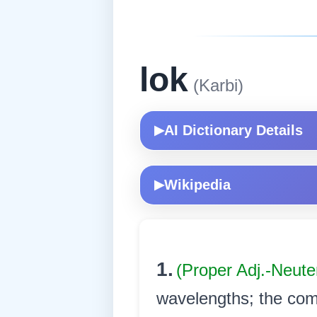
lok
(Karbi)
AI Dictionary Details
▶
Wikipedia
▶
1.
(Proper Adj.-Neute
wavelengths; the comp