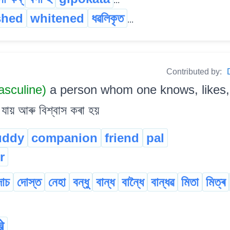
...
shed
whitened
ধৱলিকৃত
...
Contributed by:
sculine)
a person whom one knows, likes, an
 যায় আৰু বিশ্বাস কৰা হয়
uddy
companion
friend
pal
r
োচ
দোস্ত
নেহা
বন্ধু
বান্ধ
বান্ধৈ
বান্ধৱ
মিতা
মিত্ৰ
े