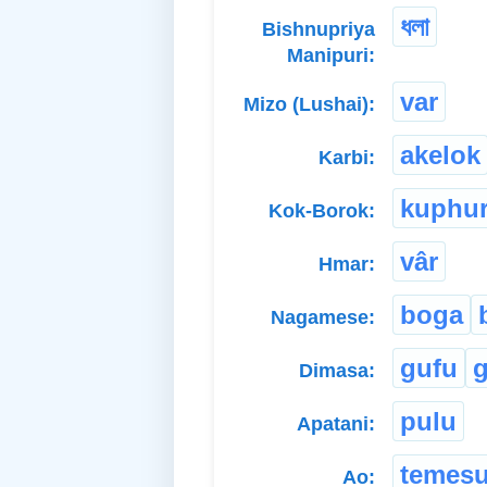
ধলা
Bishnupriya
Manipuri:
var
Mizo (Lushai):
akelok
Karbi:
kuphu
Kok-Borok:
vâr
Hmar:
boga
Nagamese:
gufu
Dimasa:
pulu
Apatani:
temes
Ao: