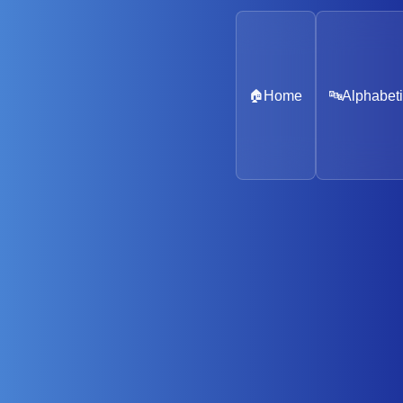
🏠
Home
🔤
Alphabeti