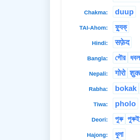
duup
Chakma:
ফ্যুক্
TAI-Ahom:
सफ़ेद
Hindi:
গৌর
ধবল
Bangla:
गोरो
शुक्
Nepali:
bokak
Rabha:
pholo
Tiwa:
পুৰু
পুৰুই
Deori:
ধুলা
Hajong: