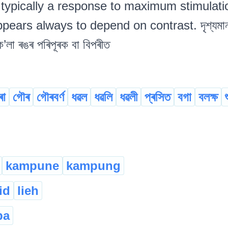
 typically a response to maximum stimulatio
ears always to depend on contrast. দৃশ্যমান তৰ
ক’লা ৰঙৰ পৰিপূৰক বা বিপৰীত
ৰা
গৌৰ
গৌৰবৰ্ণ
ধৱল
ধৱলি
ধৱলী
প্ৰসিত
বগা
বলক্ষ
kampune
kampung
id
lieh
ba