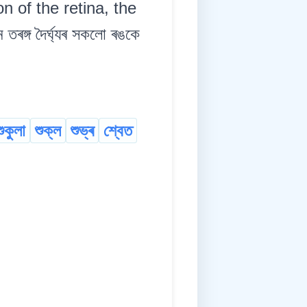
n of the retina, the
ঙ্গ দৈৰ্ঘ্যৰ সকলো ৰঙকে
শুকুলা
শুক্ল
শুভ্ৰ
শ্বেত