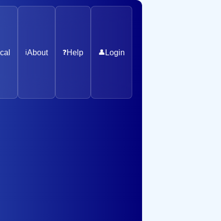
cal
ℹ️
About
❓
Help
👤
Login