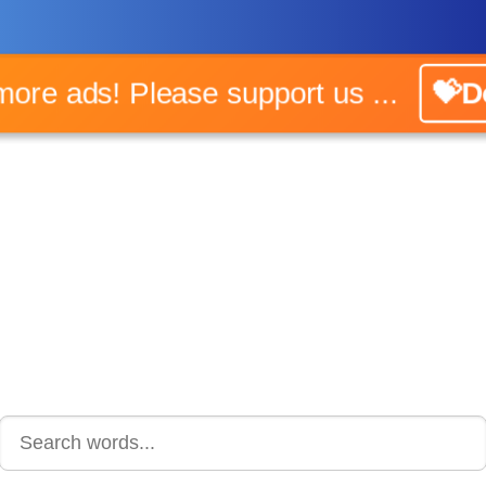
o more ads! Please support us ...
💝Do