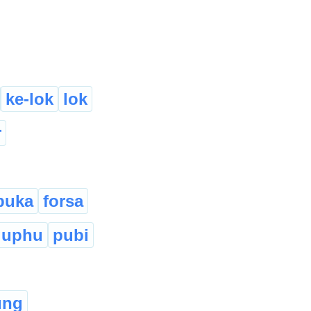
ke-lok
lok
r
buka
forsa
guphu
pubi
ung