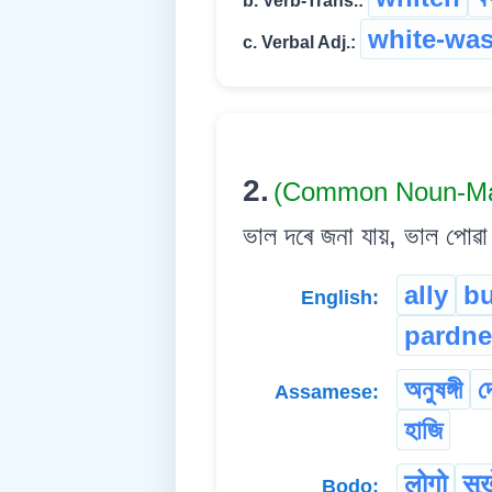
b. Verb-Trans.:
white-wa
c. Verbal Adj.:
2.
(Common Noun-Ma
ভাল দৰে জনা যায়, ভাল পোৱা
ally
b
English:
pardne
অনুষঙ্গী
দ
Assamese:
হাজি
लोगो
सुख
Bodo: