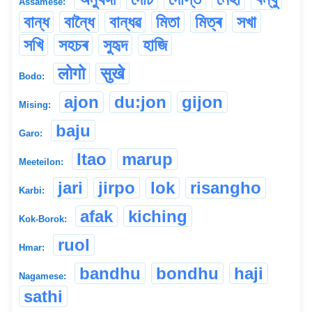
Assamese:
বান্ধ
বান্ধৈ
বান্ধৱ
মিতা
মিত্ৰ
সখা
সখি
সহচৰ
সুহৃদ
হাজি
लोगो
सुखे
Bodo:
ajon
du:jon
gijon
Mising:
baju
Garo:
Itao
marup
Meeteilon:
jari
jirpo
lok
risangho
Karbi:
afak
kiching
Kok-Borok:
ruol
Hmar:
bandhu
bondhu
haji
Nagamese:
sathi