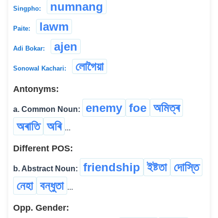
numnang
Singpho:
lawm
Paite:
ajen
Adi Bokar:
লোগৈয়া
Sonowal Kachari:
Antonyms:
enemy
foe
অমিত্ৰ
a. Common Noun:
অৰাতি
অৰি
...
Different POS:
friendship
ইষ্টতা
দোস্তি
b. Abstract Noun:
নেহা
বন্ধুতা
...
Opp. Gender: