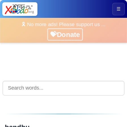
☰
🎗️ No more ads! Please support us ...
💝Donate