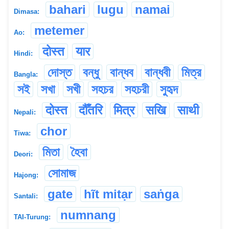
bahari
lugu
namai
Dimasa:
metemer
Ao:
दोस्त
यार
Hindi:
দোস্ত
বন্ধু
বান্ধব
বান্ধবী
মিত্র
Bangla:
সই
সখা
সখী
সহচর
সহচরী
সুহৃদ
दोस्त
दौँतरि
मित्र
सखि
साथी
Nepali:
chor
Tiwa:
মিতা
হৈবা
Deori:
সোমাজ
Hajong:
gate
hĩt mitạr
saṅga
Santali:
numnang
TAI-Turung: