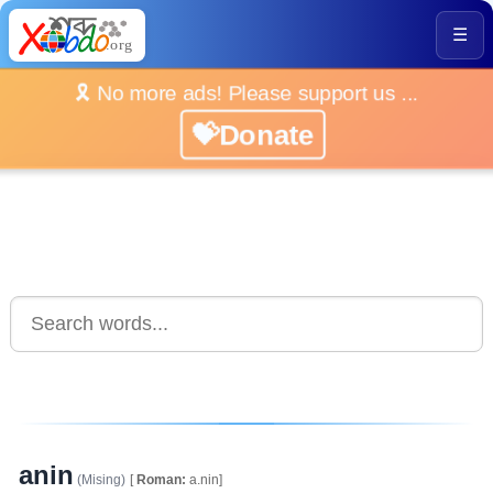
☰
🎗️ No more ads! Please support us ...
💝Donate
anin
(Mising)
[
Roman:
a.nin]