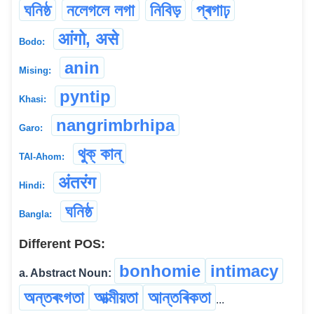
ঘনিষ্ঠ
নলেগলে লগা
নিবিড়
প্ৰগাঢ়
आंगो, असे
Bodo:
anin
Mising:
pyntip
Khasi:
nangrimbrhipa
Garo:
থুক্ কান্
TAI-Ahom:
अंतरंग
Hindi:
ঘনিষ্ঠ
Bangla:
Different POS:
bonhomie
intimacy
a. Abstract Noun:
অন্তৰংগতা
আত্মীয়তা
আন্তৰিকতা
...