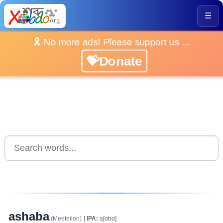
☰
🎗️ No more ads! Please support us ...
💝Donate
ashaba
(Meeteilon)
[
IPA:
aʃɑbɑ]