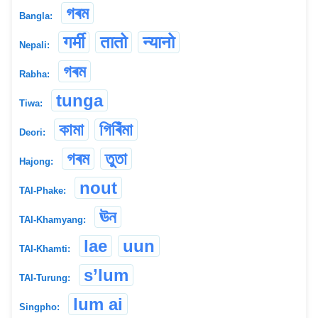
গৰম
Bangla:
गर्मी
तातो
न्यानो
Nepali:
গৰম
Rabha:
tunga
Tiwa:
কামা
গিৰিঁমা
Deori:
গৰম
তুতা
Hajong:
nout
TAI-Phake:
ঊন
TAI-Khamyang:
lae
uun
TAI-Khamti:
s’lum
TAI-Turung:
lum ai
Singpho: