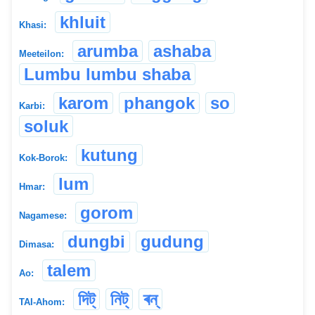
khluit
Khasi:
arumba
ashaba
Meeteilon:
Lumbu lumbu shaba
karom
phangok
so
Karbi:
soluk
kutung
Kok-Borok:
lum
Hmar:
gorom
Nagamese:
dungbi
gudung
Dimasa:
talem
Ao:
দিট্
নিট্
ৰন্
TAI-Ahom: