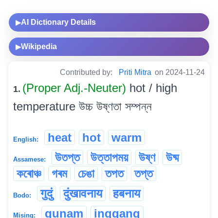
AI Dictionary Details
▶
Wikipedia
▶
Contributed by:
Priti Mitra
on 2024-11-24
(Proper Adj.-Neuter)
hot / high
1.
temperature উচ্চ উষ্ণতা সম্পন্ন
heat
hot
warm
English:
উতপ্ত
উত্তাপময়
উষ্ণ
উষ্ম
Assamese:
কৰোঞ্চ
গৰম
চেঙা
তপত
তপ্ত
गुदुं
दुंखावनाय
हबनाय
Bodo:
gunam
inggang
Mising: