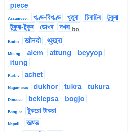
piece
খণ্ড-বিখণ্ড
খুতুৰা
চিৰাচিৰ
টুকুৰা
Assamese:
টুকুৰা-টুকুৰ
ডোখৰ
দখৰা
bo
खोनदो
थुख्रा
Bodo:
alem
attung
beyyop
Mising:
itung
achet
Karbi:
dukhor
tukra
tukura
Nagamese:
beklepsa
bogjo
Dimasa:
টুকরো টাকরা
Bangla:
खण्ड
Nepali: