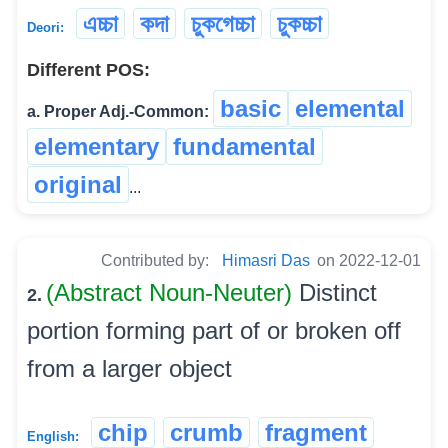
এচ্চা
কদা
চুকগেচ্চা
চুকচ্চা
Deori:
Different POS:
basic
elemental
a. Proper Adj.-Common:
elementary
fundamental
original
...
Contributed by:
Himasri Das
on 2022-12-01
(Abstract Noun-Neuter)
Distinct
2.
portion forming part of or broken off
from a larger object
chip
crumb
fragment
English: