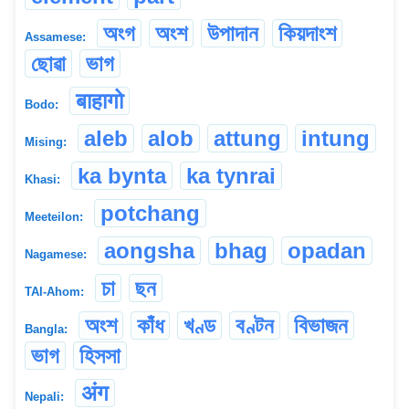
অংগ
অংশ
উপাদান
কিয়দাংশ
Assamese:
ছোৱা
ভাগ
बाहागो
Bodo:
aleb
alob
attung
intung
Mising:
ka bynta
ka tynrai
Khasi:
potchang
Meeteilon:
aongsha
bhag
opadan
Nagamese:
চা
ছন
TAI-Ahom:
অংশ
কাঁধ
খণ্ড
বণ্টন
বিভাজন
Bangla:
ভাগ
হিসসা
अंग
Nepali: