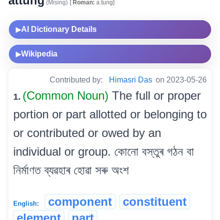
attung
(Mising)
[
Roman:
a.tung]
AI Dictionary Details
▶
Wikipedia
▶
Contributed by:
Himasri Das
on 2023-05-26
(Common Noun)
The full or proper
1.
portion or part allotted or belonging to
or contributed or owed by an
individual or group. কোনো বস্তুৰ গঠন বা
নিৰ্মাণত ব্যৱহাৰ হোৱা সৰু অংশ
component
constituent
English:
element
part