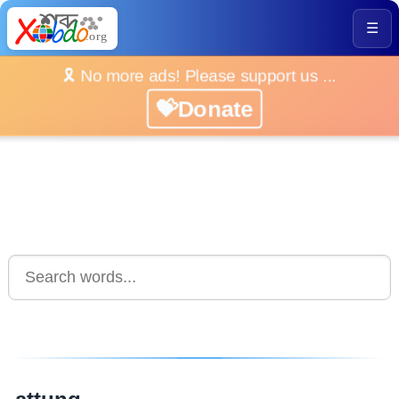
☰
🎗️ No more ads! Please support us ...
💝Donate