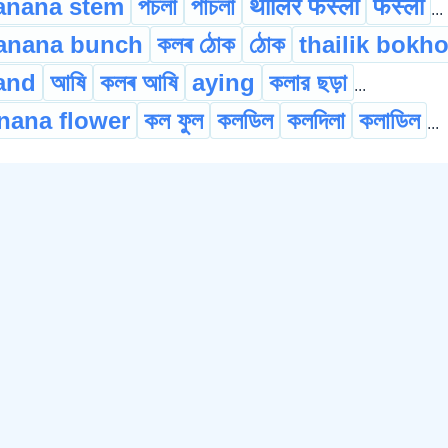
anana stem
পচলা
পাচলা
थालिर फस्ला
फस्ला
...
anana bunch
কলৰ ঠোক
ঠোক
thailik bokh
and
আষি
কলৰ আষি
aying
কলার ছড়া
...
nana flower
কল ফুল
কলডিল
কলদিলা
কলাডিল
...
fruit
প্ৰসূন
ফল
ফলমূল
বীজাধাৰ
...
apientun
আইথাকল
আঠীয়া কল
ভীমকল
...
champa
চেনিচম্পা
...
©
2026
xobdo.org - a dictionary by you, for you, of you !!