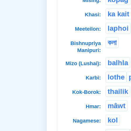
Mising:
ka kait
Khasi:
laphoi
Meeteilon:
কলা
Bishnupriya
Manipuri:
balhla
Mizo (Lushai):
lothe
Karbi:
thailik
Kok-Borok:
mâwt
Hmar:
kol
Nagamese: