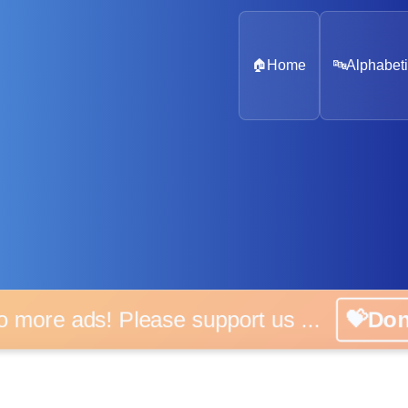
🏠
Home
🔤
Alphabeti
o more ads! Please support us ...
💝Do