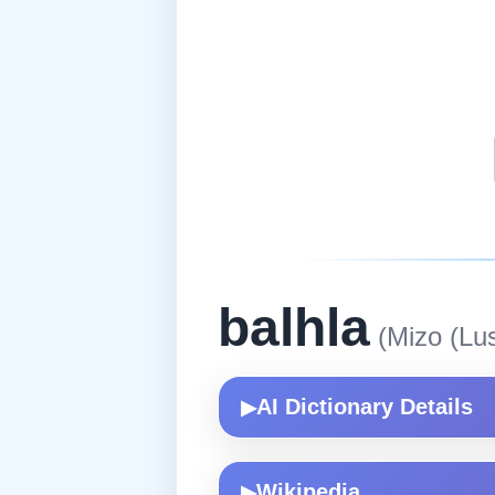
balhla
(Mizo (Lus
AI Dictionary Details
▶
Wikipedia
▶