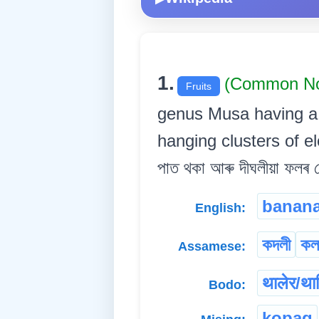
1.
(Common N
Fruits
genus Musa having a t
hanging clusters of elon
পাত থকা আৰু দীঘলীয়া ফলৰ থ
banan
English:
কদলী
কল
Assamese:
थालेर/था
Bodo:
kopag