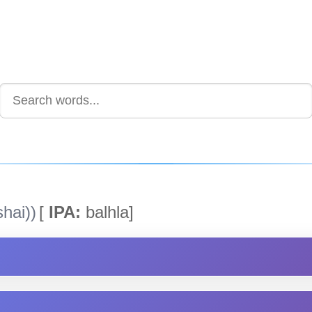
hai))
[
IPA:
balhla]