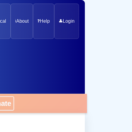
cal
ℹ️
About
❓
Help
👤
Login
nate