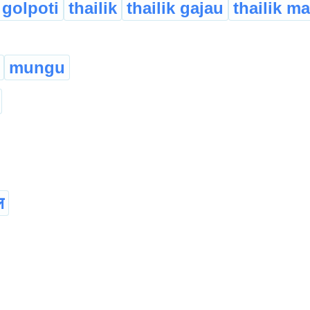
golpoti
thailik
thailik gajau
thailik ma
mungu
ल