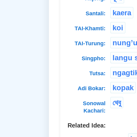
kaera
Santali:
koi
TAI-Khamti:
nung’
TAI-Turung:
langu 
Singpho:
ngagti
Tutsa:
kopak
Adi Bokar:
থেবু
Sonowal
Kachari:
Related Idea: