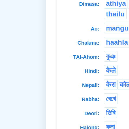
athiya
Dimasa:
thailu
mangu
Ao:
haahla
Chakma:
কুঞ
TAI-Ahom:
केले
Hindi:
केर‌ा
को
Nepali:
ৰেথে
Rabha:
তিৰি
Deori:
কূলা
Hajong: