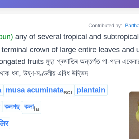
Contributed by:
Partha
oun)
any of several tropical and subtropical
erminal crown of large entire leaves and u
gated fruits মুছা প্ৰজাতিৰ অন্তৰ্গত গা-গছৰ একেবাৰ
োক ধৰা, উষ্ণ-মণ্ডলীয় এবিধ উদ্ভিদ
a
musa acuminata
plantain
sci
কলগছ
কলা
la
लिर