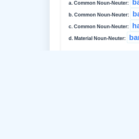
b
a. Common Noun-Neuter:
b
b. Common Noun-Neuter:
h
c. Common Noun-Neuter:
ba
d. Material Noun-Neuter:
Sub Idea:
e. Common Noun-Common:
musa s
f. Common Noun:
musa 
g. Common Noun: