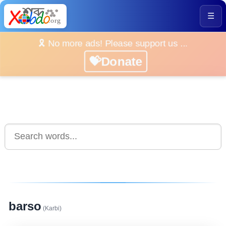
☰
🎗️ No more ads! Please support us ...
💝Donate
barso
(Karbi)