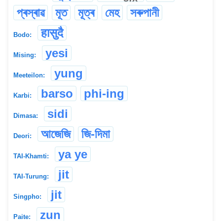
প্ৰস্ৰাৱ
মূত
মূত্ৰ
মেহ
সৰুপানী
हासुदै
Bodo:
yesi
Mising:
yung
Meeteilon:
barso
phi-ing
Karbi:
sidi
Dimasa:
আজেজি
জি-দিমা
Deori:
ya ye
TAI-Khamti:
jit
TAI-Turung:
jit
Singpho:
zun
Paite: