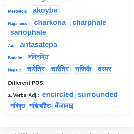
akoyba
Meeteilon:
charkona
charphale
Nagamese:
sariophale
antasatepa
Ao:
সন্নিহিত
Bangla:
चारेतिर
चारैतिर
नजिकै
वरपर
Nepali:
Different POS:
encircled
surrounded
a. Verbal Adj.:
পৰিবৃত
পৰিবেষ্টিত
बेंजाबाइ
...