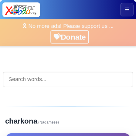
☰
🎗️ No more ads! Please support us ...
💝Donate
charkona
(Nagamese)