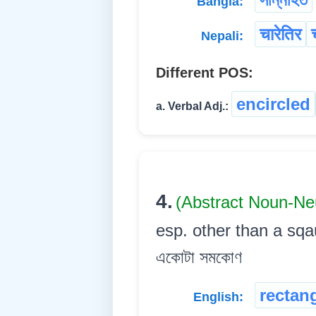
Bangla:
चारेतिर
Nepali:
Different POS:
encircled
a. Verbal Adj.:
4.
(Abstract Noun-Ne
esp. other than a sqaure
একোটা সমকোণ
rectan
English: