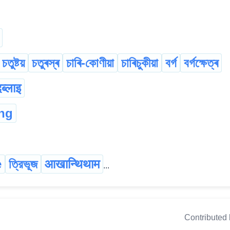
চতুষ্টয়
চতুৰস্ৰ
চাৰি-কোণীয়া
চাৰিচুকীয়া
বৰ্গ
বৰ্গক্ষেত্ৰ
दब्लाइ
ng
e
ত্রিভূজ
आखान्थिथाम
...
Contributed