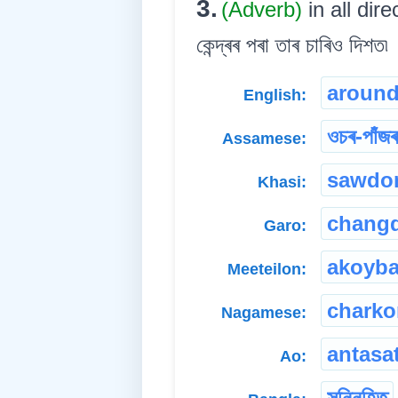
3.
(Adverb)
in all dir
কেন্দ্ৰৰ পৰা তাৰ চাৰিও দিশত৷
aroun
English:
ওচৰ-পাঁজৰ
Assamese:
sawdo
Khasi:
chang
Garo:
akoyb
Meeteilon:
charko
Nagamese:
antasa
Ao:
সন্নিহিত