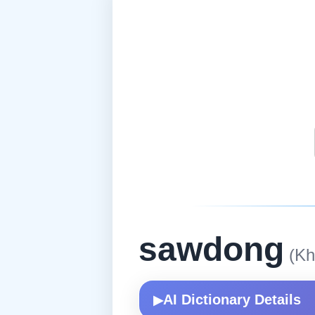
sawdong
(Kh
AI Dictionary Details
▶