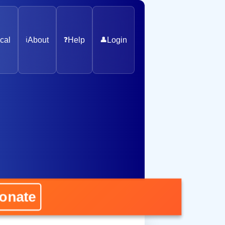
cal
ℹ️
About
❓
Help
👤
Login
ate