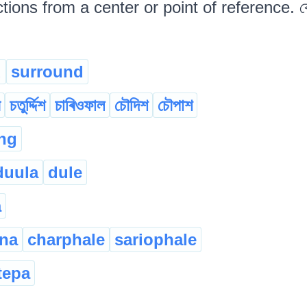
ections from a center or point of reference. কোন
d
surround
চতুৰ্দ্দিশ
চাৰিওফাল
চৌদিশ
চৌপাশ
ng
duula
dule
a
na
charphale
sariophale
tepa