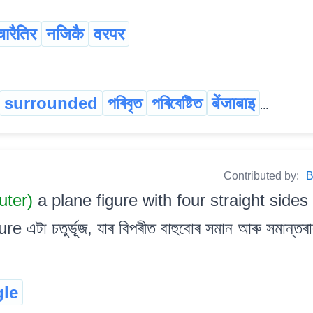
चारैतिर
नजिकै
वरपर
surrounded
পৰিবৃত
পৰিবেষ্টিত
बेंजाबाइ
...
Contributed by:
B
uter)
a plane figure with four straight sides
 এটা চতুৰ্ভূজ, যাৰ বিপৰীত বাহুবোৰ সমান আৰু সমান্তৰ
gle