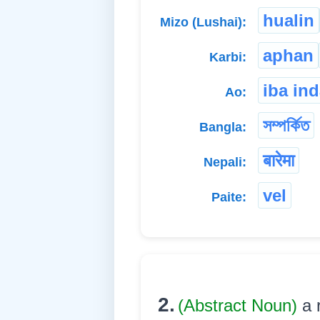
hualin
Mizo (Lushai):
aphan
Karbi:
iba in
Ao:
সম্পৰ্কিত
Bangla:
बारेमा
Nepali:
vel
Paite:
2.
(Abstract Noun)
a 