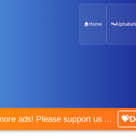
🏠
Home
🔤
Alphabeti
No more ads! Please support us ...
💝Don