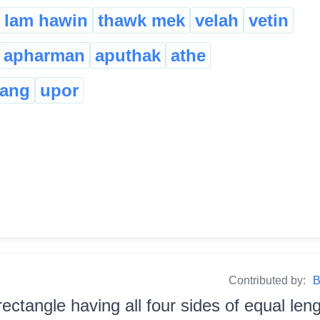
lam hawin
thawk mek
velah
vetin
apharman
aputhak
athe
dang
upor
Contributed by:
B
rectangle having all four sides of equal length