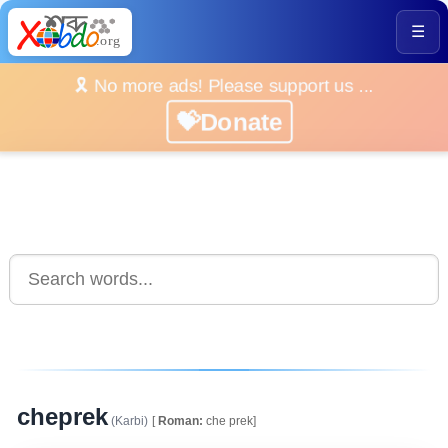
☰
🎗️ No more ads! Please support us ...
💝Donate
cheprek
(Karbi)
[
Roman:
che prek]