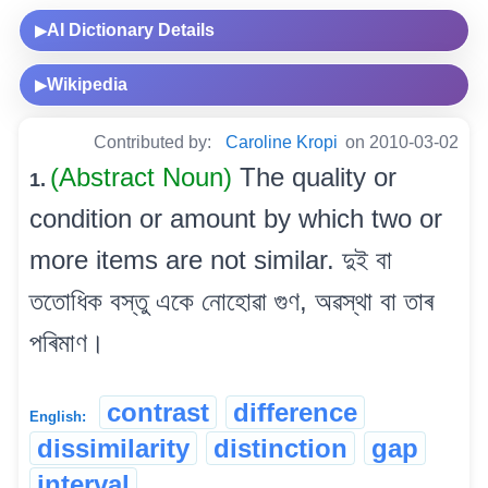
AI Dictionary Details
▶
Wikipedia
▶
Contributed by:
Caroline Kropi
on 2010-03-02
(Abstract Noun)
The quality or
1.
condition or amount by which two or
more items are not similar. দুই বা
ততোধিক বস্তু একে নোহোৱা গুণ, অৱস্থা বা তাৰ
পৰিমাণ।
contrast
difference
English:
dissimilarity
distinction
gap
interval