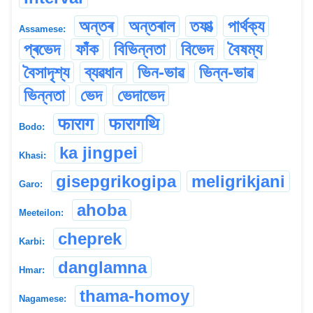
অন্তৰ
অন্তৰাল
তফাত্‍
পাৰ্থক্য
Assamese:
প্ৰভেদ
ফাঁক
বিভিন্নতা
বিভেদ
বৈষম্য
বৈসাদৃশ্য
ব্যৱধান
ভিন-ভাৱ
ভিন্ন-ভাৱ
ভিন্নতা
ভেদ
ভেদাভেদ
फाराग
फारागथि
Bodo:
ka jingpei
Khasi:
gisepgrikogipa
meligrikjani
Garo:
ahoba
Meeteilon:
cheprek
Karbi:
danglamna
Hmar:
thama-homoy
Nagamese: