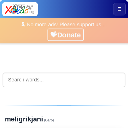
☰
🎗️ No more ads! Please support us ...
💝Donate
meligrikjani
(Garo)