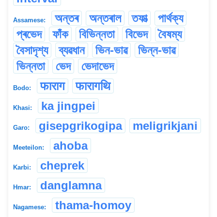
অন্তৰ
অন্তৰাল
তফাত্‍
পাৰ্থক্য
Assamese:
প্ৰভেদ
ফাঁক
বিভিন্নতা
বিভেদ
বৈষম্য
বৈসাদৃশ্য
ব্যৱধান
ভিন-ভাৱ
ভিন্ন-ভাৱ
ভিন্নতা
ভেদ
ভেদাভেদ
फाराग
फारागथि
Bodo:
ka jingpei
Khasi:
gisepgrikogipa
meligrikjani
Garo:
ahoba
Meeteilon:
cheprek
Karbi:
danglamna
Hmar:
thama-homoy
Nagamese: