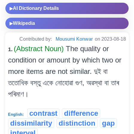
AI Dictionary Details
▶
Wikipedia
▶
Contributed by:
Mousumi Konwar
on 2023-08-18
(Abstract Noun)
The quality or
1.
condition or amount by which two or
more items are not similar. দুই বা
ততোধিক বস্তু একে নোহোৱা গুণ, অৱস্থা বা তাৰ
পৰিমাণ।
contrast
difference
English:
dissimilarity
distinction
gap
interval