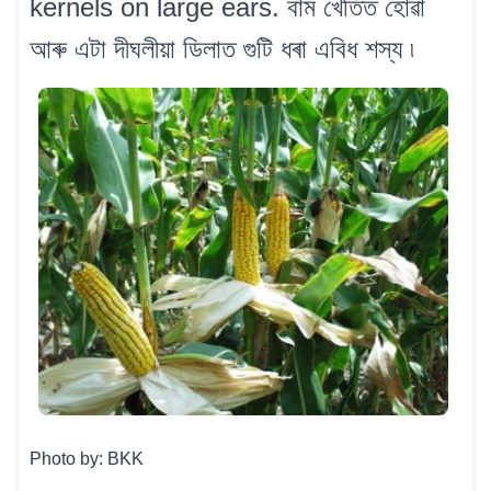
kernels on large ears. বাম খেতিত হোৱা
আৰু এটা দীঘলীয়া ডিলাত গুটি ধৰা এবিধ শস্য ৷
Photo by: BKK