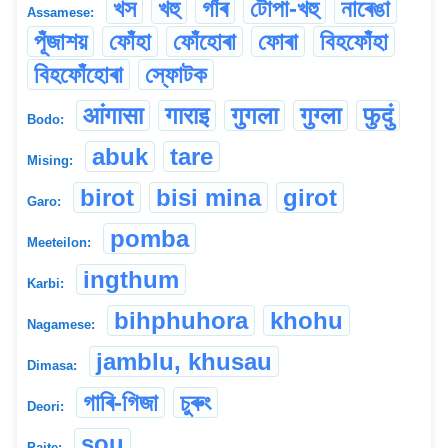
খস
খহু
গাঁৰ
টোপা-খহু
নাৰেঙা
Assamese:
পূঁজাশয়
ফোঁহা
ফোঁহোৰা
ফোৰা
বিহফোঁহা
বিহফোঁহোৰা
স্ফোটক
आंगासा
गाराइ
गुगला
गुग्ला
फुदुं
Bodo:
abuk
tare
Mising:
birot
bisi mina
girot
Garo:
pomba
Meeteilon:
ingthum
Karbi:
bihphuhora
khohu
Nagamese:
jamblu, khusau
Dimasa:
গাৰি-গিজা
চুৰুং
Deori:
sou
Paite: