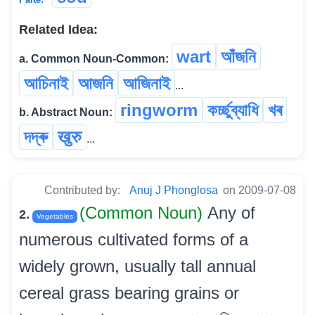
Related Idea:
wart
আঁজনি
a. Common Noun-Common:
আচিনাই
আজনি
আজিনাই
...
ringworm
কৰ্চ্ছুব্যাধি
খৰ
b. Abstract Noun:
দদ্ৰু
खुरु
...
Contributed by:
Anuj J Phonglosa
on 2009-07-08
(Common Noun)
Any of
2.
Vegetables
numerous cultivated forms of a
widely grown, usually tall annual
cereal grass bearing grains or