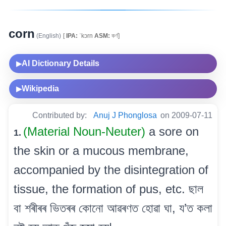
corn
(English)
[
IPA:
ˈkɔrn
ASM:
কৰ্ণ]
AI Dictionary Details
▶
Wikipedia
▶
Contributed by:
Anuj J Phonglosa
on 2009-07-11
(Material Noun-Neuter)
a sore on
1.
the skin or a mucous membrane,
accompanied by the disintegration of
tissue, the formation of pus, etc. ছাল
বা শৰীৰৰ ভিতৰৰ কোনো আৱৰণত হোৱা ঘা, য’ত কলা