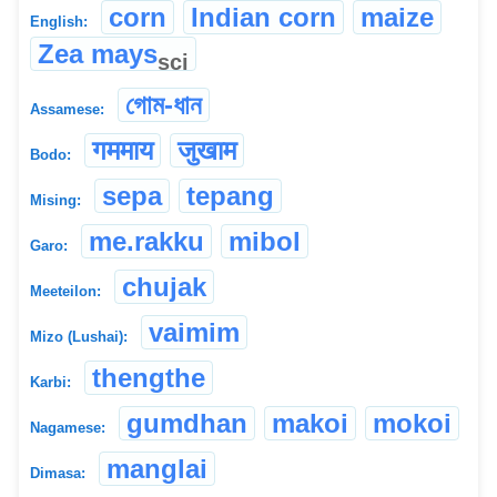
corn
Indian corn
maize
English:
Zea mays
sci
গোম-ধান
Assamese:
गममाय
जुखाम
Bodo:
sepa
tepang
Mising:
me.rakku
mibol
Garo:
chujak
Meeteilon:
vaimim
Mizo (Lushai):
thengthe
Karbi:
gumdhan
makoi
mokoi
Nagamese:
manglai
Dimasa: