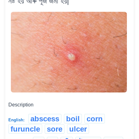
নষ্ট হয় আৰু পূঁজ জমা হয়|
Description
abscess
boil
corn
English:
furuncle
sore
ulcer