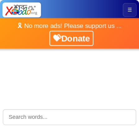
☰
🎗️ No more ads! Please support us ...
💝Donate