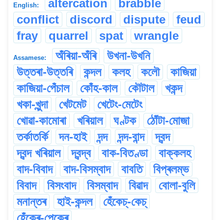
altercation
brabble
English:
conflict
discord
dispute
feud
fray
quarrel
spat
wrangle
অঁৰিয়া-অঁৰি
উখনা-উখনি
Assamese:
উত্তৰা-উত্তৰি
কন্দল
কলহ
কলৌ
কাজিয়া
কাজিয়া-পেঁচাল
কোঁহ-কাল
কৌটাল
খকন্দ
খকা-খুন্দা
খেটমেট
খেটেং-মেটেং
খোৱা-কামোৰা
খৰিয়াল
ঘণ্টক
ঠোঁটা-মোজা
তৰ্কাতৰ্কি
দন-হাই
দন্দ
দন্দ-বান্দ
দ্বন্দ
দ্বন্দ খৰিয়াল
দ্বন্দ্ব
বাক-বিতণ্ডা
বাক্কলহ
বাদ-বিবাদ
বাদ-বিসম্বাদ
বাবতি
বিপ্ৰলম্ভ
বিবাদ
বিসংবাদ
বিসম্বাদ
বিৱাদ
বোলা-বুলি
মনান্তৰ
হাই-কন্দল
হেঁকেচ্-কেচ্‌
হেঁকেৰ্‌-পেকেৰ্‌