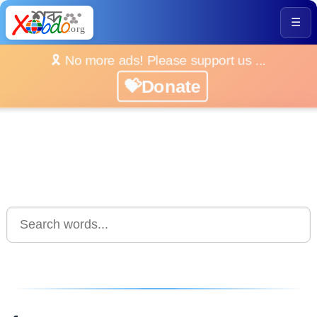
☰
🎗️ No more ads! Please support us ...
💝Donate