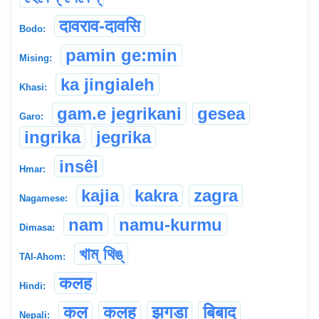
दावराव-दावसि
Bodo:
pamin ge:min
Mising:
ka jingialeh
Khasi:
gam.e jegrikani
gesea
Garo:
ingrika
jegrika
insêl
Hmar:
kajia
kakra
zagra
Nagamese:
nam
namu-kurmu
Dimasa:
খাম্ থিঙ্
TAI-Ahom:
कलह
Hindi:
कल
कलह
झगडा
बिबाद
Nepali: