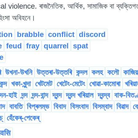
 violence. ৰাজনৈতিক, আৰ্থিক, সামাজিক বা ব্যক্তিগত
ক হিংসা অবিহনে।
tion
brabble
conflict
discord
e
feud
fray
quarrel
spat
e
ি
উখনা-উখনি
উত্তৰা-উত্তৰি
কন্দল
কলহ
কলৌ
কাজিয়
কন্দ
খকা-খুন্দা
খেটমেট
খেটেং-মেটেং
খোৱা-কামোৰা
খৰিয়
দন-হাই
দন্দ
দন্দ-বান্দ
দ্বন্দ
দ্বন্দ খৰিয়াল
দ্বন্দ্ব
বাক-বিতণ্
াদ
বাবতি
বিপ্ৰলম্ভ
বিবাদ
বিসংবাদ
বিসম্বাদ
বিৱাদ
বো
্‌
হেঁকেৰ্‌-পেকেৰ্‌
ावसि