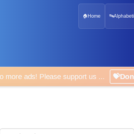
🏠
Home
🔤
Alphabeti
 more ads! Please support us ...
💝D