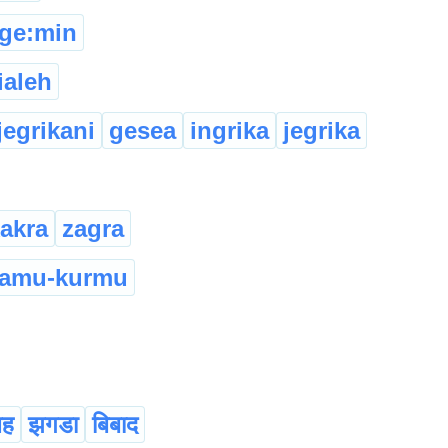
ge:min
ialeh
jegrikani
gesea
ingrika
jegrika
akra
zagra
amu-kurmu
ह
झगडा
बिबाद