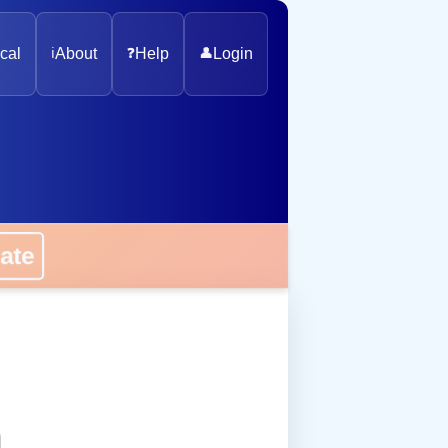
cal
ℹ️
About
❓
Help
👤
Login
onate