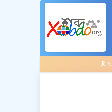
🎗️ No