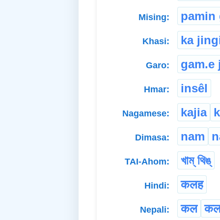
pamin 
Mising:
ka jing
Khasi:
gam.e 
Garo:
insêl
Hmar:
kajia
k
Nagamese:
nam
n
Dimasa:
খাম্ থিঙ্
TAI-Ahom:
कलह
Hindi:
कल
कल
Nepali: