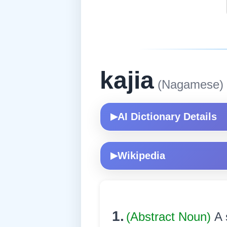
kajia
(Nagamese)
AI Dictionary Details
▶
Wikipedia
▶
1.
(Abstract Noun)
A 