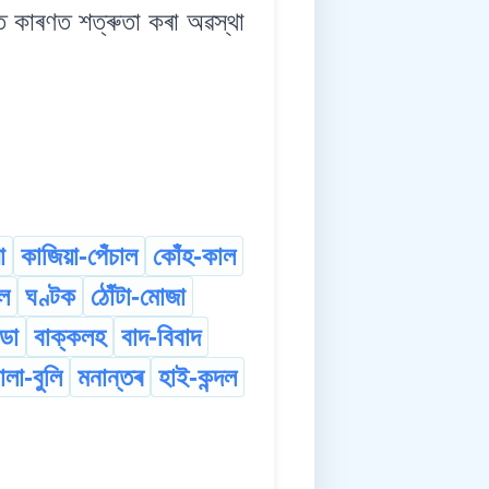
 কাৰণত শত্ৰুতা কৰা অৱস্থা
া
কাজিয়া-পেঁচাল
কোঁহ-কাল
াল
ঘণ্টক
ঠোঁটা-মোজা
ডা
বাক্কলহ
বাদ-বিবাদ
লা-বুলি
মনান্তৰ
হাই-কন্দল