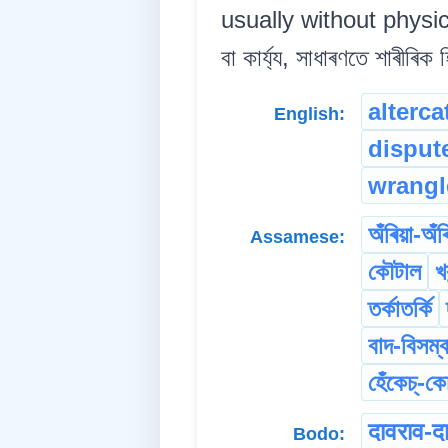
usually without physical
বা কাৰ্য্য, সাধাৰণতে শাৰীৰি
alterca
English:
disput
wrangl
অঁৰিয়া-অঁৰ
Assamese:
কৌটাল
খ
তৰ্কাতৰ্কি
বাদ-বিসম্ব
হেঁকেচ্-কেচ
दावराव-द
Bodo: