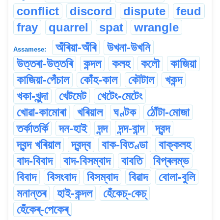
conflict
discord
dispute
feud
fray
quarrel
spat
wrangle
অঁৰিয়া-অঁৰি
উখনা-উখনি
Assamese:
উত্তৰা-উত্তৰি
কন্দল
কলহ
কলৌ
কাজিয়া
কাজিয়া-পেঁচাল
কোঁহ-কাল
কৌটাল
খকন্দ
খকা-খুন্দা
খেটমেট
খেটেং-মেটেং
খোৱা-কামোৰা
খৰিয়াল
ঘণ্টক
ঠোঁটা-মোজা
তৰ্কাতৰ্কি
দন-হাই
দন্দ
দন্দ-বান্দ
দ্বন্দ
দ্বন্দ খৰিয়াল
দ্বন্দ্ব
বাক-বিতণ্ডা
বাক্কলহ
বাদ-বিবাদ
বাদ-বিসম্বাদ
বাবতি
বিপ্ৰলম্ভ
বিবাদ
বিসংবাদ
বিসম্বাদ
বিৱাদ
বোলা-বুলি
মনান্তৰ
হাই-কন্দল
হেঁকেচ্-কেচ্‌
হেঁকেৰ্‌-পেকেৰ্‌