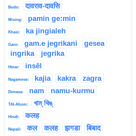
दावराव-दावसि
Bodo:
pamin ge:min
Mising:
ka jingialeh
Khasi:
gam.e jegrikani
gesea
Garo:
ingrika
jegrika
insêl
Hmar:
kajia
kakra
zagra
Nagamese:
nam
namu-kurmu
Dimasa:
খাম্ থিঙ্
TAI-Ahom:
कलह
Hindi:
कल
कलह
झगडा
बिबाद
Nepali: