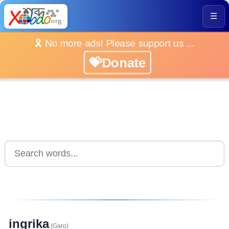
☰
🎗️ No more ads! Please support us ...
💝Donate
ingrika
(Garo)