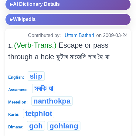
AI Dictionary Details
▶
Wikipedia
▶
Contributed by:
Uttam Bathari
on 2009-03-24
(Verb-Trans.)
Escape or pass
1.
through a hole ফুটাৰ মাজেদি পাৰ হৈ যা
slip
English:
সৰকি যা
Assamese:
nanthokpa
Meeteilon:
tetphlot
Karbi:
goh
gohlang
Dimasa: