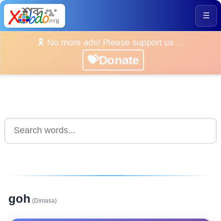
☰
🎗️ No more ads! Please support us ...
💝Donate
goh
(Dimasa)