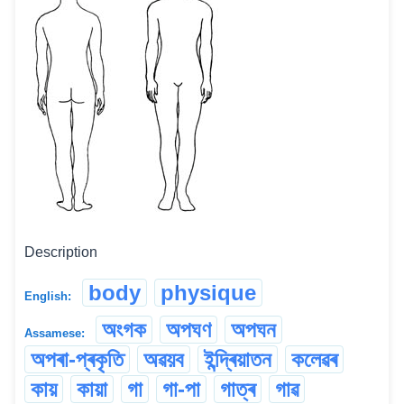
Description
body
physique
English:
অংগক
অপঘণ
অপঘন
Assamese:
অপৰা-প্ৰকৃতি
অৱয়ব
ইন্দ্ৰিয়াতন
কলেৱৰ
কায়
কায়া
গা
গা-পা
গাত্ৰ
গাৱ