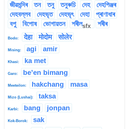
জীৱমন্দিৰ
তন
তনু
তনুৰুচি
দেহ
দেহপিঞ্জৰ
দেহবল্লব
দেহভৃত
দেহভৃৎ
দেহা
প্ৰাণাধাৰ
বপু
বিপোষ
ভোগায়তন
শৰীল
শৰীৰ
sfx
देहा
मोदोम
सोलेर
Bodo:
agi
amir
Mising:
ka met
Khasi:
be’en bimang
Garo:
hakchang
masa
Meeteilon:
taksa
Mizo (Lushai):
bang
jonpan
Karbi:
sak
Kok-Borok: