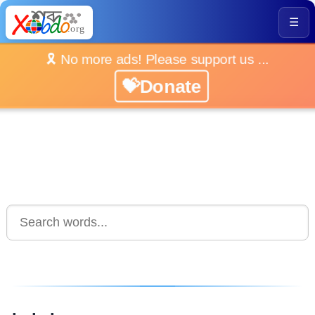
☰
🎗️ No more ads! Please support us ...
💝Donate