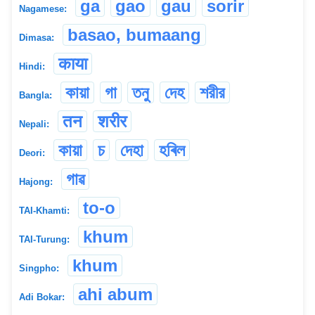
ga
gao
gau
sorir
Nagamese:
basao, bumaang
Dimasa:
काया
Hindi:
কায়া
গা
তনু
দেহ
শরীর
Bangla:
तन
शरीर
Nepali:
কায়া
চ
দেহা
হৰিল
Deori:
গাৱ
Hajong:
to-o
TAI-Khamti:
khum
TAI-Turung:
khum
Singpho:
ahi abum
Adi Bokar: