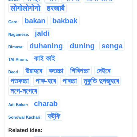
लोगोलोगोनो
हरखाबै
bakan
bakbak
Garo:
jaldi
Nagamese:
duhaning
duning
senga
Dimasa:
কাই কাই
TAI-Ahom:
উৱাহৰে
কতচ্চা
গিৰিপচ্চা
দেইৰে
Deori:
পতকচ্চা
পাক-হৰে
পাৰচ্চা
মুকুতি দুগজুহৰে
লগে-লগেৰে
charab
Adi Bokar:
ফট্‌কি
Sonowal Kachari:
Related Idea: