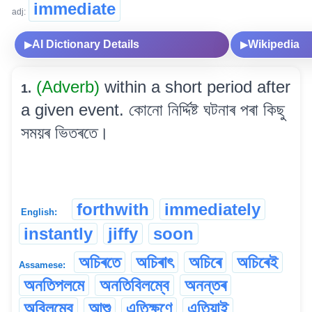
immediate
adj:
AI Dictionary Details
Wikipedia
▶
▶
(Adverb)
within a short period after
1.
a given event. কোনো নিৰ্দ্দিষ্ট ঘটনাৰ পৰা কিছু
সময়ৰ ভিতৰতে।
forthwith
immediately
English:
instantly
jiffy
soon
অচিৰতে
অচিৰাৎ
অচিৰে
অচিৰেই
Assamese:
অনতিপলমে
অনতিবিলম্বে
অনন্তৰ
অবিলম্বে
আশু
এতিক্ষণে
এতিয়াই