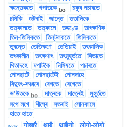
ক্ষন্তেকতে
গপাতকে
চকুৰ পচাৰতে
bo
চমিকি
জটৰাই
জান্তে
ততালিকে
তত্কালতে
তত্কালে
তদ্দণ্ডে
তাৎক্ষণিক
তিন-তিলিকতে
তিন্‌টলকতে
তিলিকতে
তুৰন্তে
তেতিক্ষণে
তেতিয়াই
তৎকালিক
তৎকালীন
তৎক্ষণাৎ
তৎমুহূৰ্ততে
থিতাতে
থিতাদহে
দপাটকৈ
নিমিষতে
পচাৰতে
পোনছাটে
পোনছাটেই
পোনদাহে
বিদ্যুৎ-সঞ্চাৰে
বেগতে
বেগেতে
ভʼউতকে
মাত্ৰকে
মাত্ৰেই
মুহূৰ্ততে
bo
লগে লগে
শীঘ্ৰে
সতৰাই
সোনকালে
হাতে হাতে
गोख्रै
थाबै
थाबैनो
लोगो-लोगो
Bodo: