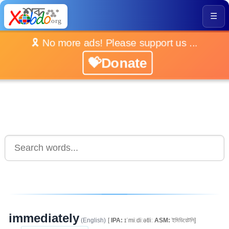
☰
🎗️ No more ads! Please support us ...
💝Donate
immediately
(English)
[
IPA:
ɪˈmiːdiːətliː
ASM:
ইমিডিয়েটলি]