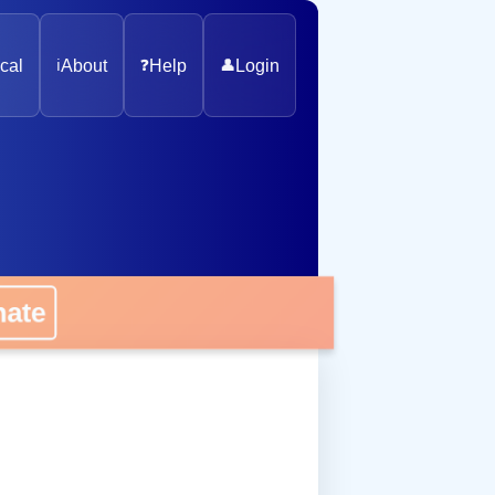
cal
ℹ️
About
❓
Help
👤
Login
onate