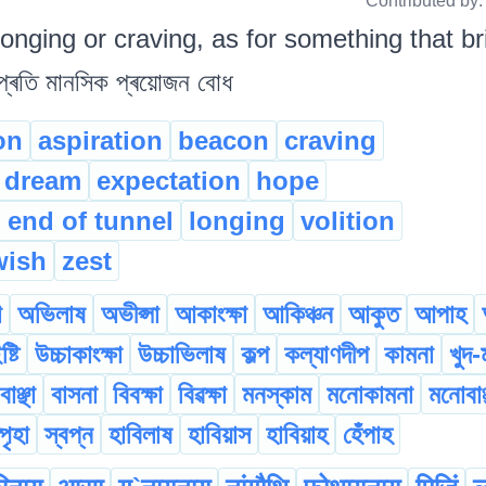
Contributed by
longing or craving, as for something that br
্ৰতি মানসিক প্ৰয়োজন বোধ
on
aspiration
beacon
craving
dream
expectation
hope
t end of tunnel
longing
volition
wish
zest
া
অভিলাষ
অভীপ্সা
আকাংক্ষা
আকিঞ্চন
আকুত
আপাহ
ষ্টি
উচ্চাকাংক্ষা
উচ্চাভিলাষ
কল্প
কল্যাণদীপ
কামনা
খুদ-
বাঞ্ছা
বাসনা
বিবক্ষা
বিৱক্ষা
মনস্কাম
মনোকামনা
মনোবাঞ্
্পৃহা
স্বপ্ন
হাবিলাষ
হাবিয়াস
হাবিয়াহ
হেঁপাহ