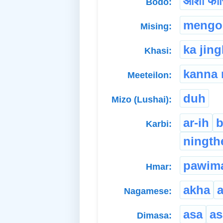
आशा फार
Bodo:
mengo
Mising:
ka jin
Khasi:
kanna 
Meeteilon:
duh
Mizo (Lushai):
ar-ih
b
Karbi:
ningth
pawim
Hmar:
akha
Nagamese:
asa
a
Dimasa: