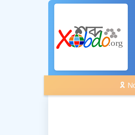
🎗️ No