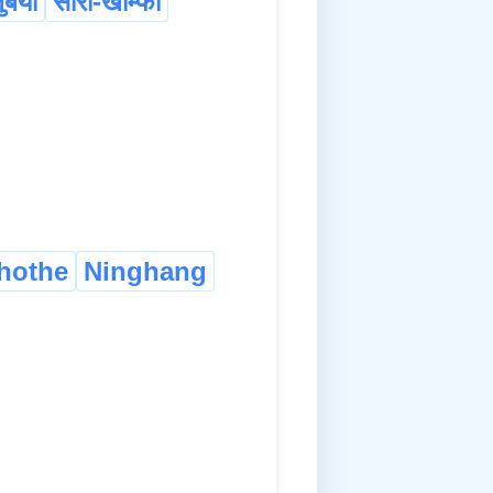
ुबैयो
सोरां-खाम्फा
hothe
Ninghang