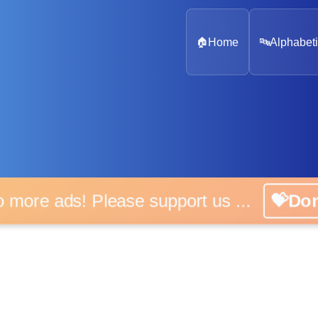
🏠
Home
🔤
Alphabeti
 more ads! Please support us ...
💝D