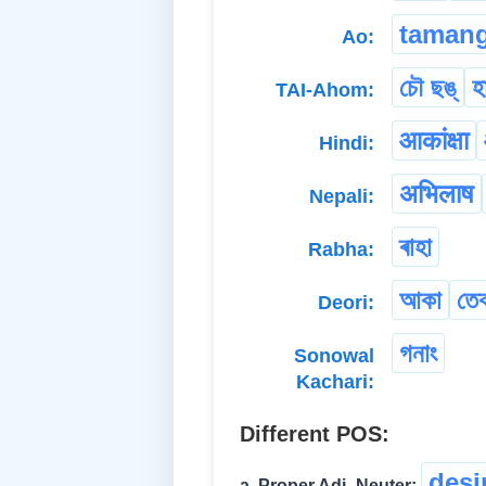
taman
Ao:
চৌ ছঙ্
হ
TAI-Ahom:
आकांक्षा
Hindi:
अभिलाष
Nepali:
ৰাহা
Rabha:
আকা
তেক
Deori:
গনাং
Sonowal
Kachari:
Different POS:
desi
a. Proper Adj.-Neuter: