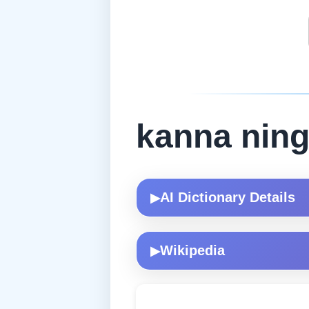
kanna nin
AI Dictionary Details
▶
Wikipedia
▶