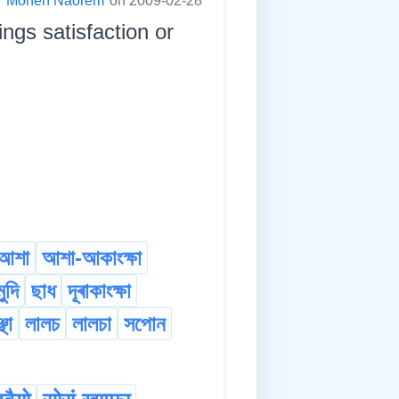
:
Mohen Naorem
on 2009-02-28
ings satisfaction or
আশা
আশা-আকাংক্ষা
মুদি
ছাধ
দূৰাকাংক্ষা
ছা
লালচ
লালচা
সপোন