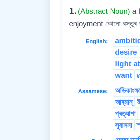
1.
(Abstract Noun)
a 
enjoyment কোনো বস্তুৰ প
ambiti
English:
desire
light a
want
অভিকাংক্ষ
Assamese:
আৰ্‌মান্
ই
প্ৰত্যাশা
সুবাসনা
স