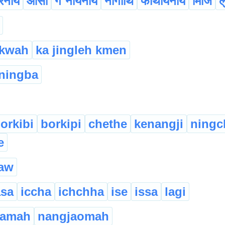
िनाय
आसा
ग`‌नायनाय
नांगौथि
फोथायनाय
मिजिं
ल
gkwah
ka jingleh kmen
ningba
orkibi
borkipi
chethe
kenangji
ningc
e
aw
asa
iccha
ichchha
ise
issa
lagi
samah
nangjaomah