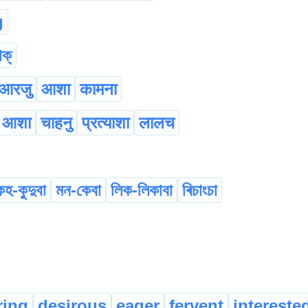
g
াক্
आरजु
आशा
कामना
आशा
चाहनु
प्रत्याशा
लालच
হ-কুদুবা
মন-কেবা
লিক-লিকাবা
ৰিচাংচা
ring
desirous
eager
fervent
intereste