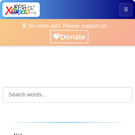
☰
🎗️ No more ads! Please support us ...
💝Donate