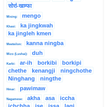
सोरां-खाम्फा
mengo
Mising:
ka jingkwah
Khasi:
ka jingleh kmen
kanna ningba
Meeteilon:
duh
Mizo (Lushai):
ar-ih
borkibi
borkipi
Karbi:
chethe
kenangji
ningchothe
Ninghang
ningthe
pawimaw
Hmar:
akha
asa
iccha
Nagamese:
ichchha
ise
issa
lagi