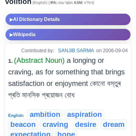
volition
(English)
[
IPA:
voʊˈlɪʃən
ASM:
ভ’লিচন]
AI Dictionary Details
▶
Wikipedia
▶
Contributed by:
SANJIB SARMA
on 2006-09-04
(Abstract Noun)
a longing or
1.
craving, as for something that brings
satisfaction or enjoyment কোনো বস্তুৰ
প্ৰতি মানসিক প্ৰয়োজন বোধ
ambition
aspiration
English:
beacon
craving
desire
dream
expectation
hope