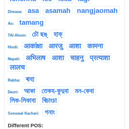
asa
asamah
nangjaomah
Dimasa:
tamang
Ao:
চৌ ছঙ্
হাক্
TAI-Ahom:
आकांक्षा
आरजु
आशा
कामना
Hindi:
अभिलाष
आशा
चाहनु
प्रत्याशा
Nepali:
लालच
ৰাহা
Rabha:
আকা
তেকহ-কুদুবা
মন-কেবা
Deori:
লিক-লিকাবা
ৰিচাংচা
গনাং
Sonowal Kachari:
Different POS: