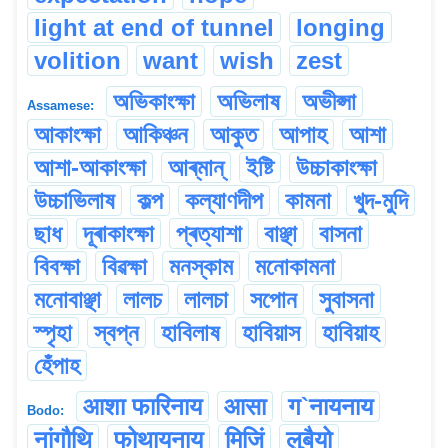
light at end of tunnel
longing
volition
want
wish
zest
অভিকাংক্ষা
অভিলাষ
অভীপ্সা
Assamese:
আকাংক্ষা
আকিঞ্চন
আকুত
আপাহ
আশা
আশা-আকাংক্ষা
আৰ্‌মান্
ইষ্টি
উচ্চাকাংক্ষা
উচ্চাভিলাষ
কল্প
কল্যাণদীপ
কামনা
খুদ-মুদি
ছাধ
দূৰাকাংক্ষা
প্ৰত্যাশা
বাঞ্ছা
বাসনা
বিবক্ষা
বিৱক্ষা
মনস্কাম
মনোকামনা
মনোবাঞ্ছা
লালচ
লালচা
সপোন
সুবাসনা
স্পৃহা
স্বপ্ন
হাবিলাষ
হাবিয়াস
হাবিয়াহ
হেঁপাহ
आशा फारिनाय
आसा
ग`‌नायनाय
Bodo:
नांगौथि
फोथायनाय
मिजिं
लुबैयो