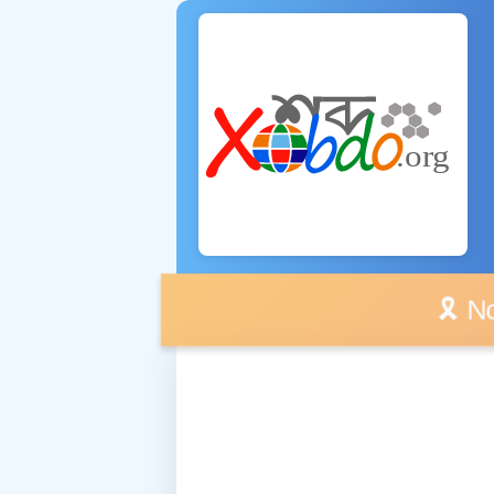
🎗️ No