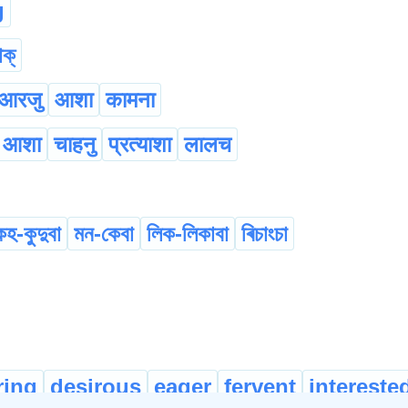
g
াক্
आरजु
आशा
कामना
आशा
चाहनु
प्रत्याशा
लालच
হ-কুদুবা
মন-কেবা
লিক-লিকাবা
ৰিচাংচা
ring
desirous
eager
fervent
intereste