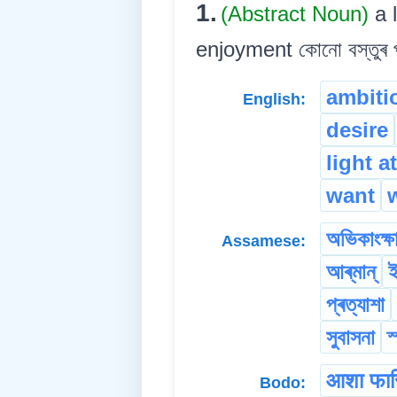
1.
(Abstract Noun)
a 
enjoyment কোনো বস্তুৰ প
ambiti
English:
desire
light a
want
অভিকাংক্ষ
Assamese:
আৰ্‌মান্
ই
প্ৰত্যাশা
সুবাসনা
স
आशा फार
Bodo: