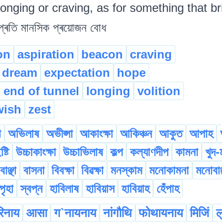
longing or craving, as for something that br
্ৰতি মানসিক প্ৰয়োজন বোধ
on
aspiration
beacon
craving
dream
expectation
hope
t end of tunnel
longing
volition
wish
zest
া
অভিলাষ
অভীপ্সা
আকাংক্ষা
আকিঞ্চন
আকুত
আপাহ
ষ্টি
উচ্চাকাংক্ষা
উচ্চাভিলাষ
কল্প
কল্যাণদীপ
কামনা
খুদ-
বাঞ্ছা
বাসনা
বিবক্ষা
বিৱক্ষা
মনস্কাম
মনোকামনা
মনোবাঞ্
্পৃহা
স্বপ্ন
হাবিলাষ
হাবিয়াস
হাবিয়াহ
হেঁপাহ
िनाय
आसा
ग`‌नायनाय
नांगौथि
फोथायनाय
मिजिं
ल