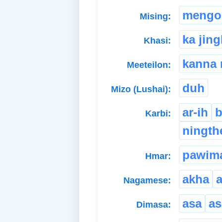
mengo
Mising:
ka jin
Khasi:
kanna 
Meeteilon:
duh
Mizo (Lushai):
ar-ih
b
Karbi:
ningth
pawim
Hmar:
akha
Nagamese:
asa
a
Dimasa: