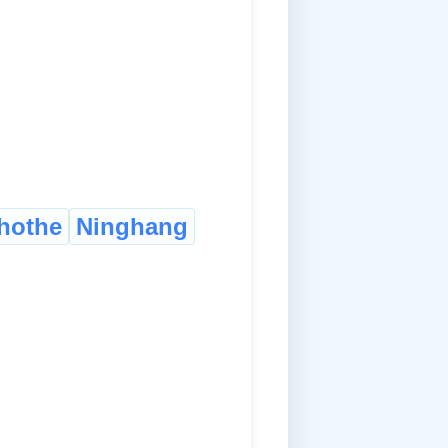
hothe
Ninghang