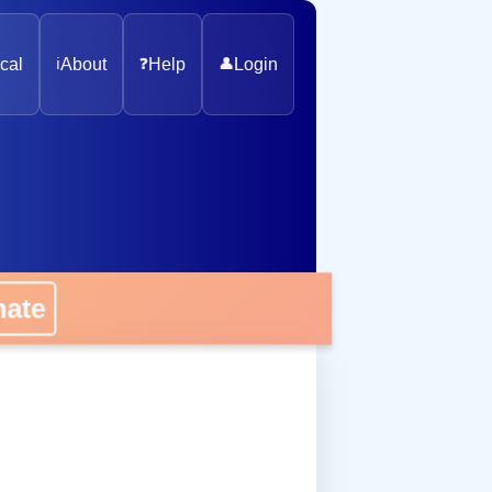
cal
ℹ️
About
❓
Help
👤
Login
onate