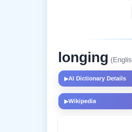
longing
(Englis
AI Dictionary Details
▶
Wikipedia
▶