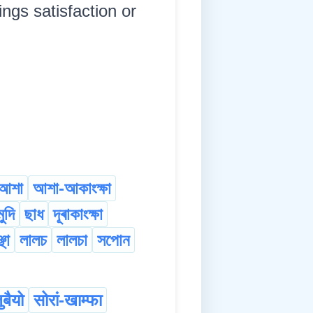
ings satisfaction or
আশা
আশা-আকাংক্ষা
মুদি
ছাধ
দূৰাকাংক্ষা
ছা
লালচ
লালচা
সপোন
ुबैयो
सोरां-खाम्फा