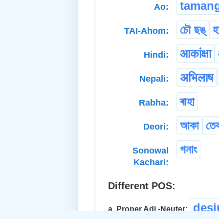
taman
Ao:
চৌ ছঙ্
হ
TAI-Ahom:
आकांक्षा
Hindi:
अभिलाष
Nepali:
ৰাহা
Rabha:
আকা
তেক
Deori:
গনাং
Sonowal
Kachari:
Different POS:
desi
a. Proper Adj.-Neuter: