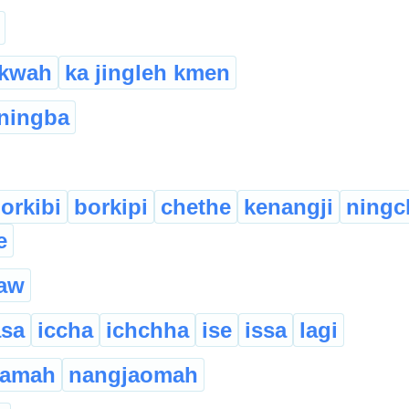
gkwah
ka jingleh kmen
ningba
orkibi
borkipi
chethe
kenangji
ningc
e
aw
asa
iccha
ichchha
ise
issa
lagi
samah
nangjaomah