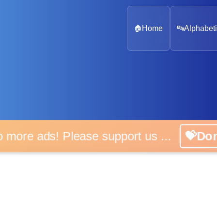
🏠
Home
🔤
Alphabeti
 more ads! Please support us ...
💝D