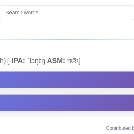
h)
[
IPA:
ˈlɔŋɪŋ
ASM:
লংইং]
Contributed 