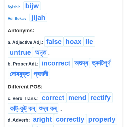
bijw
Nyishi:
jijah
Adi Bokar:
Antonyms:
false
hoax
lie
a. Adjective Adj.:
untrue
অনৃত
...
incorrect
অশুদ্ধ
ত্ৰুটিপূৰ্ণ
b. Proper Adj.:
দোষযুক্ত
প্ৰমাদী
...
Different POS:
correct
mend
rectify
c. Verb-Trans.:
কাট্-কুট্ কৰ্
শুদ্ধ কৰ্
...
aright
correctly
properly
d. Adverb: