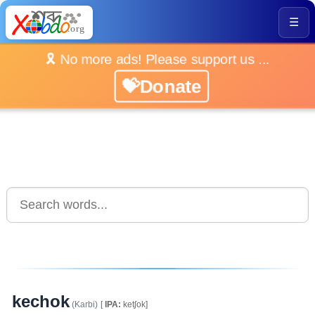
☰
🎗️ No more ads! Please support us ...
💝Donate
kechok
(Karbi)
[
IPA:
ketʃok]