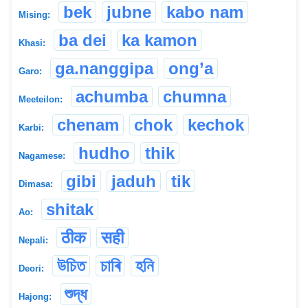
bek
jubne
kabo nam
Mising:
ba dei
ka kamon
Khasi:
ga.nanggipa
ong’a
Garo:
achumba
chumna
Meeteilon:
chenam
chok
kechok
Karbi:
hudho
thik
Nagamese:
gibi
jaduh
tik
Dimasa:
shitak
Ao:
ठीक
सही
Nepali:
উচিত
চাৰি
হনি
Deori:
শুদ্ধ
Hajong: