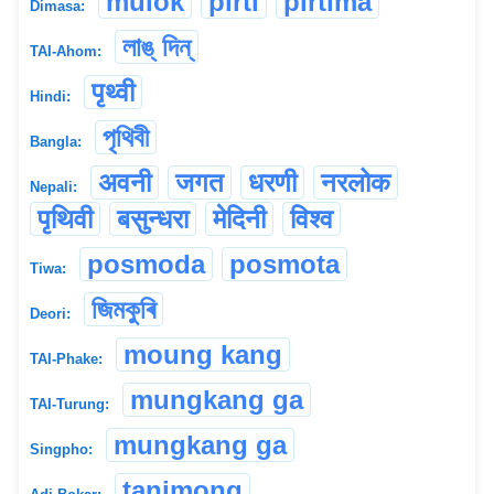
mulok
pirti
pirtima
Dimasa:
লাঙ্ দিন্
TAI-Ahom:
पृथ्वी
Hindi:
পৃথিবী
Bangla:
अवनी
जगत
धरणी
नरलोक
Nepali:
पृथिवी
बसुन्धरा
मेदिनी
विश्व
posmoda
posmota
Tiwa:
জিমকুৰি
Deori:
moung kang
TAI-Phake:
mungkang ga
TAI-Turung:
mungkang ga
Singpho:
tanimong