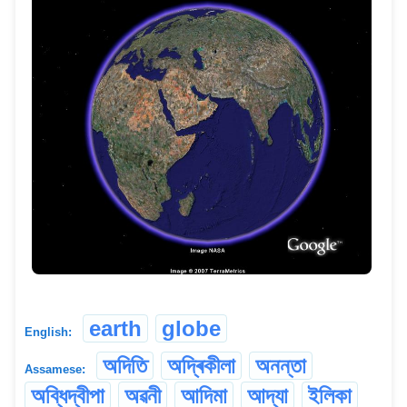
earth
globe
English:
অদিতি
অদ্ৰিকীলা
অনন্তা
Assamese:
অব্ধিদ্বীপা
অৱনী
আদিমা
আদ্যা
ইলিকা