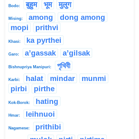
बुहुम
भूम
मुलुग
Bodo:
among
dong among
Mising:
mopi
prithvi
ka pyrthei
Khasi:
a’gassak
a’gilsak
Garo:
পৃথিবী
Bishnupriya Manipuri:
halat
mindar
munmi
Karbi:
pirbi
pirthe
hating
Kok-Borok:
leihnuoi
Hmar:
prithibi
Nagamese: