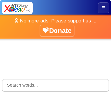
☰
🎗️ No more ads! Please support us ...
💝Donate