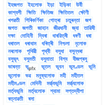
ইহজগত
ইহলোক
ইড়া
ইড়িকা
উৰ্বী
কাশ্যপী
ক্ষিতি
ক্ষিতিজ
ক্ষিতিতল
ক্ষৌণী
খগৱতী
গিৰিকৰ্ণিকা
গোত্ৰা
চতুৰন্তা
জগ
জগত
জগতী
জাহান
জীৱধানী
জ্যা
তাৱিষী
দক্ষা
দোহিনী
দ্বিৰা
ধাৰয়িত্ৰী
ধৰণী
ধৰা
ধৰাতল
ধৰাধাম
ধৰিত্ৰী
নিশ্চলা
নৃলোক
নৰলোক
পৃথিৱী
পৃথ্বী
বসুধা
বসুন্ধৰা
বসুভৃৎ
বসুমতী
বসুমাতা
বিশ্ব
বীজপ্ৰসু
ভাৰন্ত
ভূ
ভূতল
ভূবন
ভূমণ্ডল
ভূমি
pfx
ভূলোক
ভৱ
মনুষ্যলোক
মহী
মহীতল
মহীমণ্ডল
মেদিনী
মৰ্ত্ত্যভূমি
মৰ্ত্ত্যলোক
মৰ্ত্যভূমি
মৰ্ত্যলোক
শ্যামা
সপ্তদ্বীপা
ৰত্নাৱতী
ৰসা