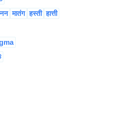
ानन
मातंग
हस्ती
हात्ती
gma
উ