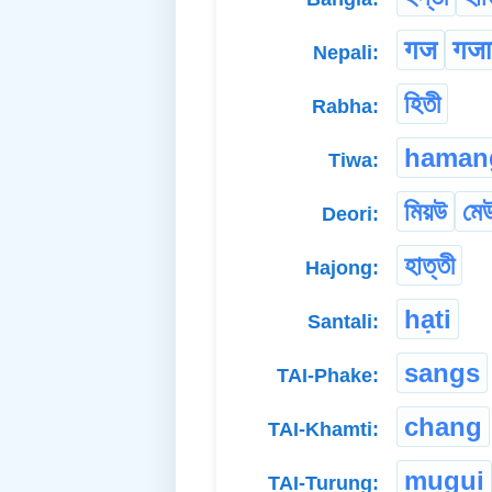
गज
गज
Nepali:
হিতী
Rabha:
haman
Tiwa:
মিয়উ
মে
Deori:
হাত্তী
Hajong:
hạti
Santali:
sangs
TAI-Phake:
chang
TAI-Khamti:
mugui
TAI-Turung: