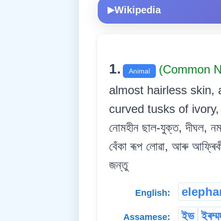
Wikipedia
▶
1.
(Common 
Animal
almost hairless skin, 
curved tusks of ivory,
নোমহীন ছাল-যুক্ত, দীঘল, নমন
বেঁকা ৰূপ লোৱা, আৰু আফ্ৰিক
জন্তু
elepha
English:
ইভ
ইৰম্ম
Assamese: