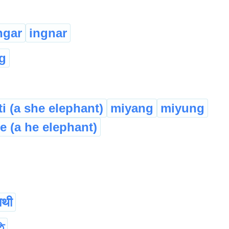
ngar
ingnar
g
i (a she elephant)
miyang
miyung
e (a he elephant)
ाथी
ি