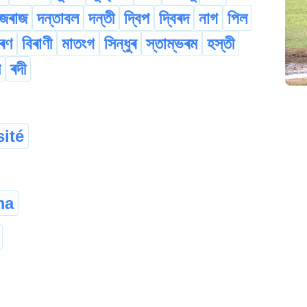
জৰাজ
দন্তাবল
দন্তী
দ্বিপ
দ্বিৰদ
নাগ
পিল
াৰণ
বিৰাণী
মাতংগ
সিন্ধুৰ
স্তাম্ভৰম
হস্তী
ী
ৰদী
sité
ma