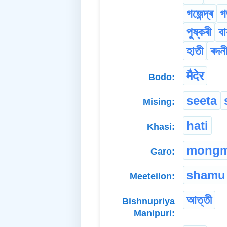
গজেন্দ্ৰ
গ
পুষ্কৰী
ব
হাতী
ৰদন
मैदेर
Bodo:
seeta
Mising:
hati
Khasi:
mong
Garo:
shamu
Meeteilon:
আত্তী
Bishnupriya
Manipuri: