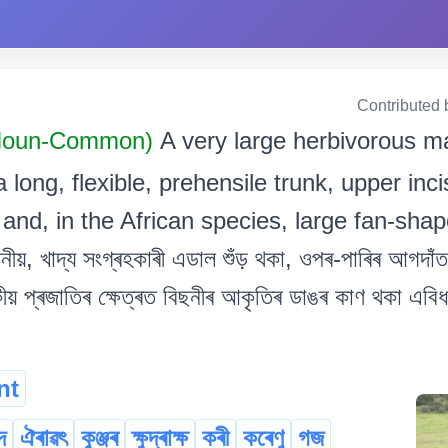
Contributed 
Noun-Common)
A very large herbivorous m
a long, flexible, prehensile trunk, upper inc
 and, in the African species, large fan-shape
ীয়, খাদ্য সংগ্ৰহকাৰী এডাল শুঁড় থকা, ওপৰ-পাৰিৰ আগদাঁত 
ীয় প্ৰজাতিৰ ক্ষেত্ৰত বিছনীৰ আকৃতিৰ ডাঙৰ কাণ থকা এবিধ
nt
দ
ঐৰাৱৎ
কুঞ্জৰ
ক্ষুদ্ৰাক্ষ
কৰী
কৰেণু
গজ