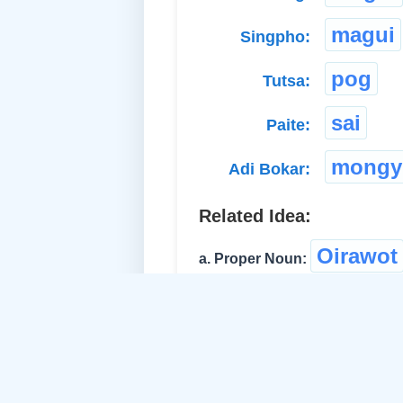
magui
Singpho:
pog
Tutsa:
sai
Paite:
mongy
Adi Bokar:
Related Idea:
Oirawot
a. Proper Noun:
Super Idea:
b. Common Noun-Feminine:
c. Common Noun-Masculine: