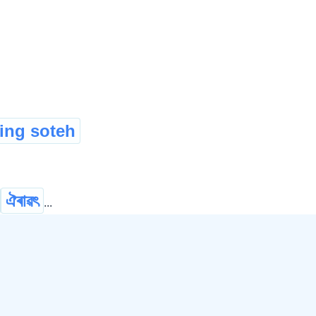
ing soteh
ঐৰাৱৎ
...
cow
মাখুন্দী
মাতঙ্গী
मोसौ
tsorong
...
bull
মখনা
মাতঙ্গ
ম’ৰা-হাতী
मोसौ हालुवा
...