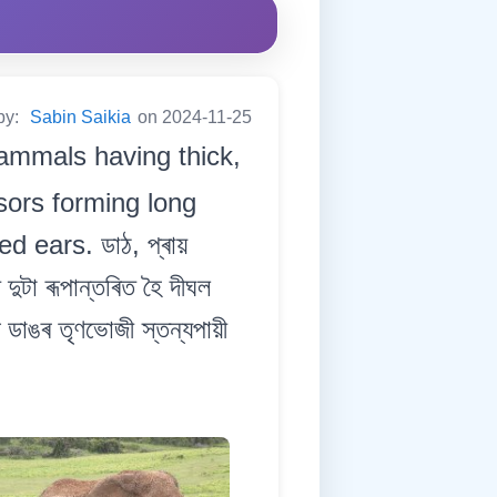
by:
Sabin Saikia
on 2024-11-25
ammals having thick,
isors forming long
d ears. ডাঠ, প্ৰায়
দুটা ৰূপান্তৰিত হৈ দীঘল
 ডাঙৰ তৃণভোজী স্তন্যপায়ী