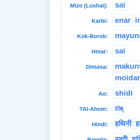
sai
Mizo (Lushai):
enar
i
Karbi:
mayun
Kok-Borok:
sai
Hmar:
makunt
Dimasa:
moidar
shidi
Ao:
চাঙ্
TAI-Ahom:
हथिनी
ह
Hindi:
হস্তী
হাত
Bangla: