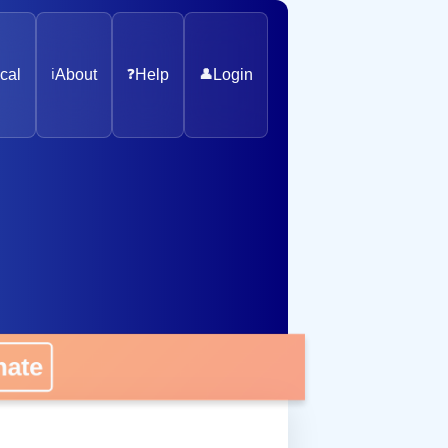
cal
ℹ️
About
❓
Help
👤
Login
nate