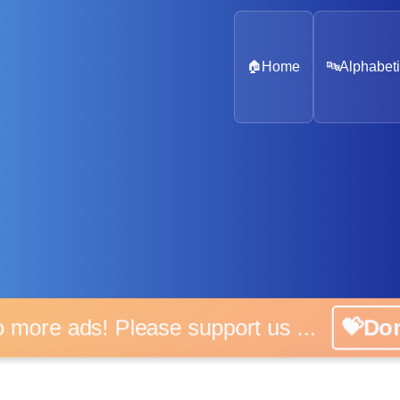
🏠
Home
🔤
Alphabeti
No more ads! Please support us ...
💝Do