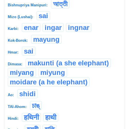
আত্তী
Bishnupriya Manipuri:
sai
Mizo (Lushai):
enar
ingar
ingnar
Karbi:
mayung
Kok-Borok:
sai
Hmar:
makunti (a she elephant)
Dimasa:
miyang
miyung
moidare (a he elephant)
shidi
Ao:
চাঙ্
TAI-Ahom:
हथिनी
हाथी
Hindi: