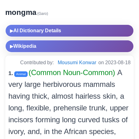
mongma
(Garo)
AI Dictionary Details
▶
Wikipedia
▶
Contributed by:
Mousumi Konwar
on 2023-08-18
(Common Noun-Common)
A
1.
Animal
very large herbivorous mammals
having thick, almost hairless skin, a
long, flexible, prehensile trunk, upper
incisors forming long curved tusks of
ivory, and, in the African species,