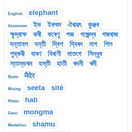
elephant
English:
ইভ
ইৰম্মদ
ঐৰাৱৎ
কুঞ্জৰ
Assamese:
ক্ষুদ্ৰাক্ষ
কৰী
কৰেণু
গজ
গজেন্দ্ৰ
গজৰাজ
দন্তাবল
দন্তী
দ্বিপ
দ্বিৰদ
নাগ
পিল
পুষ্কৰী
বাৰণ
বিৰাণী
মাতংগ
সিন্ধুৰ
স্তাম্ভৰম
হস্তী
হাতী
ৰদনী
ৰদী
मैदेर
Bodo:
seeta
sité
Mising:
hati
Khasi:
mongma
Garo:
shamu
Meeteilon: