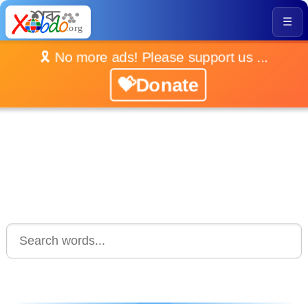
☰
🎗️ No more ads! Please support us ...
💝Donate