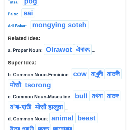
pog
Tutsa:
sai
Paite:
mongying soteh
Adi Bokar:
Related Idea:
Oirawot
ঐৰাৱৎ
a. Proper Noun:
...
Super Idea:
cow
মাখুন্দী
মাতঙ্গী
b. Common Noun-Feminine:
मोसौ
tsorong
...
bull
মখনা
মাতঙ্গ
c. Common Noun-Masculine:
ম’ৰা-হাতী
मोसौ हालुवा
...
animal
beast
d. Common Noun:
ইতৰ প্ৰাণী
জন্তু
জানোৱাৰ
...