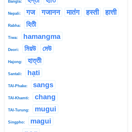
হস্তী
হাতি
Bangla:
गज
गजानन
मातंग
हस्ती
हात्ती
Nepali:
হিতী
Rabha:
hamangma
Tiwa:
মিয়উ
মেউ
Deori:
হাত্তী
Hajong:
hạti
Santali:
sangs
TAI-Phake:
chang
TAI-Khamti:
mugui
TAI-Turung:
magui
Singpho: