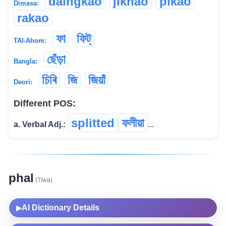
daingkao
jikhao
pikao
Dimasa:
rakao
ফা
ফিট্
TAI-Ahom:
ছেঁড়া
Bangla:
চিৰি
জি
জিয়াঁ
Deori:
Different POS:
splitted
ফলীয়া
a. Verbal Adj.:
...
phal
(Tiwa)
AI Dictionary Details
▶