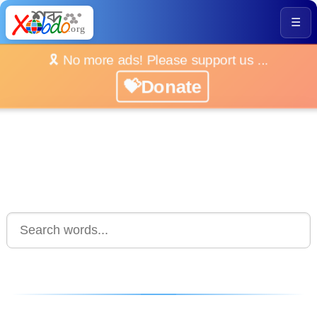
☰
🎗️ No more ads! Please support us ...
💝Donate