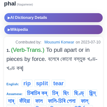
phal
(Nagamese)
AI Dictionary Details
▶
Wikipedia
▶
Contributed by:
Mousumi Konwar
on 2023-07-10
(Verb-Trans.)
To pull apart or in
1.
pieces by force. বলেৰে কোনো বস্তুক খণ্ড-
খণ্ড কৰ্|
rip
split
tear
English:
চিৰাচিৰ কৰ্
চিৰ্
ছিং
ছিণ্ড্
ছিন্দ্
Assamese:
দাৰ্
ফঁহিয়া
ফাল
ফালি-চিৰি পেলা
ফাল্‌