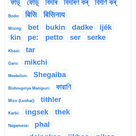
ফাড়্
ফোড়্
বিদাৰ
বিদাৰণ কৰ্
বিদীৰ্ণ কৰ্
बिसि
बिसिनाय
Bodo:
bet
bukin
dadke
ijék
Mising:
kin
pe:
petto
ser
serke
tar
Khasi:
mikchi
Garo:
Shegaiba
Meeteilon:
ফারাণি
Bishnupriya Manipuri:
tithler
Mizo (Lushai):
ingsek
thek
Karbi:
phal
Nagamese: