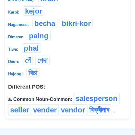
kejor
Karbi:
becha
bikri-kor
Nagamese:
paing
Dimasa:
phal
Tiwa:
পেঁ
পেদা
Deori:
বিচা
Hajong:
Different POS:
salesperson
a. Common Noun-Common:
seller
vender
vendor
বিক্ৰীদাৰ
...