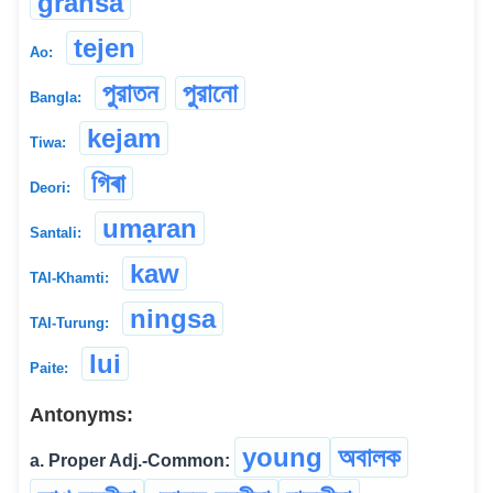
grahsa
tejen
Ao:
পুরাতন
পুরানো
Bangla:
kejam
Tiwa:
গিৰা
Deori:
umạran
Santali:
kaw
TAI-Khamti:
ningsa
TAI-Turung:
lui
Paite:
Antonyms:
young
অবালক
a. Proper Adj.-Common: