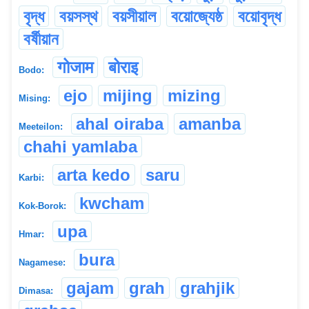
বৃদ্ধ
বয়সস্থ
বয়সীয়াল
বয়োজ্যেষ্ঠ
বয়োবৃদ্ধ
বৰ্ষীয়ান
गोजाम
बोराइ
Bodo:
ejo
mijing
mizing
Mising:
ahal oiraba
amanba
Meeteilon:
chahi yamlaba
arta kedo
saru
Karbi:
kwcham
Kok-Borok:
upa
Hmar:
bura
Nagamese:
gajam
grah
grahjik
Dimasa: