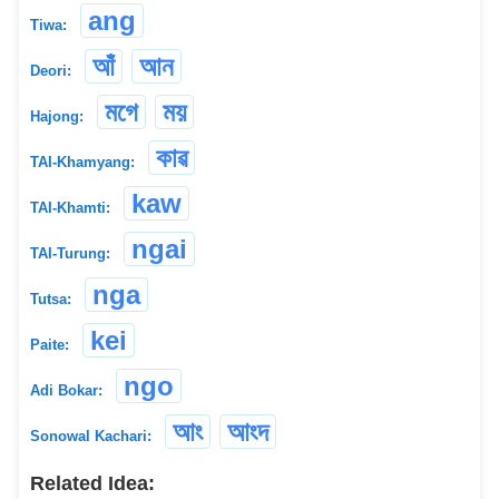
ang
Tiwa:
আঁ
আন
Deori:
মগে
ময়
Hajong:
কাৱ
TAI-Khamyang:
kaw
TAI-Khamti:
ngai
TAI-Turung:
nga
Tutsa:
kei
Paite:
ngo
Adi Bokar:
আং
আংদ
Sonowal Kachari:
Related Idea: