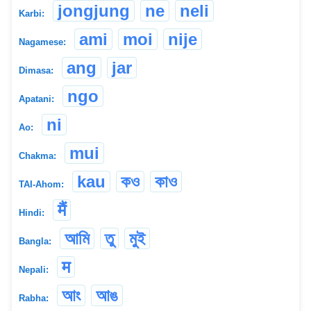
jongjung
ne
neli
Karbi:
ami
moi
nije
Nagamese:
ang
jar
Dimasa:
ngo
Apatani:
ni
Ao:
mui
Chakma:
kau
কও
কাও
TAI-Ahom:
मैं
Hindi:
আমি
তু
মুই
Bangla:
म
Nepali:
আং
আঙ
Rabha: