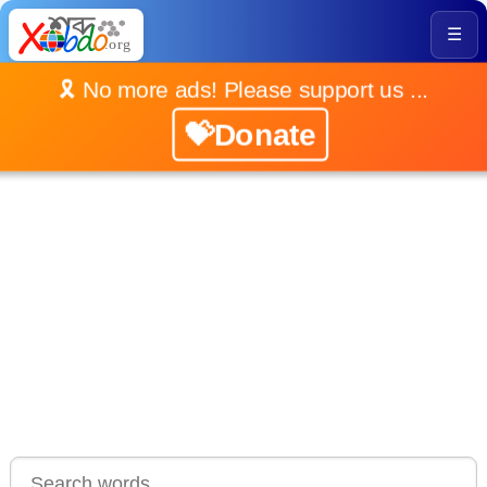
☰
🎗️ No more ads! Please support us ...
💝Donate