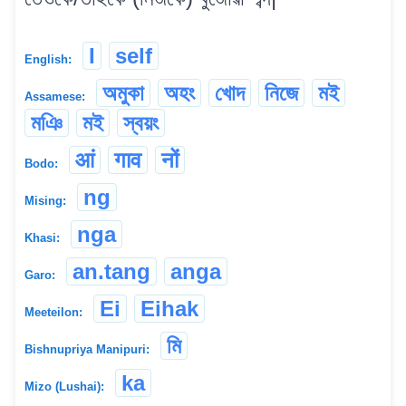
I
self
English:
অমুকা
অহং
খোদ
নিজে
মই
Assamese:
মঞি
ম‍ই
স্বয়ং
आं
गाव
नों
Bodo:
ng
Mising:
nga
Khasi:
an.tang
anga
Garo:
Ei
Eihak
Meeteilon:
মি
Bishnupriya Manipuri:
ka
Mizo (Lushai):