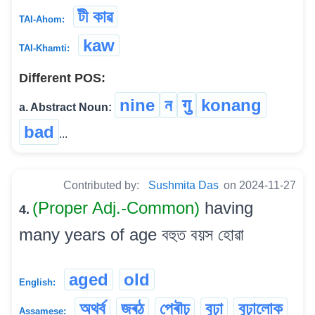
টী কাৱ
TAI-Ahom:
kaw
TAI-Khamti:
Different POS:
nine
ন
गु
konang
a. Abstract Noun:
bad
...
Contributed by:
Sushmita Das
on 2024-11-27
(Proper Adj.-Common)
having
4.
many years of age বহুত বয়স হোৱা
aged
old
English:
অথৰ্ব
জৰঠ
প্ৰৌঢ়
বুঢ়া
বুঢ়ালোক
Assamese: