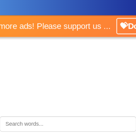
o more ads! Please support us ...
💝Do