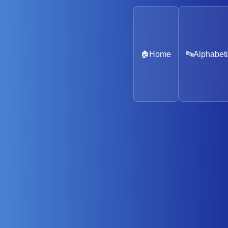
🏠
Home
🔤
Alphabeti