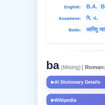
B.A.
B
English:
বি. এ.
Assamese:
आरिमु जा
Bodo:
ba
(Mising)
[
Roman
AI Dictionary Details
▶
Wikipedia
▶