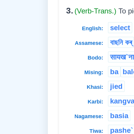
3.
(Verb-Trans.)
To pi
select
English:
বাছনি কৰ্
Assamese:
सायख`न
Bodo:
ba
bal
Mising:
jied
Khasi:
kangva
Karbi:
basia
Nagamese:
pashe`
Tiwa: