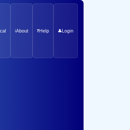
cal
ℹ️
About
❓
Help
👤
Login