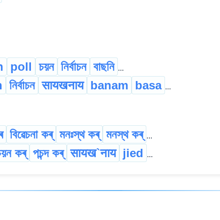
n
poll
চয়ন
নিৰ্বাচন
বাছনি
...
n
নিৰ্বাচন
सायखनाय
banam
basa
...
ৰ
বিৱেচনা কৰ্
মনঃস্থ কৰ্
মনস্থ কৰ্
...
চয়ন কৰ্
পচন্দ কৰ্
सायख`नाय
jied
...