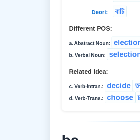
বাচি
Deori:
Different POS:
electio
a. Abstract Noun:
selectio
b. Verbal Noun:
Related Idea:
decide
ত
c. Verb-Intran.:
choose
d. Verb-Trans.: