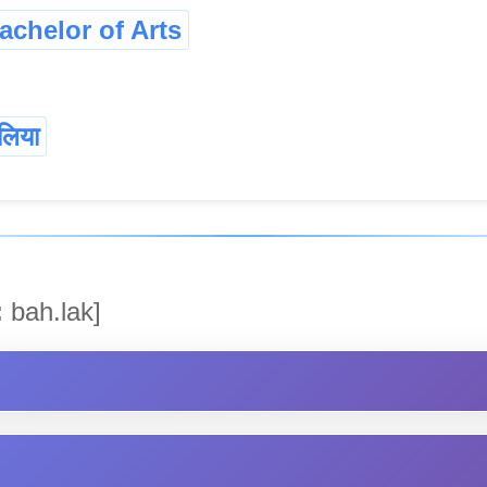
achelor of Arts
लिया
:
bah.lak]