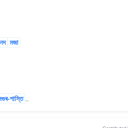
নদ
মজা
নগুৰ-শাস্তি
...