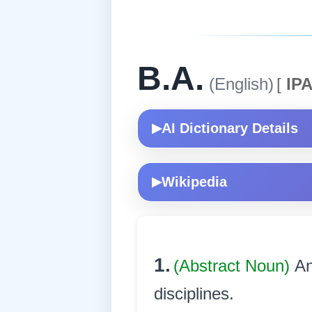
B.A.
(English)
[
IPA
AI Dictionary Details
▶
Wikipedia
▶
1.
(Abstract Noun)
An
disciplines.