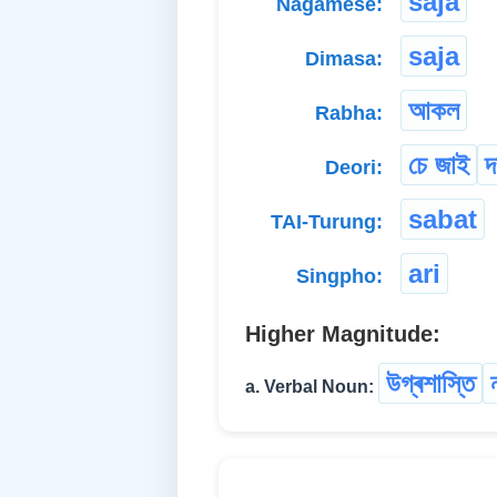
saja
Nagamese:
saja
Dimasa:
আকল
Rabha:
চে জাই
দ
Deori:
sabat
TAI-Turung:
ari
Singpho:
Higher Magnitude:
উগ্ৰশাস্তি
a. Verbal Noun: