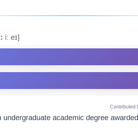
:
iː eɪ]
Contributed 
 undergraduate academic degree awarded 