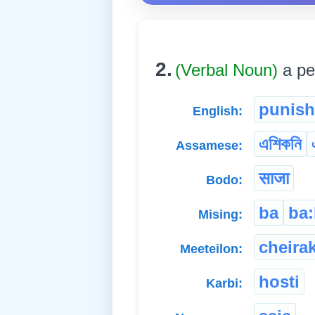
2.
(Verbal Noun)
a pe
punis
English:
এশিকনি
Assamese:
साजा
Bodo:
ba
ba:
Mising:
cheira
Meeteilon:
hosti
Karbi: