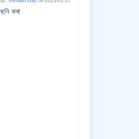
 by:
Himasri Das
on 2023-01-17
ছনি কৰা