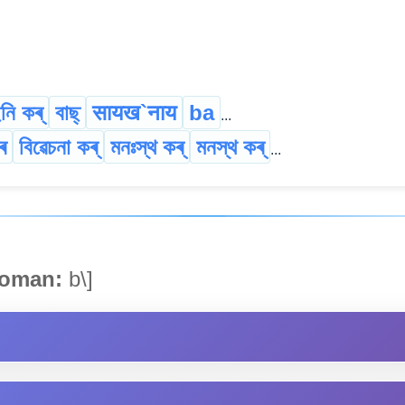
নি কৰ্
বাছ্
सायख`नाय
ba
...
ৰ
বিৱেচনা কৰ্
মনঃস্থ কৰ্
মনস্থ কৰ্
...
oman:
b\]