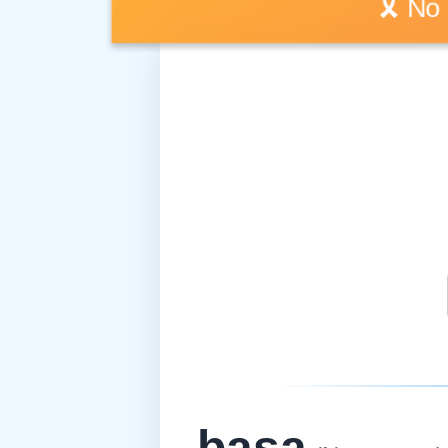
🎗️ 
basa