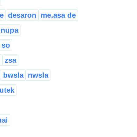
e
desaron
me.asa de
 nupa
so
g
zsa
bwsla
nwsla
utek
hai