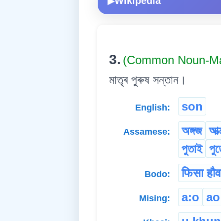
Wikipedia
▶
3.
(Common Noun-Ma
মাতৃৰ পুৰুষ সন্তান।
son
English:
অঙ্গজ
আত
Assamese:
পুতাই
পু
फिसा हौव
Bodo:
a:o
ao
Mising: