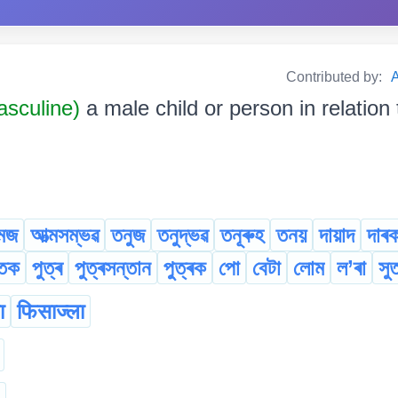
Contributed by:
A
sculine)
a male child or person in relation t
্মজ
আত্মসম্ভৱ
তনুজ
তনুদ্ভৱ
তনূৰুহ
তনয়
দায়াদ
দাৰ
তেক
পুত্ৰ
পুত্ৰসন্তান
পু্ত্ৰক
পো
বেটা
লোম
ল’ৰা
সু
ा
फिसाज्ला