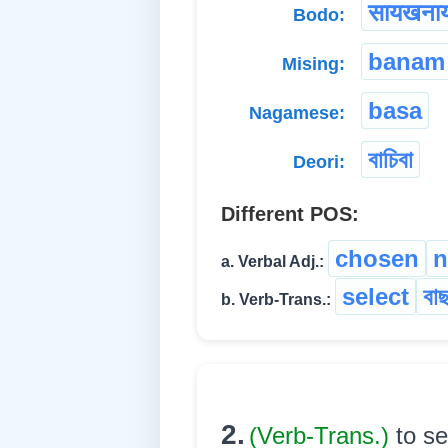
सायखना
Bodo:
banam
Mising:
basa
Nagamese:
বাচিবা
Deori:
Different POS:
chosen
n
a. Verbal Adj.:
select
বাছ
b. Verb-Trans.:
2.
(Verb-Trans.)
to s