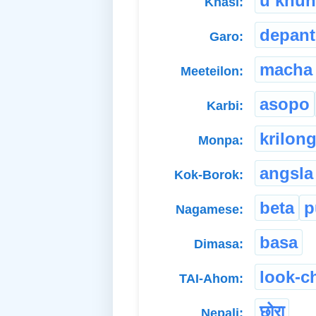
u khun
Khasi:
depant
Garo:
macha
Meeteilon:
asopo
Karbi:
krilon
Monpa:
angsla
Kok-Borok:
beta
p
Nagamese:
basa
Dimasa:
look-c
TAI-Ahom:
छोरा
Nepali: