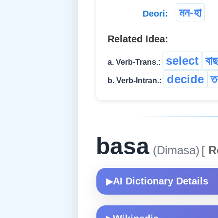
মন-হা
Deori:
Related Idea:
select
বাছ
a. Verb-Trans.:
decide
ত
b. Verb-Intran.:
basa
(Dimasa)
[
R
AI Dictionary Details
▶