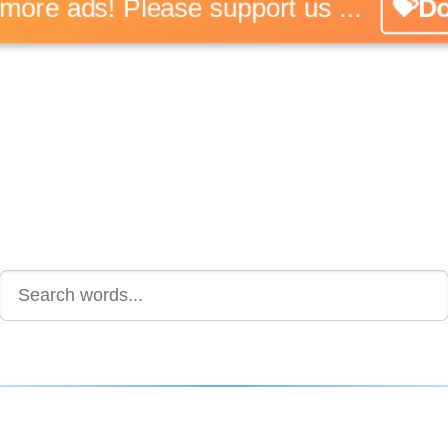
No more ads! Please support us ...
💝Don