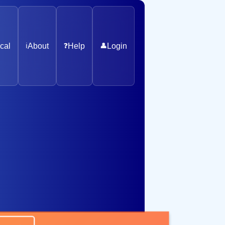
cal
ℹ️
About
❓
Help
👤
Login