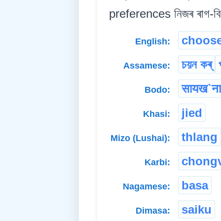
preferences নিজৰ ৰাগ-বিৰা
choos
English:
চয়ন কৰ্
Assamese:
सायख`न
Bodo:
jied
Khasi:
thlang
Mizo (Lushai):
chongv
Karbi:
basa
Nagamese:
saiku
Dimasa: