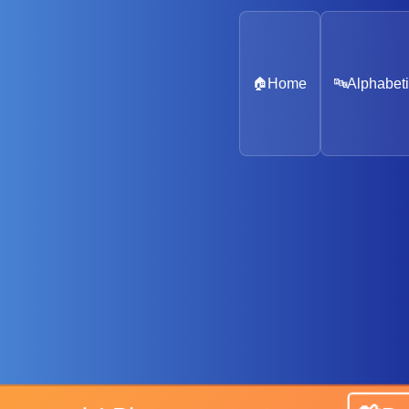
🏠
Home
🔤
Alphabeti