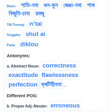
গাতি-নমা
গুন-কুন
জেঙা-নমা
পাক
Deori:
বিজুতি-চাবা
য়মজু
n’tai
TAI-Turung:
shut ai
Singpho:
diklou
Paite:
Antonyms:
correctness
a. Abstract Noun:
exactitude
flawlessness
perfection
ক্ৰটিহীনতা
...
Different POS:
erroneous
b. Proper Adj.-Neuter: