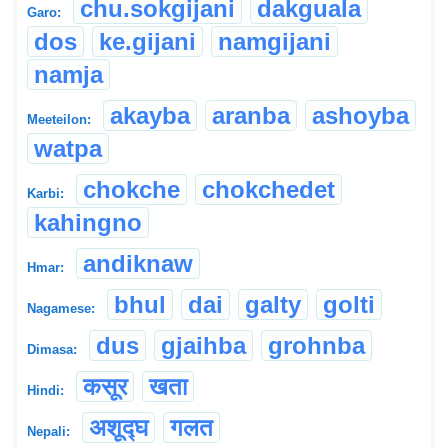
chu.sokgijani
dakguala
Garo:
dos
ke.gijani
namgijani
namja
akayba
aranba
ashoyba
Meeteilon:
watpa
chokche
chokchedet
Karbi:
kahingno
andiknaw
Hmar:
bhul
dai
galty
golti
Nagamese:
dus
gjaihba
grohnba
Dimasa:
कसूर
खता
Hindi:
अशूद्घ
गलत
Nepali: