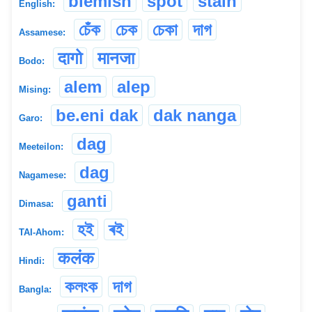
blemish
spot
stain
English:
চেঁক
চেক
চেকা
দাগ
Assamese:
दागो
मानजा
Bodo:
alem
alep
Mising:
be.eni dak
dak nanga
Garo:
dag
Meeteilon:
dag
Nagamese:
ganti
Dimasa:
হই
ৰই
TAI-Ahom:
कलंक
Hindi:
কলংক
দাগ
Bangla: