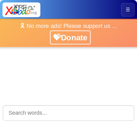
☰
🎗️ No more ads! Please support us ...
💝Donate