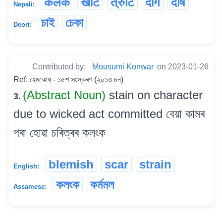
कलंक
खोट
त्रुटि
दाग
दोष
Nepali:
চাই
চেকা
Deori:
Contributed by:
Mousumi Konwar
on 2023-01-26
Ref: হেমকোষ - ১৫শ সংস্কৰণ (২০১৩ চন)
(Abstract Noun)
stain on character
3.
due to wicked act committed বেয়া কামৰ
পৰা হোৱা চৰিত্ৰৰ কলংক
blemish
scar
strain
English:
কলংক
কৰ্মমল
Assamese: