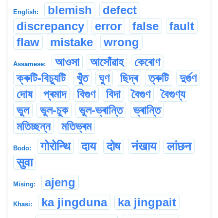
blemish
defect
English:
discrepancy
error
false
fault
flaw
mistake
wrong
আওসা
আসোঁৱাহ
কেৰোণ
Assamese:
ক্ৰুটি-বিচ্যুটি
খুঁত
ঘুণ
ছিদ্ৰ
ত্ৰুটি
দুৰ্গুণ
দোষ
প্ৰমাদ
বিগুণ
বিদা
বৈগুণ
বৈগুণ্য
ভুল
ভুল-চুক
ভুল-ভ্ৰান্তি
ভ্ৰান্তি
মতিচ্ছন্ন
মতিভ্ৰম
गोरोन्थि
दाय
दोष
नंखाय
लांछन
Bodo:
सुवा
ajeng
Mising:
ka jingduna
ka jingpait
Khasi: