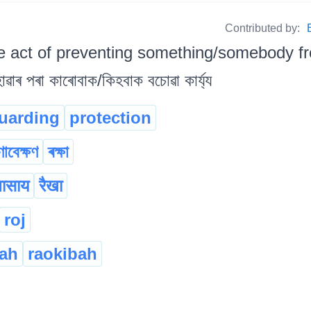
Contributed by:
e act of preventing something/somebody f
ৱাৰ পৰা কাৰোবাক/কিহবাক বচোৱা কাৰ্য্য
uarding
protection
ণাবেক্ষণ
ৰক্ষা
बासाय
रैखा
roj
ah
raokibah