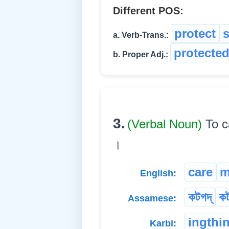
Different POS:
protect
a. Verb-Trans.:
protecte
b. Proper Adj.:
3.
(Verbal Noun)
To c
।
care
m
English:
কটগদ্
কট
Assamese:
ingthi
Karbi: