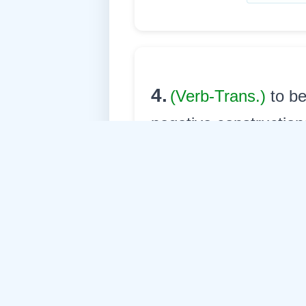
4.
(Verb-Trans.)
to b
negative constructions);
নেতিবাচক অৰ্থত ব্যৱহাৰ হয়
care
English:
কেৰেপ কৰ্
Assamese:
sumar
Khasi: