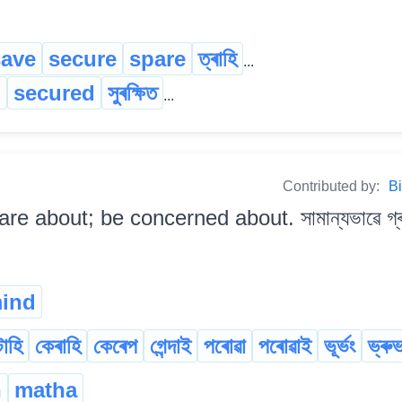
save
secure
spare
ত্ৰাহি
...
d
secured
সুৰক্ষিত
...
Contributed by:
Bi
are about; be concerned about. সামান্যভাৱে গ্ৰা
ind
াহি
কেৰাহি
কেৰেপ
গেন্দাই
পৰোৱা
পৰোৱাই
ভূৰ্ভং
ভ্ৰুভ
n
matha