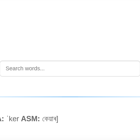
:
ˈker
ASM:
কেয়াৰ]