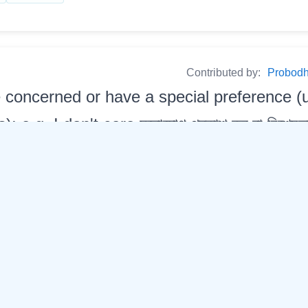
Contributed by:
Probodh 
e concerned or have a special preference (u
 e.g. I don't care মনোযোগ প্ৰকাশ কৰ্ বা বিশেষভাৱে 
); যেনেঃ সি মোৰ কথা কেৰেপকে নকৰে
পৰোৱাই কৰ্
ভ্ৰূক্ষেপ কৰ্