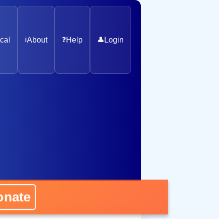
cal
ℹ️
About
❓
Help
👤
Login
ate