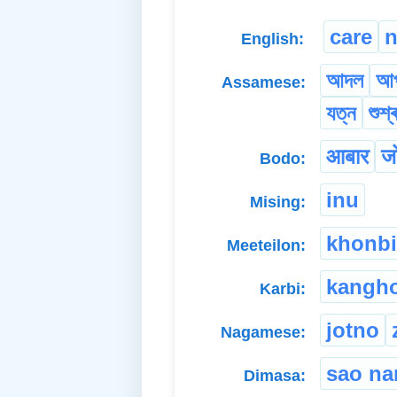
care
n
English:
আদল
আ
Assamese:
যত্ন
শুশ্
आबार
ज
Bodo:
inu
Mising:
khonb
Meeteilon:
kangho
Karbi:
jotno
Nagamese:
sao n
Dimasa: