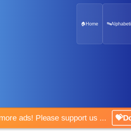
🏠
Home
🔤
Alphabeti
No more ads! Please support us ...
💝Don