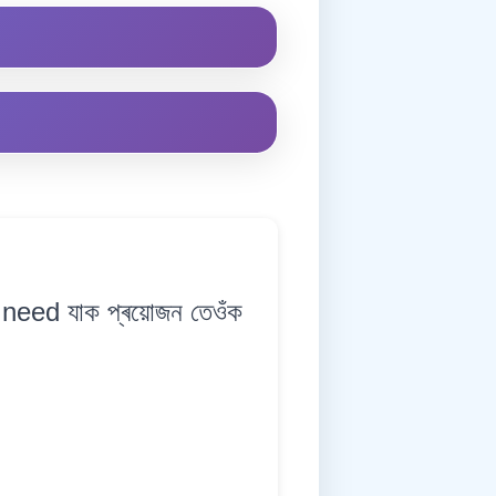
need যাক প্ৰয়োজন তেওঁক