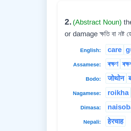
2.
(Abstract Noun)
th
or damage ক্ষতি বা নষ্ট হো
care
g
English:
ৰক্ষণ
ৰক্ষ
Assamese:
जोथोन
Bodo:
roikha
Nagamese:
naisob
Dimasa:
हेरचाह
Nepali: