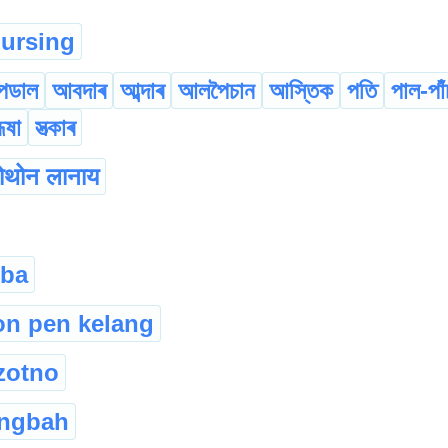
ursing
পডাল
আবদাৰ
আব্দাৰ
আলপৈচান
আস্তিক
পতি
পাল-পাঁ
ৰূষা
সত্‍কাৰ
ोथोन लानाय
iba
n pen kelang
zotno
angbah