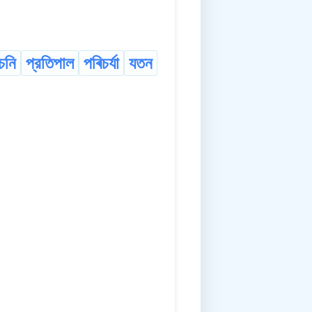
চনি
প্রতিপাল
পৰিচৰ্যা
যতন