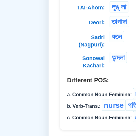
লুঙ্ লা
TAI-Ahom:
তাগাদা
Deori:
যতন
Sadri
(Nagpuri):
অন্দলা
Sonowal
Kachari:
Different POS:
a. Common Noun-Feminine:
nurse
পতি
b. Verb-Trans.:
c. Common Noun-Feminine: