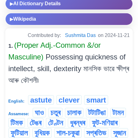
AI Dictionary Details
▶
Wikipedia
▶
Contributed by:
Sushmita Das
on 2024-11-21
(Proper Adj.-Common &/or
1.
Masculine)
Possessing quickness of
intellect, skill, dexterity মানসিক ভাৱে ক্ষীপ্ৰ
আৰু কৌশলী৷
astute
clever
smart
English:
ঘাও
চতুৰ
চালাক
টটাটিঙা
টামন
Assamese:
টিমক
টেঙৰ
টেণ্টন
ধুৰন্ধৰ
ফুট-মণিয়াৰ
ফুটিয়াল
বুধিয়ক
শাল-চকুৱা
সপ্ৰতিভ
সুজান