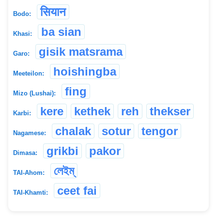
सियान
Bodo:
ba sian
Khasi:
gisik matsrama
Garo:
hoishingba
Meeteilon:
fing
Mizo (Lushai):
kere
kethek
reh
thekser
Karbi:
chalak
sotur
tengor
Nagamese:
grikbi
pakor
Dimasa:
লেইম্
TAI-Ahom:
ceet fai
TAI-Khamti: