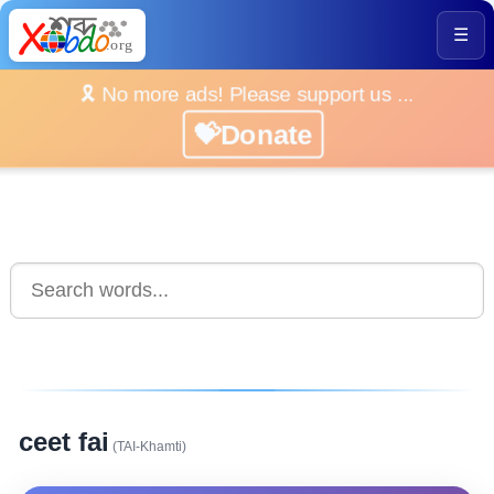
☰
🎗️ No more ads! Please support us ...
💝Donate
ceet fai
(TAI-Khamti)