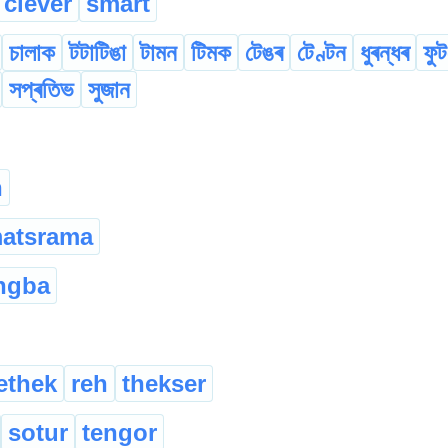
clever
smart
চালাক
টটাটিঙা
টামন
টিমক
টেঙৰ
টেণ্টন
ধুৰন্ধৰ
ফুট
সপ্ৰতিভ
সুজান
n
matsrama
ngba
ethek
reh
thekser
sotur
tengor