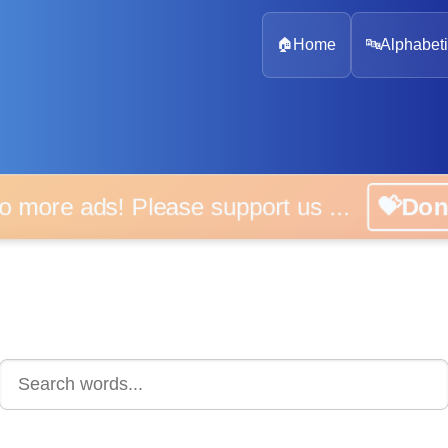
🏠
Home
🔤
Alphabeti
 more ads! Please support us ...
💝D