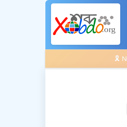
🎗️ No