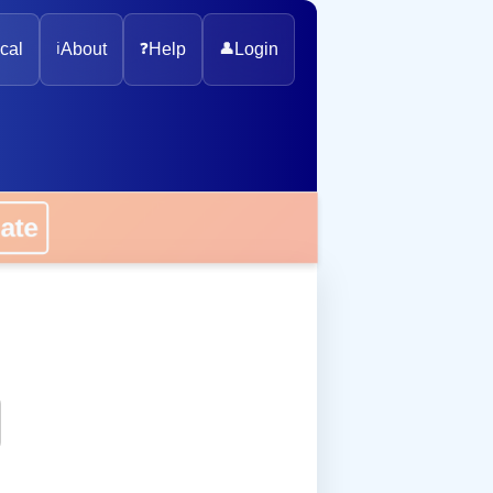
cal
ℹ️
About
❓
Help
👤
Login
onate