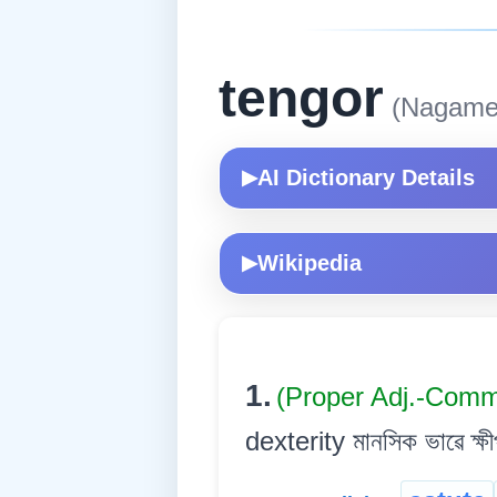
tengor
(Nagame
AI Dictionary Details
▶
Wikipedia
▶
1.
(Proper Adj.-Comm
dexterity মানসিক ভাৱে ক্ষ