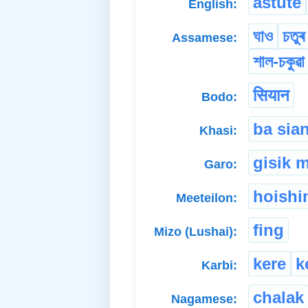
astute
English:
ঘাও
চতুৰ
Assamese:
শাল-চকুৱা
सियान
Bodo:
ba sia
Khasi:
gisik 
Garo:
hoishi
Meeteilon:
fing
Mizo (Lushai):
kere
k
Karbi:
chalak
Nagamese: