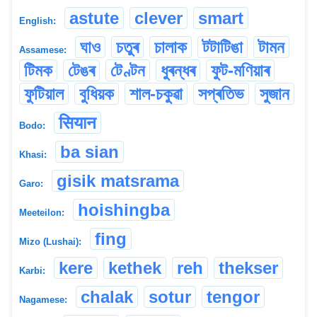
astute
clever
smart
English:
ঘাও
চতুৰ
চালাক
টটাটিঙা
টামন
Assamese:
টিমক
টেঙৰ
টেণ্টন
ধুৰন্ধৰ
ফুট-মণিয়াৰ
ফুটিয়াল
বুধিয়ক
শাল-চকুৱা
সপ্ৰতিভ
সুজান
सियान
Bodo:
ba sian
Khasi:
gisik matsrama
Garo:
hoishingba
Meeteilon:
fing
Mizo (Lushai):
kere
kethek
reh
thekser
Karbi:
chalak
sotur
tengor
Nagamese: