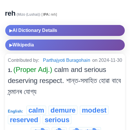
reh
(Mizo (Lushai))
[
IPA:
reh]
AI Dictionary Details
▶
Wikipedia
▶
Contributed by:
Parthajyoti Buragohain
on 2024-11-30
(Proper Adj.)
calm and serious
1.
deserving respect. শান্ত-সমাহিত হোৱা বাবে
সন্মানৰ যোগ্য
calm
demure
modest
English:
reserved
serious