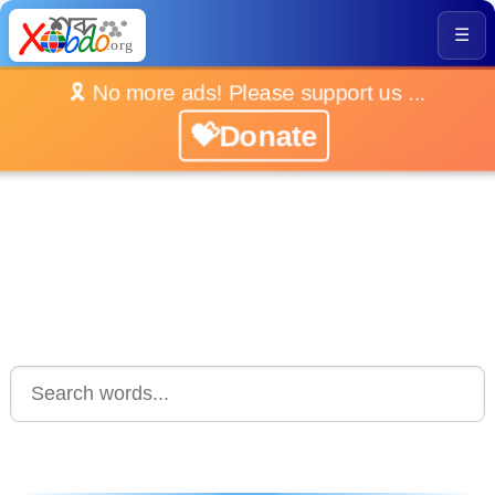
☰
🎗️ No more ads! Please support us ...
💝Donate