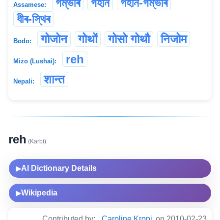
গম্ভীৰ
গহীন
গহীন-গম্ভীৰ
Assamese:
ধীৰ-স্থিৰ
गोजोन
गोथों
गोसो गोथौ
निजोम
Bodo:
reh
Mizo (Lushai):
शान्त
Nepali:
reh
(Karbi)
AI Dictionary Details
▶
Wikipedia
▶
Contributed by:
Caroline Kropi
on 2010-02-23