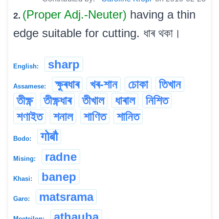
(Proper Adj.-Neuter)
having a thin
2.
edge suitable for cutting. ধাৰ থকা।
sharp
English:
ক্ষুৰধাৰ
খৰ-শান
চোকা
তিখান
Assamese:
তীক্ষ্ণ
তীক্ষ্ণধাৰ
তীখাল
ধাৰাল
নিশিত
শণাইত
শনাল
শাণিত
শানিত
गोबौ
Bodo:
radne
Mising:
banep
Khasi:
matsrama
Garo:
athauba
Meeteilon: