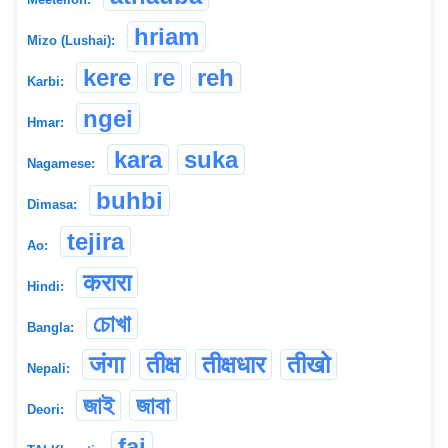
hriam
Mizo (Lushai):
kere
re
reh
Karbi:
ngei
Hmar:
kara
suka
Nagamese:
buhbi
Dimasa:
tejira
Ao:
करारा
Hindi:
চোখা
Bangla:
जंगा
तीक्ष
तीक्षधार
तीखो
Nepali:
জাই
জাবা
Deori:
fai