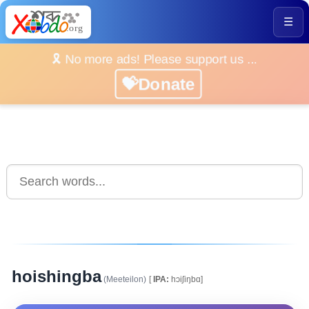
☰
🎗️ No more ads! Please support us ...
💝Donate
hoishingba
(Meeteilon)
[
IPA:
hɔiʃiŋbɑ]