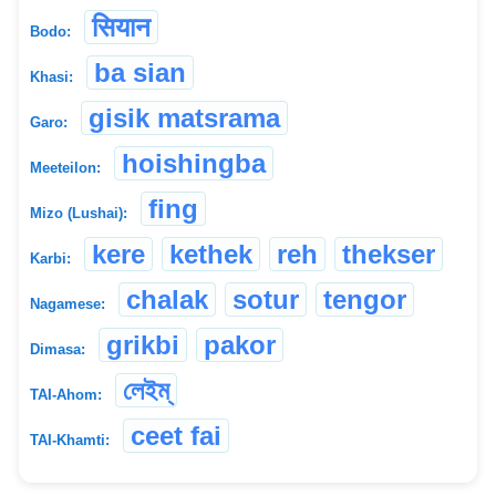
सियान
Bodo:
ba sian
Khasi:
gisik matsrama
Garo:
hoishingba
Meeteilon:
fing
Mizo (Lushai):
kere
kethek
reh
thekser
Karbi:
chalak
sotur
tengor
Nagamese:
grikbi
pakor
Dimasa:
লেইম্
TAI-Ahom:
ceet fai
TAI-Khamti: