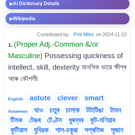
AI Dictionary Details
▶
Wikipedia
▶
Contributed by:
Priti Mitra
on 2024-11-22
(Proper Adj.-Common &/or
1.
Masculine)
Possessing quickness of
intellect, skill, dexterity মানসিক ভাৱে ক্ষীপ্ৰ
আৰু কৌশলী৷
astute
clever
smart
English:
ঘাও
চতুৰ
চালাক
টটাটিঙা
টামন
Assamese:
টিমক
টেঙৰ
টেণ্টন
ধুৰন্ধৰ
ফুট-মণিয়াৰ
ফুটিয়াল
বুধিয়ক
শাল-চকুৱা
সপ্ৰতিভ
সুজান