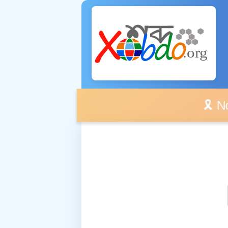
🎗️ No