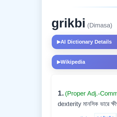
grikbi
(Dimasa)
AI Dictionary Details
▶
Wikipedia
▶
1.
(Proper Adj.-Comm
dexterity মানসিক ভাৱে ক্ষ