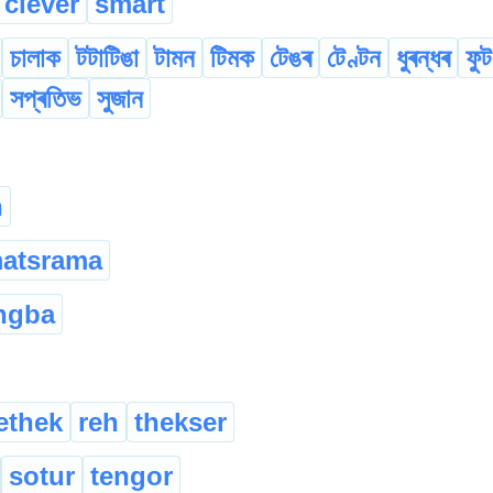
clever
smart
চালাক
টটাটিঙা
টামন
টিমক
টেঙৰ
টেণ্টন
ধুৰন্ধৰ
ফুট
সপ্ৰতিভ
সুজান
n
matsrama
ngba
ethek
reh
thekser
sotur
tengor