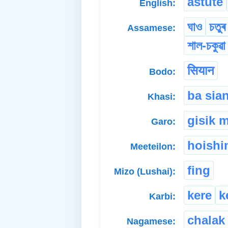
astute
English:
ঘাও
চতুৰ
Assamese:
শাল-চকুৱা
सियान
Bodo:
ba sia
Khasi:
gisik 
Garo:
hoishi
Meeteilon:
fing
Mizo (Lushai):
kere
k
Karbi:
chalak
Nagamese: