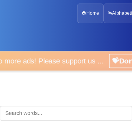
🏠
Home
🔤
Alphabeti
 more ads! Please support us ...
💝D