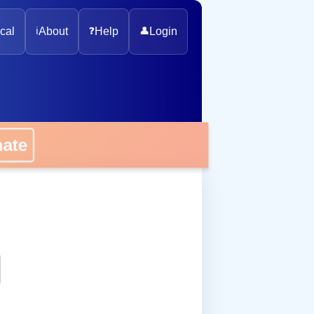
cal
ℹ️
About
❓
Help
👤
Login
onate