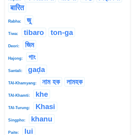
बारित
জু
Rabha:
tibaro
ton-ga
Tiwa:
জিম
Deori:
গাং
Hajong:
gaḍa
Santali:
নাম হক
লামহক
TAI-Khamyang:
khe
TAI-Khamti:
Khasi
TAI-Turung:
khanu
Singpho:
lui
Paite: