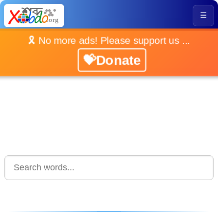
☰
🎗️ No more ads! Please support us ...
💝Donate