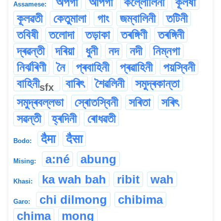
অপগা
আপগা
কল্লোলিনী
কূলষা
Assamese:
কূলৱতী
কেতুমালা
গাং
জম্বালিনী
তটিনী
তবিষী
তলোদা
তড়াকা
তৰঙ্গিণী
তৰঙ্গিনী
দ্ৰৱন্তী
দৰিয়া
ধুনী
নদ
নদী
নিম্নগা
নিৰ্ঝৰিণী
নৈ
প্ৰবাহিনী
প্ৰৱাহিনী
পয়স্বিনী
বাহিনী
বাৰিৎ
শৈৱলিনী
সমুদ্ৰকান্তা
sfx
সমুদ্ৰবল্লভা
স্ৰোতস্বিনী
সৰিতা
সৰিৎ
সৱন্তী
হ্ৰদিনী
ৰোধৱতী
दैमा
दैसा
Bodo:
a:né
abung
Mising:
ka wah bah
ribit
wah
Khasi:
chi dilmong
chibima
Garo:
chima
mong