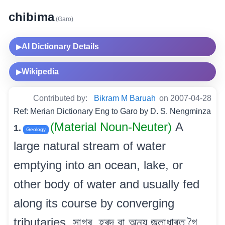
chibima
(Garo)
AI Dictionary Details
▶
Wikipedia
▶
Contributed by:
Bikram M Baruah
on 2007-04-28
Ref: Merian Dictionary Eng to Garo by D. S. Nengminza
(Material Noun-Neuter)
A
1.
Geology
large natural stream of water
emptying into an ocean, lake, or
other body of water and usually fed
along its course by converging
tributaries. সাগৰ, হ্ৰদ বা অন্য জলাধাৰত গৈ