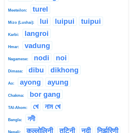
turel
Meeteilon:
lui
luipui
tuipui
Mizo (Lushai):
langroi
Karbi:
vadung
Hmar:
nodi
noi
Nagamese:
dibu
dikhong
Dimasa:
ayong
ayung
Ao:
bor gang
Chakma:
খে
নাম খে
TAI-Ahom:
নদী
Bangla:
कल्लोलिनी
तटिनी
नदी
निर्झरिणी
Nepali: