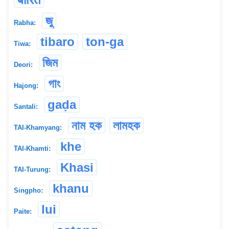
জু
Rabha:
tibaro
ton-ga
Tiwa:
জিম
Deori:
গাং
Hajong:
gaḍa
Santali:
নাম হক
লামহক
TAI-Khamyang:
khe
TAI-Khamti:
Khasi
TAI-Turung:
khanu
Singpho:
lui
Paite: