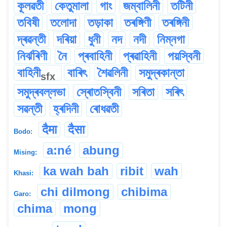
কূলৱতী
কেতুমালা
গাং
জম্বালিনী
তটিনী
তবিষী
তলোদা
তড়াকা
তৰঙ্গিণী
তৰঙ্গিনী
দ্ৰৱন্তী
দৰিয়া
ধুনী
নদ
নদী
নিম্নগা
নিৰ্ঝৰিণী
নৈ
প্ৰবাহিনী
প্ৰৱাহিনী
পয়স্বিনী
বাহিনী
বাৰিৎ
শৈৱলিনী
সমুদ্ৰকান্তা
sfx
সমুদ্ৰবল্লভা
স্ৰোতস্বিনী
সৰিতা
সৰিৎ
সৱন্তী
হ্ৰদিনী
ৰোধৱতী
दैमा
दैसा
Bodo:
a:né
abung
Mising:
ka wah bah
ribit
wah
Khasi:
chi dilmong
chibima
Garo:
chima
mong