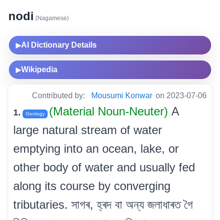
nodi
(Nagamese)
AI Dictionary Details
▶
Wikipedia
▶
Contributed by:
Mousumi Konwar
on 2023-07-06
(Material Noun-Neuter)
A
1.
Geology
large natural stream of water
emptying into an ocean, lake, or
other body of water and usually fed
along its course by converging
tributaries. সাগৰ, হ্ৰদ বা অন্য জলাধাৰত গৈ