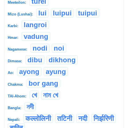
turel
Meeteilon:
lui
luipui
tuipui
Mizo (Lushai):
langroi
Karbi:
vadung
Hmar:
nodi
noi
Nagamese:
dibu
dikhong
Dimasa:
ayong
ayung
Ao:
bor gang
Chakma:
খে
নাম খে
TAI-Ahom:
নদী
Bangla:
कल्लोलिनी
तटिनी
नदी
निर्झरिणी
Nepali:
बारित