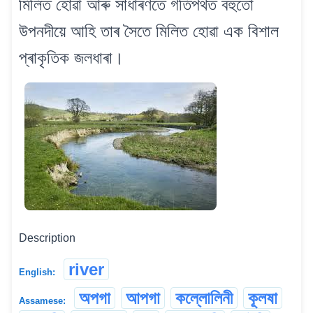
মিলিত হোৱা আৰু সাধাৰণতে গতিপথত বহুতো
উপনদীয়ে আহি তাৰ সৈতে মিলিত হোৱা এক বিশাল
প্ৰাকৃতিক জলধাৰা।
Description
river
English:
অপগা
আপগা
কল্লোলিনী
কূলষা
Assamese: