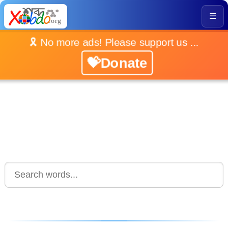
☰
🎗️ No more ads! Please support us ...
💝Donate