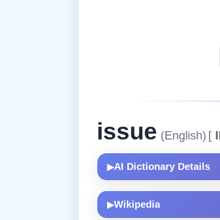
issue
(English)
[
I
AI Dictionary Details
▶
Wikipedia
▶