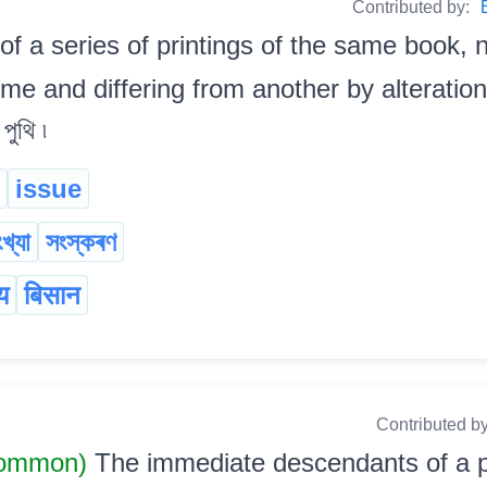
Contributed by:
of a series of printings of the same book,
time and differing from another by alteration
পুথি ৷
issue
খ্যা
সংস্কৰণ
य
बिसान
Contributed b
Common)
The immediate descendants of a perso