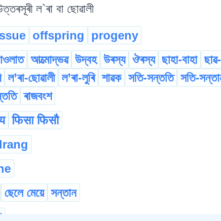
্তৰসূৰী ল`ৰা বা ছোৱালী
issue
offspring
progeny
ওলাত
আত্মোদ্ভৱ
উদ্বহ
উৰস্য
ঔৰস্য
ছাহা-বাহা
ছাৱ-
ি
ল’ৰা-ছোৱালী
ল’ৰা-লুৰি
শাৱক
সতি-সন্ততি
সতি-সন্তা
্ততি
ৰাজবংশ
य
फिसा फिसौ
drang
he
ছেলে মেয়ে
সন্তান
া