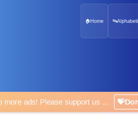
🏠
Home
🔤
Alphabeti
o more ads! Please support us ...
💝Do