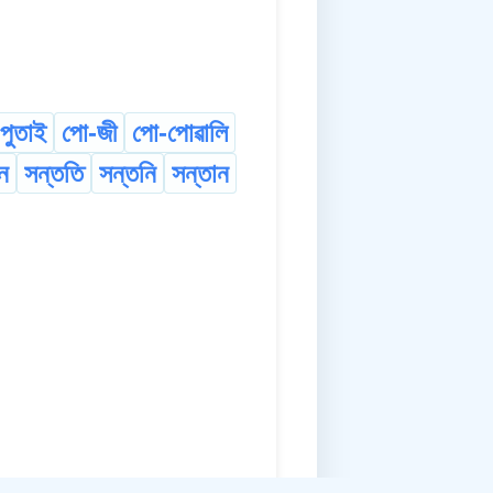
পুতাই
পো-জী
পো-পোৱালি
ন
সন্ততি
সন্তনি
সন্তান