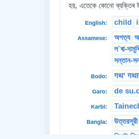
হয়, এতেকে কোনো ব্যক্তিৰ উত
child
English:
অপত্য
আ
Assamese:
ল`ৰা-দামুৰ
সন্তান-সন
गथ’ गथा
Bodo:
de su.
Garo:
Tainec
Karbi:
উত্তরসূরী
Bangla:
পিচাই-পিচ
Deori: