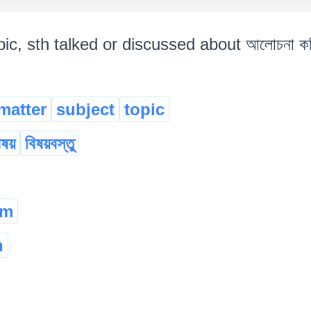
pic, sth talked or discussed about আলোচনা কৰি 
matter
subject
topic
িষয়
বিষয়বস্তু
am
n