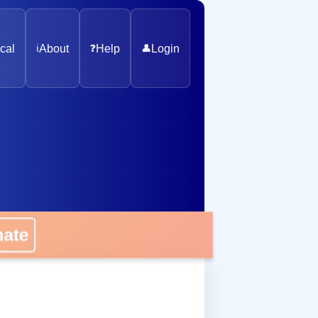
cal
ℹ️
About
❓
Help
👤
Login
nate