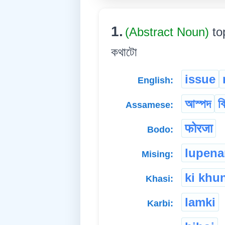
1.
(Abstract Noun)
to
কথাটো
issue
English:
আস্পদ
ব
Assamese:
फोरजा
Bodo:
lupen
Mising:
ki khu
Khasi:
lamki
Karbi: