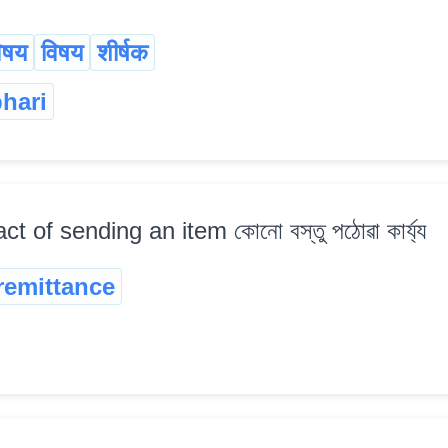
विषय
विषय
शीर्षक
phari
act of sending an item কোনো বস্তু পঠোৱা কাৰ্য্য
remittance