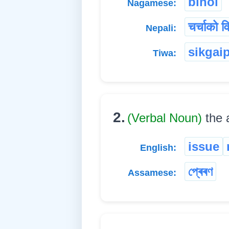
bihoi
Nagamese:
चर्चाको 
Nepali:
sikgai
Tiwa:
2.
(Verbal Noun)
the 
issue
English:
প্ৰেৰণ
Assamese: