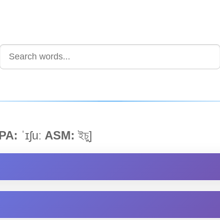
PA:
ˈɪʃuː
ASM:
ইচু]