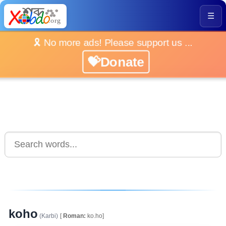
☰
🎗️ No more ads! Please support us ...
💝Donate
koho
(Karbi)
[
Roman:
ko.ho]