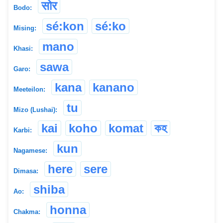
सोर
Bodo:
sé:kon
sé:ko
Mising:
mano
Khasi:
sawa
Garo:
kana
kanano
Meeteilon:
tu
Mizo (Lushai):
kai
koho
komat
কহ
Karbi:
kun
Nagamese:
here
sere
Dimasa:
shiba
Ao:
honna
Chakma: