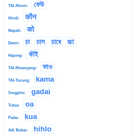
ফেউ
TAI-Ahom:
कौन
Hindi:
को
Nepali:
চা
চাল
চাৰে
চ্চা
Deori:
কৗই
Hajong:
ফাও
TAI-Khamyang:
kama
TAI-Turung:
gadai
Singpho:
oa
Tutsa:
kua
Paite:
hihlo
Adi Bokar: