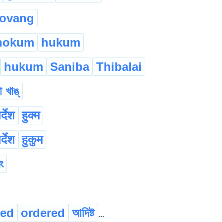
ovang
hokum
hukum
hukum
Saniba
Thibalai
 খাঙ্
र्देश
हुक्म
र्देश
हुकुम
ং
ed
ordered
আদিষ্ট
...