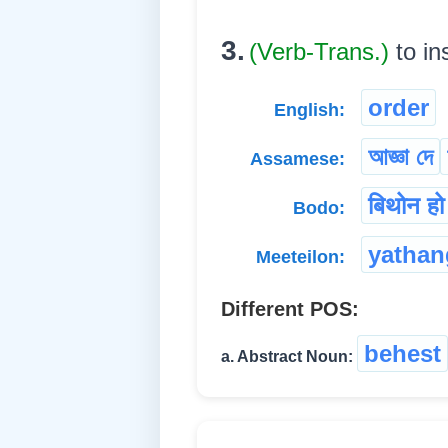
3.
(Verb-Trans.)
to in
order
English:
আজ্ঞা দে
Assamese:
बिथोन हो
Bodo:
yathan
Meeteilon:
Different POS:
behest
a. Abstract Noun: