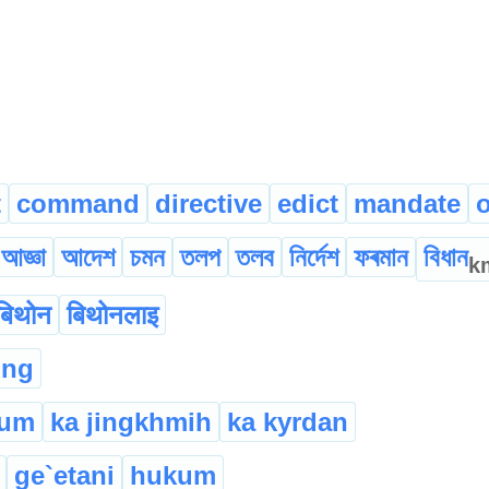
t
command
directive
edict
mandate
আজ্ঞা
আদেশ
চমন
তলপ
তলব
নিৰ্দেশ
ফৰমান
বিধান
k
बिथोन
बिथोनलाइ
ung
kum
ka jingkhmih
ka kyrdan
ge`etani
hukum