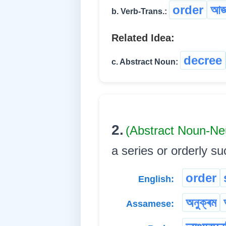
order
আজ্
b. Verb-Trans.:
Related Idea:
decree
c. Abstract Noun:
2.
(Abstract Noun-Ne
a series or orderly s
order
English:
অনুক্ৰম
Assamese: