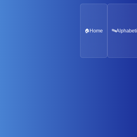
🏠
Home
🔤
Alphabeti