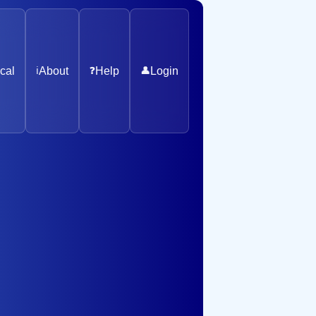
cal
ℹ️
About
❓
Help
👤
Login