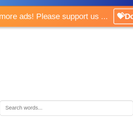
No more ads! Please support us ...
💝Don