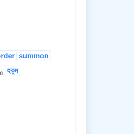
order
summon
হুকুম
m