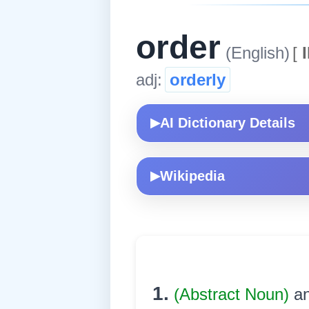
order
(English)
[
I
adj:
orderly
AI Dictionary Details
▶
Wikipedia
▶
1.
(Abstract Noun)
an