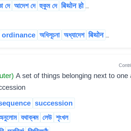
ঞা দে
আদেশ দে
হুকুম দে
बिथोन हो
...
ordinance
অধিসূচনা
অধ্যাদেশ
बिथोन
...
Contr
uter)
A set of things belonging next to one
uccession
sequence
succession
অনুলোম
যথাক্ৰম
লেউ
শৃংখল