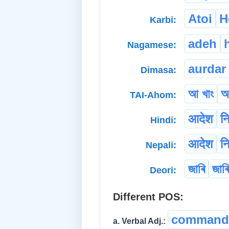
Atoi
H
Karbi:
adeh
Nagamese:
aurdar
Dimasa:
আ খাং
আ
TAI-Ahom:
आदेश
नि
Hindi:
आदेश
नि
Nepali:
জাৰি
জাৰি
Deori:
Different POS:
command
a. Verbal Adj.: