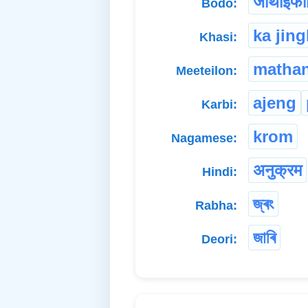
जाथाइफा
Bodo:
ka jin
Khasi:
matha
Meeteilon:
ajeng
Karbi:
krom
Nagamese:
अनुक्रम
Hindi:
জ্ৰং
Rabha:
জাৰি
Deori: