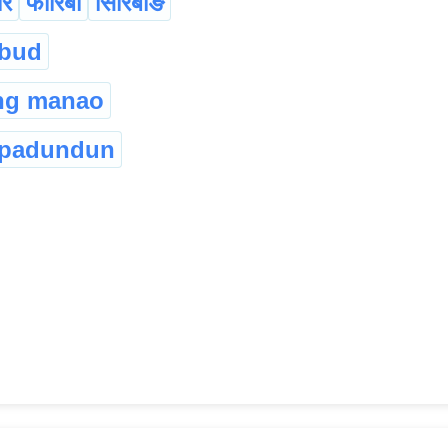
रि
फारिबां
सिरिबाङै
gbud
ng manao
padundun