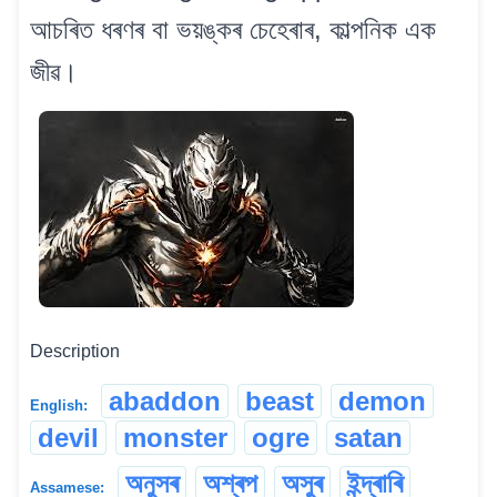
আচৰিত ধৰণৰ বা ভয়ঙ্কৰ চেহেৰাৰ, কাল্পনিক এক
জীৱ।
Description
abaddon
beast
demon
English:
devil
monster
ogre
satan
অনুসৰ
অশ্ৰপ
অসুৰ
ইন্দ্ৰাৰি
Assamese: