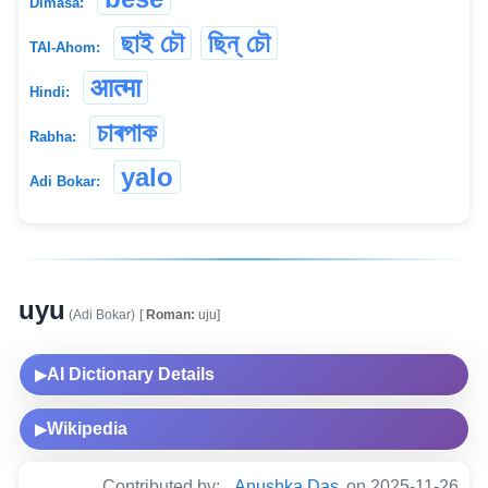
Dimasa:
ছাই চৌ
ছিন্ চৌ
TAI-Ahom:
आत्मा
Hindi:
চাৰপাক
Rabha:
yalo
Adi Bokar:
uyu
(Adi Bokar)
[
Roman:
uju]
AI Dictionary Details
▶
Wikipedia
▶
Contributed by:
Anushka Das
on 2025-11-26