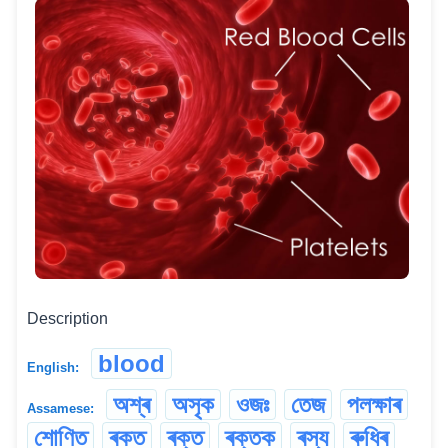
Description
blood
English:
অশ্ৰ
অসৃক
ওজঃ
তেজ
পলক্ষাৰ
Assamese:
শোণিত
ৰকত
ৰক্ত
ৰক্তক
ৰস্য
ৰুধিৰ