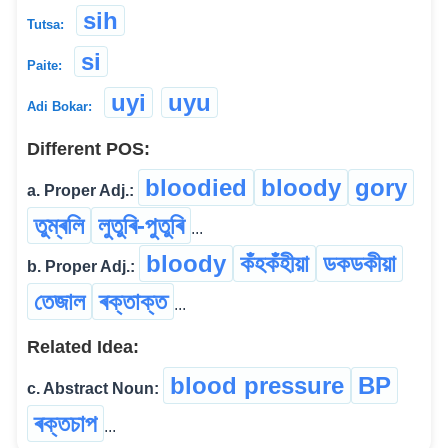
sih
Tutsa:
si
Paite:
uyi
uyu
Adi Bokar:
Different POS:
bloodied
bloody
gory
a. Proper Adj.:
তুম্‌ৰলি
লুতুৰি-পুতুৰি
...
bloody
কঁহকঁহীয়া
ডকডকীয়া
b. Proper Adj.:
তেজাল
ৰক্তাক্ত
...
Related Idea:
blood pressure
BP
c. Abstract Noun:
ৰক্তচাপ
...