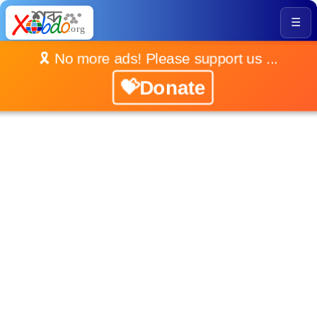
☰
🎗️ No more ads! Please support us ...
💝Donate