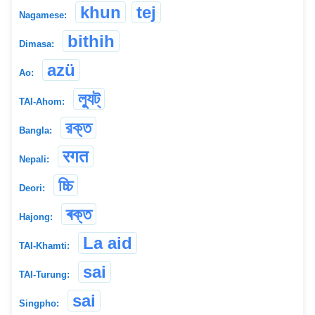
khun
tej
Nagamese:
bithih
Dimasa:
azü
Ao:
ল্যুট্
TAI-Ahom:
রক্ত
Bangla:
रगत
Nepali:
চ্চি
Deori:
ৰক্ত
Hajong:
La aid
TAI-Khamti:
sai
TAI-Turung:
sai
Singpho: