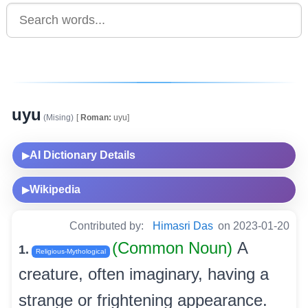
uyu
(Mising)
[
Roman:
uyu]
AI Dictionary Details
▶
Wikipedia
▶
Contributed by:
Himasri Das
on 2023-01-20
(Common Noun)
A
1.
Religious-Mythological
creature, often imaginary, having a
strange or frightening appearance.