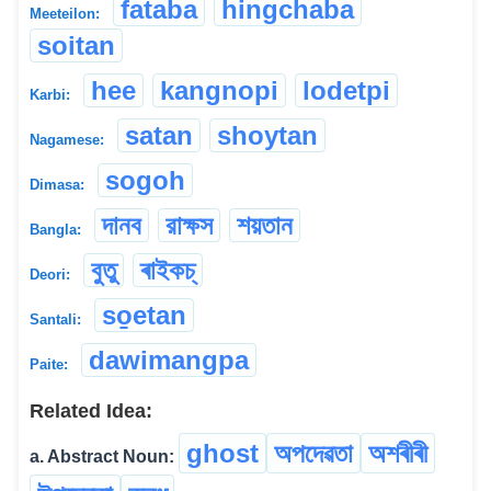
fataba
hingchaba
Meeteilon:
soitan
hee
kangnopi
lodetpi
Karbi:
satan
shoytan
Nagamese:
sogoh
Dimasa:
দানব
রাক্ষস
শয়তান
Bangla:
বুতু
ৰাইকচ্
Deori:
so̱etan
Santali:
dawimangpa
Paite:
Related Idea:
ghost
অপদেৱতা
অশৰীৰী
a. Abstract Noun: