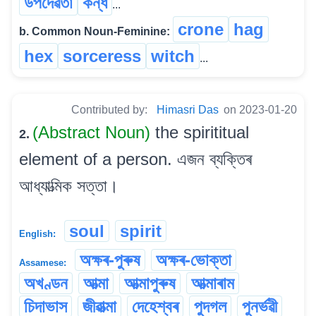
উপদেৱতা
কন্ধ
...
crone
hag
b. Common Noun-Feminine:
hex
sorceress
witch
...
Contributed by:
Himasri Das
on 2023-01-20
(Abstract Noun)
the spirititual
2.
element of a person. এজন ব্যক্তিৰ
আধ্যাত্মিক সত্তা।
soul
spirit
English:
অক্ষৰ-পুৰুষ
অক্ষৰ-ভোক্তা
Assamese:
অখণ্ডন
আত্মা
আত্মাপুৰুষ
আত্মাৰাম
চিদাভাস
জীৱাত্মা
দেহেশ্বৰ
পুদগল
পুনৰ্ভৱী