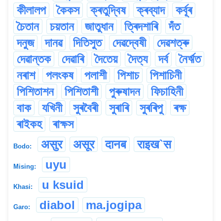
কীলালপ
কৈকস
ক্ৰতুদ্বিষ
ক্ৰব্যাদ
কৰ্বূৰ
চৈতান
চয়তান
জাতুধান
ত্ৰিদশাৰি
দঁত
দনুজ
দানৱ
দিতিসুত
দেৱদ্বেষী
দেৱশত্ৰু
দেৱান্তক
দেৱাৰি
দৈতেয়
দৈত্য
দৰ্ব
নৈৰ্ঋত
নৰাশ
পলংকষ
পলাশী
পিশাচ
পিশাচিনী
পিশিতাশন
পিশিতাশী
পুৰুষাদন
ফিচাহিনী
বাক
যখিনী
সুৰবৈৰী
সুৰাৰি
সুৰৰিপু
ৰক্ষ
ৰাইকহ
ৰাক্ষস
असुर
असूर
दानब
राइख`स
Bodo:
uyu
Mising:
u ksuid
Khasi:
diabol
ma.jogipa
Garo: