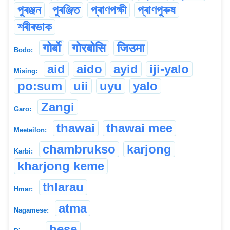
পুৰঞ্জন
পুৰঞ্জিত
প্ৰাণপক্ষী
প্ৰাণপুৰুষ
শৰীৰভাক
गोबो॔
गोरबोसि
जिउमा
Bodo:
aid
aido
ayid
iji-yalo
Mising:
po:sum
uii
uyu
yalo
Zangi
Garo:
thawai
thawai mee
Meeteilon:
chambrukso
karjong
Karbi:
kharjong keme
thlarau
Hmar:
atma
Nagamese:
bese