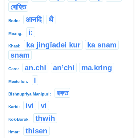
ৰোহিত
आनदि
थै
Bodo:
i:
Mising:
ka jingïadei kur
ka snam
Khasi:
snam
an.chi
an’chi
ma.kring
Garo:
I
Meeteilon:
রকত
Bishnupriya Manipuri:
ivi
vi
Karbi:
thwih
Kok-Borok:
thisen
Hmar: